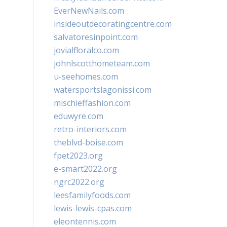
EverNewNails.com
insideoutdecoratingcentre.com
salvatoresinpoint.com
jovialfloralco.com
johnlscotthometeam.com
u-seehomes.com
watersportslagonissi.com
mischieffashion.com
eduwyre.com
retro-interiors.com
theblvd-boise.com
fpet2023.org
e-smart2022.org
ngrc2022.org
leesfamilyfoods.com
lewis-lewis-cpas.com
eleontennis.com