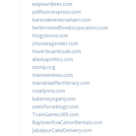
waywardtees.com
pidfloorsexpress.com
bancodevenezuelaen.com
bettermoodfoodcorporation.com
hingstonnt.com
chooseagender.com
hoverboardssale.com
alaskapolitics.com
stsmp.org
manoelneves.com
mandelaeffectlibrary.com
roselynns.com
balanceyoganj.com
salesforceblogs.com
TrainGames365.com
BaytownEvaCationRentals.com
JabalpurCakeDelivery.com