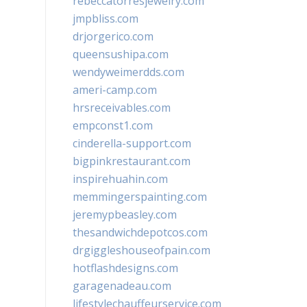
rebeccatorresjewelry.com
jmpbliss.com
drjorgerico.com
queensushipa.com
wendyweimerdds.com
ameri-camp.com
hrsreceivables.com
empconst1.com
cinderella-support.com
bigpinkrestaurant.com
inspirehuahin.com
memmingerspainting.com
jeremypbeasley.com
thesandwichdepotcos.com
drgiggleshouseofpain.com
hotflashdesigns.com
garagenadeau.com
lifestylechauffeurservice.com