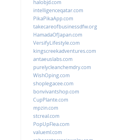
halobjd.com
intelligenceqatar.com
PikaPikaApp.com
takecareofbusinessdfw.org
HamadaOfJapan.com
VersifyLifestyle.com
kingscreekadventures.com
antaeuslabs.com
purelycleanchemdry.com
WishOping.com
shoplegacee.com
bonvivantshop.com
CupPlante.com
mpzin.com
stcreal.com
PopUpFlea.com
valueml.com