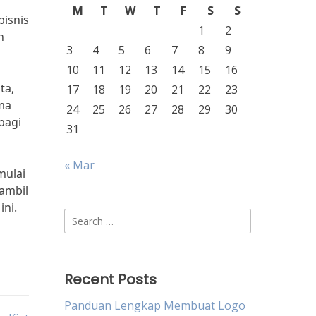
M
T
W
T
F
S
S
bisnis
1
2
n
3
4
5
6
7
8
9
10
11
12
13
14
15
16
ta,
17
18
19
20
21
22
23
ma
24
25
26
27
28
29
30
bagi
31
« Mar
mulai
ambil
ini.
Search
for:
Recent Posts
Panduan Lengkap Membuat Logo