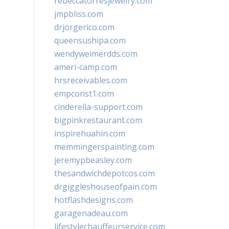
rebeccatorresjewelry.com
jmpbliss.com
drjorgerico.com
queensushipa.com
wendyweimerdds.com
ameri-camp.com
hrsreceivables.com
empconst1.com
cinderella-support.com
bigpinkrestaurant.com
inspirehuahin.com
memmingerspainting.com
jeremypbeasley.com
thesandwichdepotcos.com
drgiggleshouseofpain.com
hotflashdesigns.com
garagenadeau.com
lifestylechauffeurservice.com