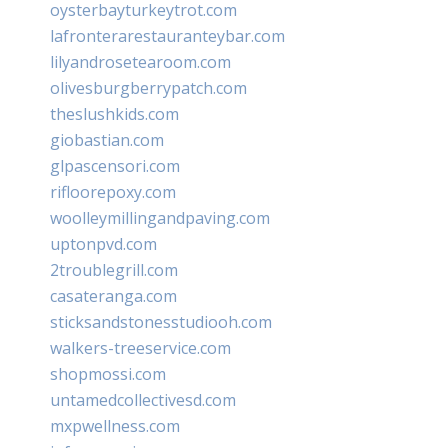
oysterbayturkeytrot.com
lafronterarestauranteybar.com
lilyandrosetearoom.com
olivesburgberrypatch.com
theslushkids.com
giobastian.com
glpascensori.com
rifloorepoxy.com
woolleymillingandpaving.com
uptonpvd.com
2troublegrill.com
casateranga.com
sticksandstonesstudiooh.com
walkers-treeservice.com
shopmossi.com
untamedcollectivesd.com
mxpwellness.com