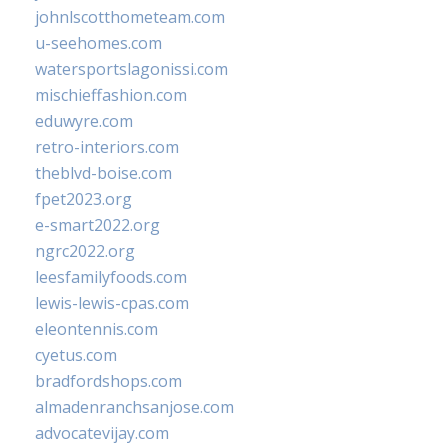
johnlscotthometeam.com
u-seehomes.com
watersportslagonissi.com
mischieffashion.com
eduwyre.com
retro-interiors.com
theblvd-boise.com
fpet2023.org
e-smart2022.org
ngrc2022.org
leesfamilyfoods.com
lewis-lewis-cpas.com
eleontennis.com
cyetus.com
bradfordshops.com
almadenranchsanjose.com
advocatevijay.com