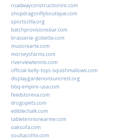
roadwayconstructioninc.com
shopdragonflyboutique.com
sportszilla.org
batchprovisionsbar.com
brasserie-gobette.com
musicrearte.com
morseysfarms.com
riverviewtennis.com
official-kelly-toys-squishmallows.com
displaygardenonsuncrest.org
bbq-empire-usa.com
feedstoreva.com
drogopets.com
ediblechalk.com
tabletennisnearme.com
oaksofa.com
soultacohtx.com