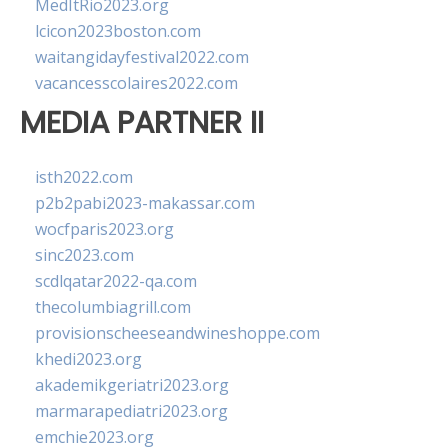
MedItRio2023.org
lcicon2023boston.com
waitangidayfestival2022.com
vacancesscolaires2022.com
MEDIA PARTNER II
isth2022.com
p2b2pabi2023-makassar.com
wocfparis2023.org
sinc2023.com
scdlqatar2022-qa.com
thecolumbiagrill.com
provisionscheeseandwineshoppe.com
khedi2023.org
akademikgeriatri2023.org
marmarapediatri2023.org
emchie2023.org