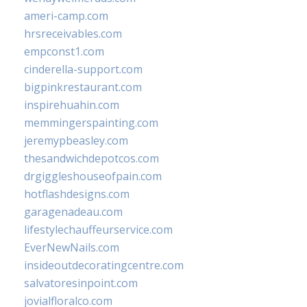
ameri-camp.com
hrsreceivables.com
empconst1.com
cinderella-support.com
bigpinkrestaurant.com
inspirehuahin.com
memmingerspainting.com
jeremypbeasley.com
thesandwichdepotcos.com
drgiggleshouseofpain.com
hotflashdesigns.com
garagenadeau.com
lifestylechauffeurservice.com
EverNewNails.com
insideoutdecoratingcentre.com
salvatoresinpoint.com
jovialfloralco.com