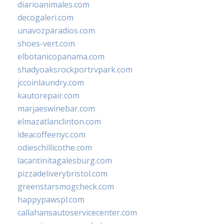
diarioanimales.com
decogaleri.com
unavozparadios.com
shoes-vert.com
elbotanicopanama.com
shadyoaksrockportrvpark.com
jccoinlaundry.com
kautorepair.com
marjaeswinebar.com
elmazatlanclinton.com
ideacoffeenyc.com
odieschillicothe.com
lacantinitagalesburg.com
pizzadeliverybristol.com
greenstarsmogcheck.com
happypawspl.com
callahansautoservicecenter.com