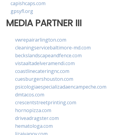
capishcaps.com
gpsyfl.org
MEDIA PARTNER III
vwrepairarlington.com
cleaningservicebaltimore-md.com
beckslandscapeandfence.com
vistaaltadelveramendi.com
coastlinecateringnc.com
cuesburgershouston.com
psicologiaespecializadaencampeche.com
dmtacos.com
crescentstreetprinting.com
hornopizza.com
driveadragster.com
hematologa.com
lizaivanov.com