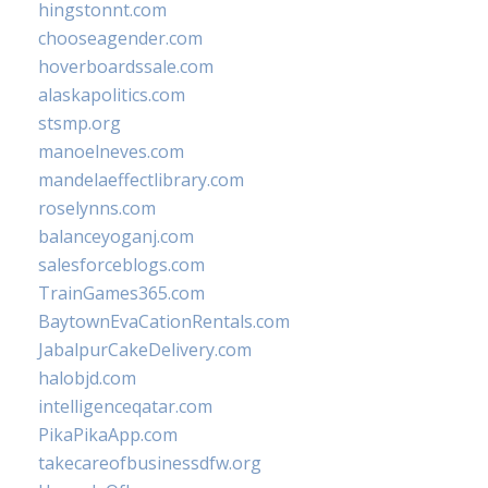
hingstonnt.com
chooseagender.com
hoverboardssale.com
alaskapolitics.com
stsmp.org
manoelneves.com
mandelaeffectlibrary.com
roselynns.com
balanceyoganj.com
salesforceblogs.com
TrainGames365.com
BaytownEvaCationRentals.com
JabalpurCakeDelivery.com
halobjd.com
intelligenceqatar.com
PikaPikaApp.com
takecareofbusinessdfw.org