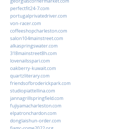
georgiascornermarket.com
perfectfit24-7.com
portugalprivatedriver.com
von-racer.com
coffeeshopcharleston.com
salon104mainstreet.com
alkaspringswater.com
318mainstreet8h.com
lovenailsspari.com
oakberry-kuwait.com
quartzliterary.com
friendsofbroderickpark.com
studiopiattellina.com
jannagrillspringfield.com
fujiyamacharleston.com
elpatronchardon.com
donglaishun-order.com
fiamc-rome2022.org