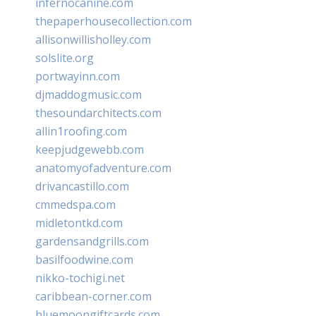
infernocanine.com
thepaperhousecollection.com
allisonwillisholley.com
solslite.org
portwayinn.com
djmaddogmusic.com
thesoundarchitects.com
allin1roofing.com
keepjudgewebb.com
anatomyofadventure.com
drivancastillo.com
cmmedspa.com
midletontkd.com
gardensandgrills.com
basilfoodwine.com
nikko-tochigi.net
caribbean-corner.com
bluemoongiftcards.com