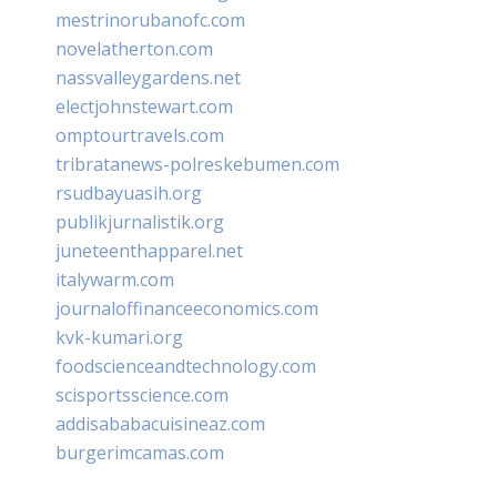
mestrinorubanofc.com
novelatherton.com
nassvalleygardens.net
electjohnstewart.com
omptourtravels.com
tribratanews-polreskebumen.com
rsudbayuasih.org
publikjurnalistik.org
juneteenthapparel.net
italywarm.com
journaloffinanceeconomics.com
kvk-kumari.org
foodscienceandtechnology.com
scisportsscience.com
addisababacuisineaz.com
burgerimcamas.com