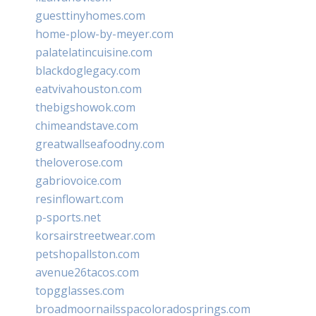
guesttinyhomes.com
home-plow-by-meyer.com
palatelatincuisine.com
blackdoglegacy.com
eatvivahouston.com
thebigshowok.com
chimeandstave.com
greatwallseafoodny.com
theloverose.com
gabriovoice.com
resinflowart.com
p-sports.net
korsairstreetwear.com
petshopallston.com
avenue26tacos.com
topgglasses.com
broadmoornailsspacoloradosprings.com