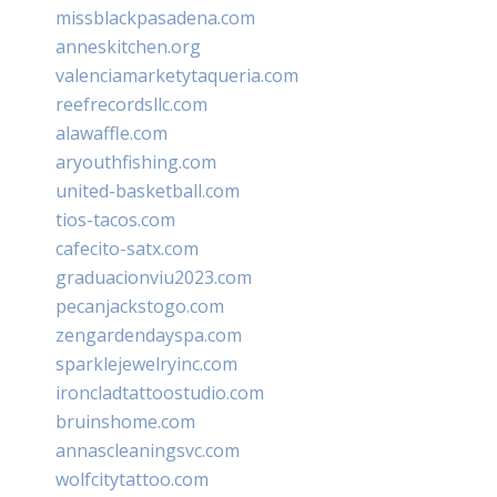
missblackpasadena.com
anneskitchen.org
valenciamarketytaqueria.com
reefrecordsllc.com
alawaffle.com
aryouthfishing.com
united-basketball.com
tios-tacos.com
cafecito-satx.com
graduacionviu2023.com
pecanjackstogo.com
zengardendayspa.com
sparklejewelryinc.com
ironcladtattoostudio.com
bruinshome.com
annascleaningsvc.com
wolfcitytattoo.com