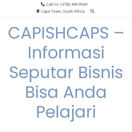
Skip
Call Us: +2782 444 YEAH
to
Cape Town, South Africa
content
CAPISHCAPS –
Informasi
Seputar Bisnis
Bisa Anda
Pelajari