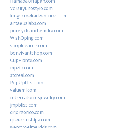
HamadaOfJapan.com
VersifyLifestyle.com
kingscreekadventures.com
antaeuslabs.com
purelycleanchemdry.com
WishOping.com
shoplegacee.com
bonvivantshop.com
CupPlante.com
mpzin.com
stcreal.com
PopUpFlea.com
valueml.com
rebeccatorresjewelry.com
jmpbliss.com
drjorgerico.com
queensushipa.com
wendyweimerdds.com