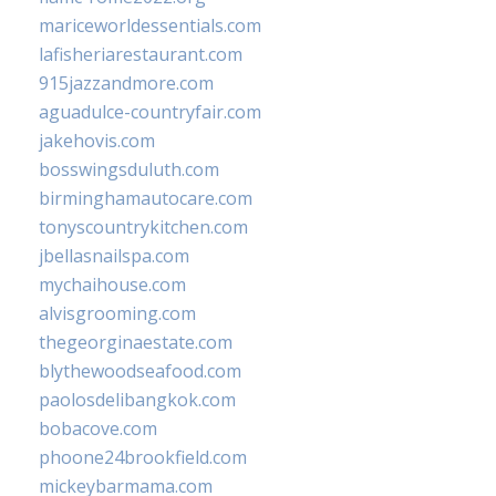
mariceworldessentials.com
lafisheriarestaurant.com
915jazzandmore.com
aguadulce-countryfair.com
jakehovis.com
bosswingsduluth.com
birminghamautocare.com
tonyscountrykitchen.com
jbellasnailspa.com
mychaihouse.com
alvisgrooming.com
thegeorginaestate.com
blythewoodseafood.com
paolosdelibangkok.com
bobacove.com
phoone24brookfield.com
mickeybarmama.com