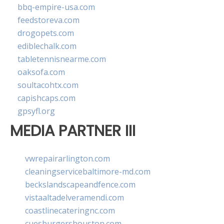
bbq-empire-usa.com
feedstoreva.com
drogopets.com
ediblechalk.com
tabletennisnearme.com
oaksofa.com
soultacohtx.com
capishcaps.com
gpsyfl.org
MEDIA PARTNER III
vwrepairarlington.com
cleaningservicebaltimore-md.com
beckslandscapeandfence.com
vistaaltadelveramendi.com
coastlinecateringnc.com
cuesburgershouston.com