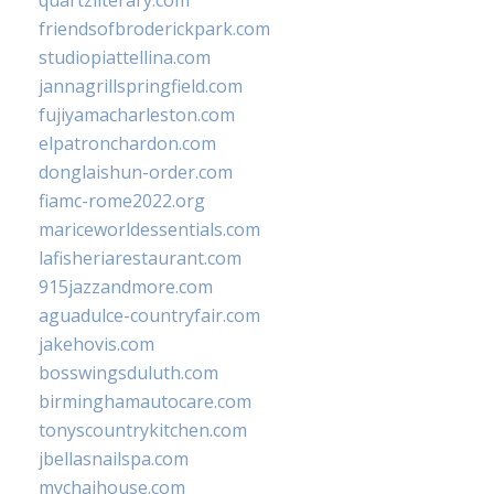
quartzliterary.com
friendsofbroderickpark.com
studiopiattellina.com
jannagrillspringfield.com
fujiyamacharleston.com
elpatronchardon.com
donglaishun-order.com
fiamc-rome2022.org
mariceworldessentials.com
lafisheriarestaurant.com
915jazzandmore.com
aguadulce-countryfair.com
jakehovis.com
bosswingsduluth.com
birminghamautocare.com
tonyscountrykitchen.com
jbellasnailspa.com
mychaihouse.com