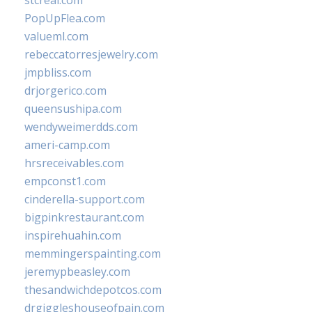
stcreal.com
PopUpFlea.com
valueml.com
rebeccatorresjewelry.com
jmpbliss.com
drjorgerico.com
queensushipa.com
wendyweimerdds.com
ameri-camp.com
hrsreceivables.com
empconst1.com
cinderella-support.com
bigpinkrestaurant.com
inspirehuahin.com
memmingerspainting.com
jeremypbeasley.com
thesandwichdepotcos.com
drgiggleshouseofpain.com