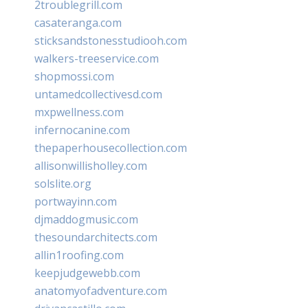
2troublegrill.com
casateranga.com
sticksandstonesstudiooh.com
walkers-treeservice.com
shopmossi.com
untamedcollectivesd.com
mxpwellness.com
infernocanine.com
thepaperhousecollection.com
allisonwillisholley.com
solslite.org
portwayinn.com
djmaddogmusic.com
thesoundarchitects.com
allin1roofing.com
keepjudgewebb.com
anatomyofadventure.com