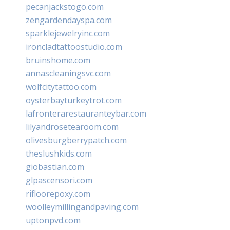
pecanjackstogo.com
zengardendayspa.com
sparklejewelryinc.com
ironcladtattoostudio.com
bruinshome.com
annascleaningsvc.com
wolfcitytattoo.com
oysterbayturkeytrot.com
lafronterarestauranteybar.com
lilyandrosetearoom.com
olivesburgberrypatch.com
theslushkids.com
giobastian.com
glpascensori.com
rifloorepoxy.com
woolleymillingandpaving.com
uptonpvd.com