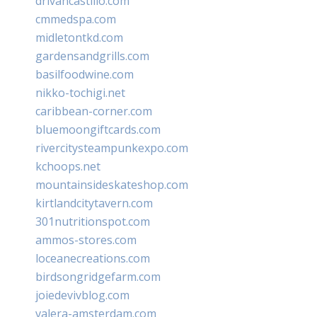
drivancastillo.com
cmmedspa.com
midletontkd.com
gardensandgrills.com
basilfoodwine.com
nikko-tochigi.net
caribbean-corner.com
bluemoongiftcards.com
rivercitysteampunkexpo.com
kchoops.net
mountainsideskateshop.com
kirtlandcitytavern.com
301nutritionspot.com
ammos-stores.com
loceanecreations.com
birdsongridgefarm.com
joiedevivblog.com
valera-amsterdam.com