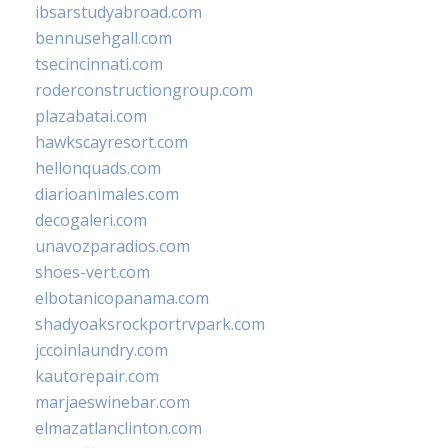
ibsarstudyabroad.com
bennusehgall.com
tsecincinnati.com
roderconstructiongroup.com
plazabatai.com
hawkscayresort.com
hellonquads.com
diarioanimales.com
decogaleri.com
unavozparadios.com
shoes-vert.com
elbotanicopanama.com
shadyoaksrockportrvpark.com
jccoinlaundry.com
kautorepair.com
marjaeswinebar.com
elmazatlanclinton.com