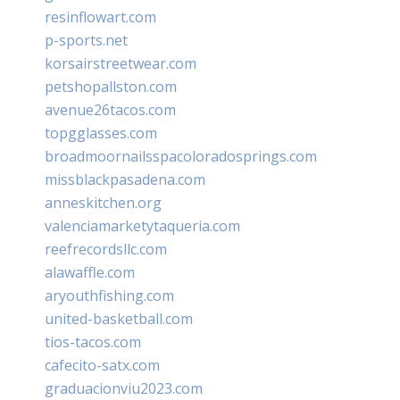
resinflowart.com
p-sports.net
korsairstreetwear.com
petshopallston.com
avenue26tacos.com
topgglasses.com
broadmoornailsspacoloradosprings.com
missblackpasadena.com
anneskitchen.org
valenciamarketytaqueria.com
reefrecordsllc.com
alawaffle.com
aryouthfishing.com
united-basketball.com
tios-tacos.com
cafecito-satx.com
graduacionviu2023.com