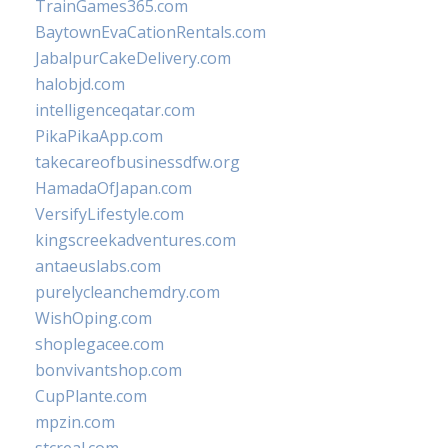
TrainGames365.com
BaytownEvaCationRentals.com
JabalpurCakeDelivery.com
halobjd.com
intelligenceqatar.com
PikaPikaApp.com
takecareofbusinessdfw.org
HamadaOfJapan.com
VersifyLifestyle.com
kingscreekadventures.com
antaeuslabs.com
purelycleanchemdry.com
WishOping.com
shoplegacee.com
bonvivantshop.com
CupPlante.com
mpzin.com