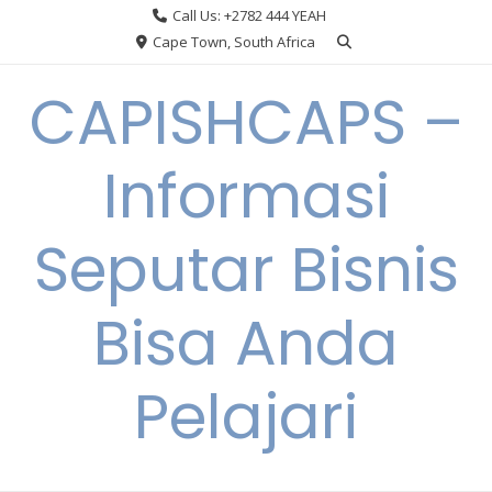
Skip
Call Us: +2782 444 YEAH
to
Cape Town, South Africa
content
CAPISHCAPS –
Informasi
Seputar Bisnis
Bisa Anda
Pelajari