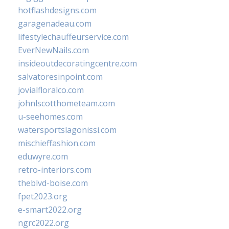
hotflashdesigns.com
garagenadeau.com
lifestylechauffeurservice.com
EverNewNails.com
insideoutdecoratingcentre.com
salvatoresinpoint.com
jovialfloralco.com
johnlscotthometeam.com
u-seehomes.com
watersportslagonissi.com
mischieffashion.com
eduwyre.com
retro-interiors.com
theblvd-boise.com
fpet2023.org
e-smart2022.org
ngrc2022.org