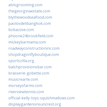
alvisgrooming.com
thegeorginaestate.com
blythewoodseafood.com
paolosdelibangkok.com
bobacove.com
phoone24brookfield.com
mickeybarmama.com
roadwayconstructioninc.com
shopdragonflyboutique.com
sportszilla.org
batchprovisionsbar.com
brasserie-gobette.com
musicrearte.com
morseysfarms.com
riverviewtennis.com
official-kelly-toys-squishmallows.com
displaygardenonsuncrest.org