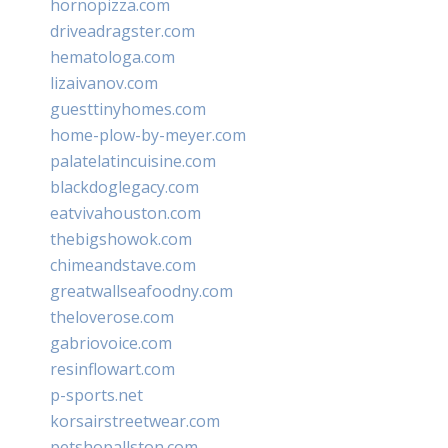
hornopizza.com
driveadragster.com
hematologa.com
lizaivanov.com
guesttinyhomes.com
home-plow-by-meyer.com
palatelatincuisine.com
blackdoglegacy.com
eatvivahouston.com
thebigshowok.com
chimeandstave.com
greatwallseafoodny.com
theloverose.com
gabriovoice.com
resinflowart.com
p-sports.net
korsairstreetwear.com
petshopallston.com