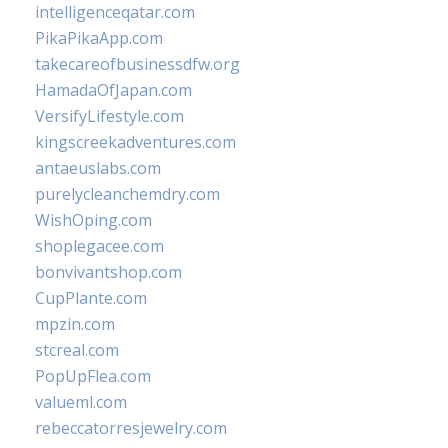
intelligenceqatar.com
PikaPikaApp.com
takecareofbusinessdfw.org
HamadaOfJapan.com
VersifyLifestyle.com
kingscreekadventures.com
antaeuslabs.com
purelycleanchemdry.com
WishOping.com
shoplegacee.com
bonvivantshop.com
CupPlante.com
mpzin.com
stcreal.com
PopUpFlea.com
valueml.com
rebeccatorresjewelry.com