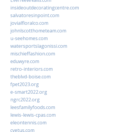
EverNewNails.com
insideoutdecoratingcentre.com
salvatoresinpoint.com
jovialfloralco.com
johnlscotthometeam.com
u-seehomes.com
watersportslagonissi.com
mischieffashion.com
eduwyre.com
retro-interiors.com
theblvd-boise.com
fpet2023.org
e-smart2022.org
ngrc2022.org
leesfamilyfoods.com
lewis-lewis-cpas.com
eleontennis.com
cyetus.com