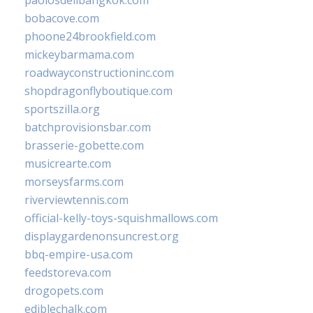
paolosdelibangkok.com
bobacove.com
phoone24brookfield.com
mickeybarmama.com
roadwayconstructioninc.com
shopdragonflyboutique.com
sportszilla.org
batchprovisionsbar.com
brasserie-gobette.com
musicrearte.com
morseysfarms.com
riverviewtennis.com
official-kelly-toys-squishmallows.com
displaygardenonsuncrest.org
bbq-empire-usa.com
feedstoreva.com
drogopets.com
ediblechalk.com