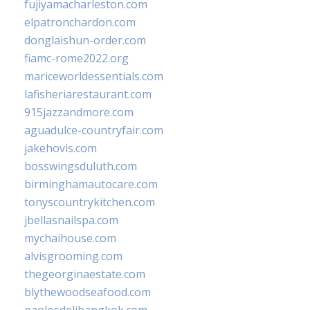
fujiyamacharleston.com
elpatronchardon.com
donglaishun-order.com
fiamc-rome2022.org
mariceworldessentials.com
lafisheriarestaurant.com
915jazzandmore.com
aguadulce-countryfair.com
jakehovis.com
bosswingsduluth.com
birminghamautocare.com
tonyscountrykitchen.com
jbellasnailspa.com
mychaihouse.com
alvisgrooming.com
thegeorginaestate.com
blythewoodseafood.com