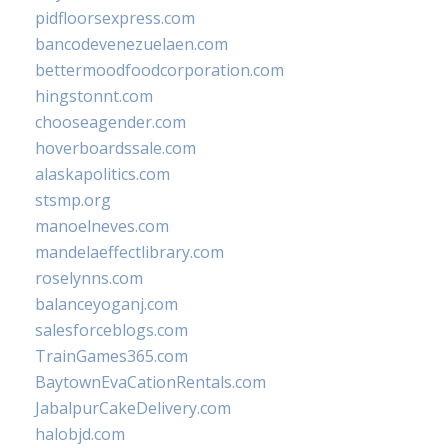
pidfloorsexpress.com
bancodevenezuelaen.com
bettermoodfoodcorporation.com
hingstonnt.com
chooseagender.com
hoverboardssale.com
alaskapolitics.com
stsmp.org
manoelneves.com
mandelaeffectlibrary.com
roselynns.com
balanceyoganj.com
salesforceblogs.com
TrainGames365.com
BaytownEvaCationRentals.com
JabalpurCakeDelivery.com
halobjd.com