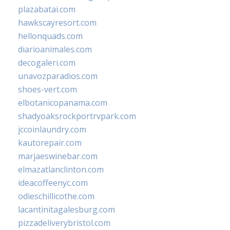
plazabatai.com
hawkscayresort.com
hellonquads.com
diarioanimales.com
decogaleri.com
unavozparadios.com
shoes-vert.com
elbotanicopanama.com
shadyoaksrockportrvpark.com
jccoinlaundry.com
kautorepair.com
marjaeswinebar.com
elmazatlanclinton.com
ideacoffeenyc.com
odieschillicothe.com
lacantinitagalesburg.com
pizzadeliverybristol.com