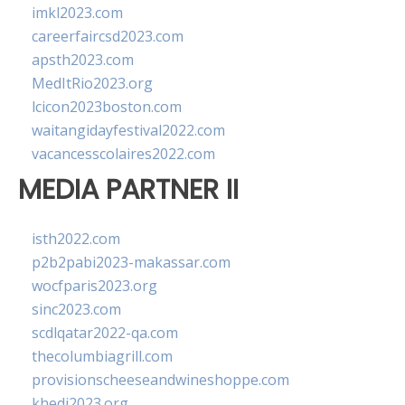
imkl2023.com
careerfaircsd2023.com
apsth2023.com
MedItRio2023.org
lcicon2023boston.com
waitangidayfestival2022.com
vacancesscolaires2022.com
MEDIA PARTNER II
isth2022.com
p2b2pabi2023-makassar.com
wocfparis2023.org
sinc2023.com
scdlqatar2022-qa.com
thecolumbiagrill.com
provisionscheeseandwineshoppe.com
khedi2023.org