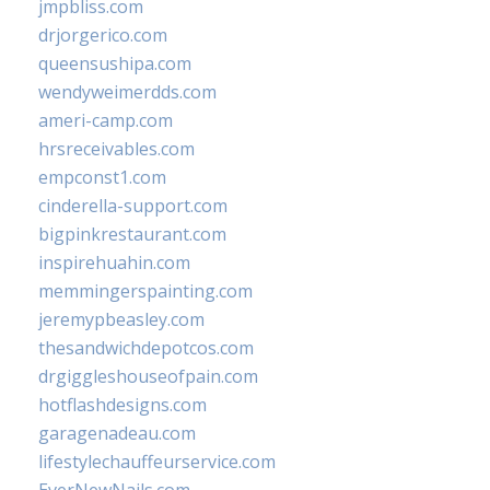
jmpbliss.com
drjorgerico.com
queensushipa.com
wendyweimerdds.com
ameri-camp.com
hrsreceivables.com
empconst1.com
cinderella-support.com
bigpinkrestaurant.com
inspirehuahin.com
memmingerspainting.com
jeremypbeasley.com
thesandwichdepotcos.com
drgiggleshouseofpain.com
hotflashdesigns.com
garagenadeau.com
lifestylechauffeurservice.com