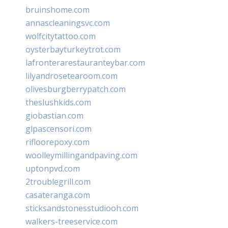
bruinshome.com
annascleaningsvc.com
wolfcitytattoo.com
oysterbayturkeytrot.com
lafronterarestauranteybar.com
lilyandrosetearoom.com
olivesburgberrypatch.com
theslushkids.com
giobastian.com
glpascensori.com
rifloorepoxy.com
woolleymillingandpaving.com
uptonpvd.com
2troublegrill.com
casateranga.com
sticksandstonesstudiooh.com
walkers-treeservice.com