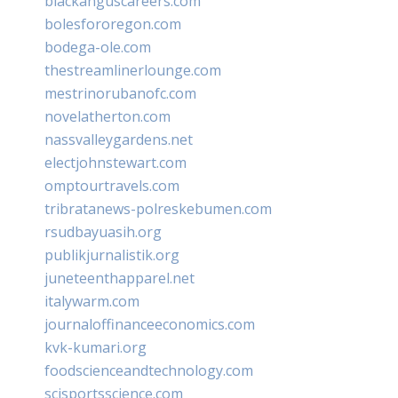
blackanguscareers.com
bolesfororegon.com
bodega-ole.com
thestreamlinerlounge.com
mestrinorubanofc.com
novelatherton.com
nassvalleygardens.net
electjohnstewart.com
omptourtravels.com
tribratanews-polreskebumen.com
rsudbayuasih.org
publikjurnalistik.org
juneteenthapparel.net
italywarm.com
journaloffinanceeconomics.com
kvk-kumari.org
foodscienceandtechnology.com
scisportsscience.com