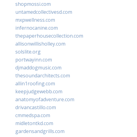
shopmossi.com
untamedcollectivesd.com
mxpwellness.com
infernocanine.com
thepaperhousecollection.com
allisonwillisholley.com
solslite.org
portwayinn.com
djmaddogmusic.com
thesoundarchitects.com
allin1roofing.com
keepjudgewebb.com
anatomyofadventure.com
drivancastillo.com
cmmedspa.com
midletontkd.com
gardensandgrills.com