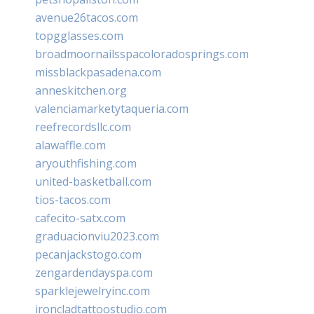
avenue26tacos.com
topgglasses.com
broadmoornailsspacoloradosprings.com
missblackpasadena.com
anneskitchen.org
valenciamarketytaqueria.com
reefrecordsllc.com
alawaffle.com
aryouthfishing.com
united-basketball.com
tios-tacos.com
cafecito-satx.com
graduacionviu2023.com
pecanjackstogo.com
zengardendayspa.com
sparklejewelryinc.com
ironcladtattoostudio.com