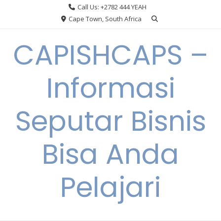
Skip
Call Us: +2782 444 YEAH
to
Cape Town, South Africa
content
CAPISHCAPS –
Informasi
Seputar Bisnis
Bisa Anda
Pelajari