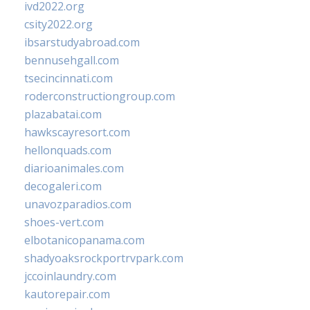
ivd2022.org
csity2022.org
ibsarstudyabroad.com
bennusehgall.com
tsecincinnati.com
roderconstructiongroup.com
plazabatai.com
hawkscayresort.com
hellonquads.com
diarioanimales.com
decogaleri.com
unavozparadios.com
shoes-vert.com
elbotanicopanama.com
shadyoaksrockportrvpark.com
jccoinlaundry.com
kautorepair.com