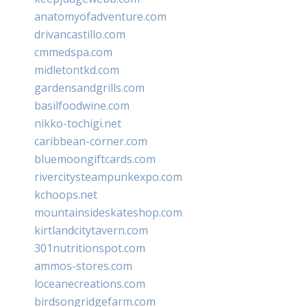
anatomyofadventure.com
drivancastillo.com
cmmedspa.com
midletontkd.com
gardensandgrills.com
basilfoodwine.com
nikko-tochigi.net
caribbean-corner.com
bluemoongiftcards.com
rivercitysteampunkexpo.com
kchoops.net
mountainsideskateshop.com
kirtlandcitytavern.com
301nutritionspot.com
ammos-stores.com
loceanecreations.com
birdsongridgefarm.com