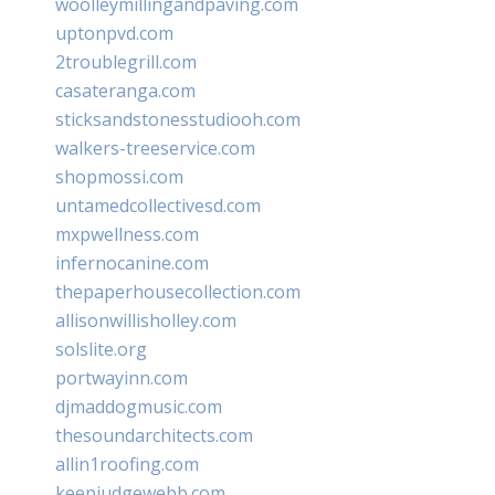
woolleymillingandpaving.com
uptonpvd.com
2troublegrill.com
casateranga.com
sticksandstonesstudiooh.com
walkers-treeservice.com
shopmossi.com
untamedcollectivesd.com
mxpwellness.com
infernocanine.com
thepaperhousecollection.com
allisonwillisholley.com
solslite.org
portwayinn.com
djmaddogmusic.com
thesoundarchitects.com
allin1roofing.com
keepjudgewebb.com