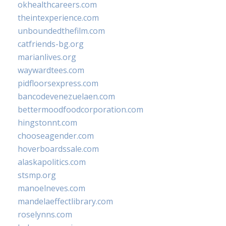
okhealthcareers.com
theintexperience.com
unboundedthefilm.com
catfriends-bg.org
marianlives.org
waywardtees.com
pidfloorsexpress.com
bancodevenezuelaen.com
bettermoodfoodcorporation.com
hingstonnt.com
chooseagender.com
hoverboardssale.com
alaskapolitics.com
stsmp.org
manoelneves.com
mandelaeffectlibrary.com
roselynns.com