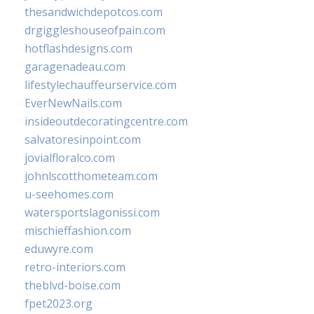
thesandwichdepotcos.com
drgiggleshouseofpain.com
hotflashdesigns.com
garagenadeau.com
lifestylechauffeurservice.com
EverNewNails.com
insideoutdecoratingcentre.com
salvatoresinpoint.com
jovialfloralco.com
johnlscotthometeam.com
u-seehomes.com
watersportslagonissi.com
mischieffashion.com
eduwyre.com
retro-interiors.com
theblvd-boise.com
fpet2023.org