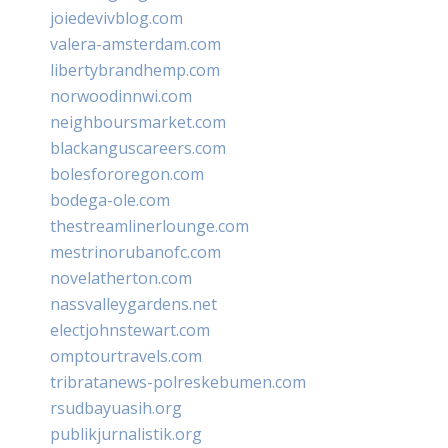
joiedevivblog.com
valera-amsterdam.com
libertybrandhemp.com
norwoodinnwi.com
neighboursmarket.com
blackanguscareers.com
bolesfororegon.com
bodega-ole.com
thestreamlinerlounge.com
mestrinorubanofc.com
novelatherton.com
nassvalleygardens.net
electjohnstewart.com
omptourtravels.com
tribratanews-polreskebumen.com
rsudbayuasih.org
publikjurnalistik.org