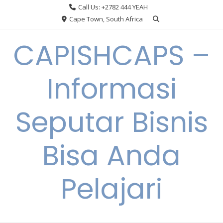
Skip
Call Us: +2782 444 YEAH
to
Cape Town, South Africa
content
CAPISHCAPS –
Informasi
Seputar Bisnis
Bisa Anda
Pelajari