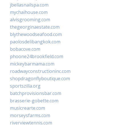
jbellasnailspa.com
mychaihouse.com
alvisgrooming.com
thegeorginaestate.com
blythewoodseafood.com
paolosdelibangkok.com
bobacove.com
phoone24brookfield.com
mickeybarmama.com
roadwayconstructioninc.com
shopdragonflyboutique.com
sportszilla.org
batchprovisionsbar.com
brasserie-gobette.com
musicrearte.com
morseysfarms.com
riverviewtennis.com