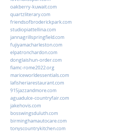
oakberry-kuwait.com
quartzliterary.com
friendsofbroderickpark.com
studiopiattellina.com
jannagrillspringfield.com
fujiyamacharleston.com
elpatronchardon.com
donglaishun-order.com
fiamc-rome2022.org
mariceworldessentials.com
lafisheriarestaurant.com
915jazzandmore.com
aguadulce-countryfair.com
jakehovis.com
bosswingsduluth.com
birminghamautocare.com
tonyscountrykitchen.com