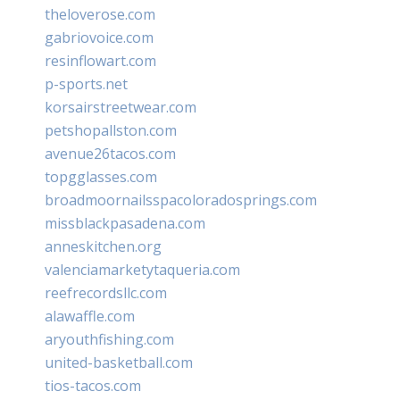
theloverose.com
gabriovoice.com
resinflowart.com
p-sports.net
korsairstreetwear.com
petshopallston.com
avenue26tacos.com
topgglasses.com
broadmoornailsspacoloradosprings.com
missblackpasadena.com
anneskitchen.org
valenciamarketytaqueria.com
reefrecordsllc.com
alawaffle.com
aryouthfishing.com
united-basketball.com
tios-tacos.com