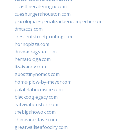
coastlinecateringnc.com
cuesburgershouston.com
psicologiaespecializadaencampeche.com
dmtacos.com
crescentstreetprinting.com
hornopizza.com
driveadragster.com
hematologa.com
lizaivanov.com
guesttinyhomes.com
home-plow-by-meyer.com
palatelatincuisine.com
blackdoglegacy.com
eatvivahouston.com
thebigshowok.com
chimeandstave.com
greatwallseafoodny.com