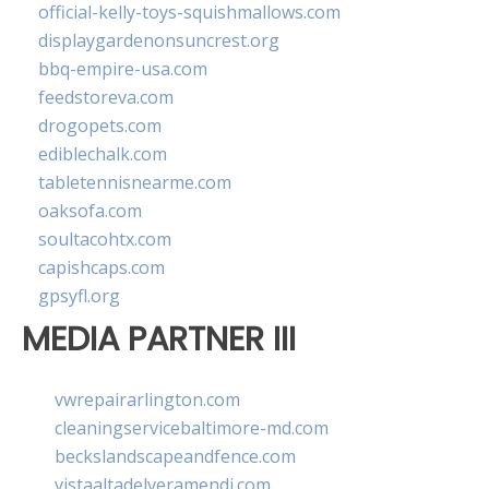
official-kelly-toys-squishmallows.com
displaygardenonsuncrest.org
bbq-empire-usa.com
feedstoreva.com
drogopets.com
ediblechalk.com
tabletennisnearme.com
oaksofa.com
soultacohtx.com
capishcaps.com
gpsyfl.org
MEDIA PARTNER III
vwrepairarlington.com
cleaningservicebaltimore-md.com
beckslandscapeandfence.com
vistaaltadelveramendi.com