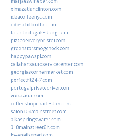
marjaeswinebar.com
elmazatlanclinton.com
ideacoffeenyc.com
odieschillicothe.com
lacantinitagalesburg.com
pizzadeliverybristol.com
greenstarsmogcheck.com
happypawspl.com
callahansautoservicecenter.com
georgiascornermarket.com
perfectfit24-7.com
portugalprivatedriver.com
von-racer.com
coffeeshopcharleston.com
salon104mainstreet.com
alkaspringswater.com
318mainstreet8h.com
lovenailsspari.com