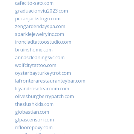
cafecito-satx.com
graduacionviu2023.com
pecanjackstogo.com
zengardendayspa.com
sparklejewelryinc.com
ironcladtattoostudio.com
bruinshome.com
annascleaningsvc.com
wolfcitytattoo.com
oysterbayturkeytrot.com
lafronterarestauranteybar.com
lilyandrosetearoom.com
olivesburgberrypatch.com
theslushkids.com
giobastian.com
glpascensori.com
rifloorepoxy.com