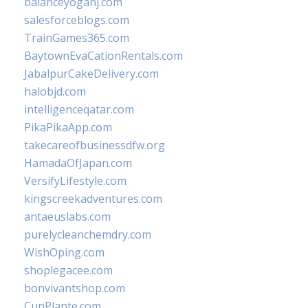
balanceyoganj.com
salesforceblogs.com
TrainGames365.com
BaytownEvaCationRentals.com
JabalpurCakeDelivery.com
halobjd.com
intelligenceqatar.com
PikaPikaApp.com
takecareofbusinessdfw.org
HamadaOfJapan.com
VersifyLifestyle.com
kingscreekadventures.com
antaeuslabs.com
purelycleanchemdry.com
WishOping.com
shoplegacee.com
bonvivantshop.com
CupPlante.com