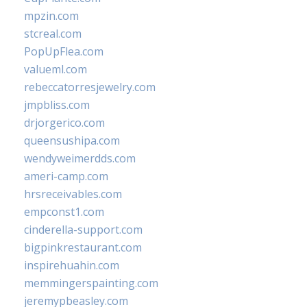
mpzin.com
stcreal.com
PopUpFlea.com
valueml.com
rebeccatorresjewelry.com
jmpbliss.com
drjorgerico.com
queensushipa.com
wendyweimerdds.com
ameri-camp.com
hrsreceivables.com
empconst1.com
cinderella-support.com
bigpinkrestaurant.com
inspirehuahin.com
memmingerspainting.com
jeremypbeasley.com