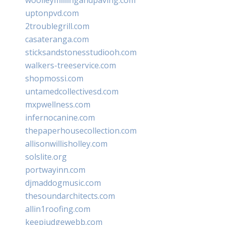
uptonpvd.com
2troublegrill.com
casateranga.com
sticksandstonesstudiooh.com
walkers-treeservice.com
shopmossi.com
untamedcollectivesd.com
mxpwellness.com
infernocanine.com
thepaperhousecollection.com
allisonwillisholley.com
solslite.org
portwayinn.com
djmaddogmusic.com
thesoundarchitects.com
allin1roofing.com
keepjudgewebb.com