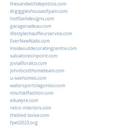
thesandwichdepotcos.com
drgiggleshouseofpain.com
hotflashdesigns.com
garagenadeau.com
lifestylechauffeurservice.com
EverNewNails.com
insideoutdecoratingcentre.com
salvatoresinpoint.com
jovialfloralco.com
johnlscotthometeam.com
u-seehomes.com
watersportslagonissi.com
mischieffashion.com
eduwyre.com
retro-interiors.com
theblvd-boise.com
fpet2023.org