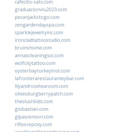
cafecito-satx.com
graduacionviu2023.com
pecanjackstogo.com
zengardendayspa.com
sparklejewelryinc.com
ironcladtattoostudio.com
bruinshome.com
annascleaningsvc.com
wolfcitytattoo.com
oysterbayturkeytrot.com
lafronterarestauranteybar.com
lilyandrosetearoom.com
olivesburgberrypatch.com
theslushkids.com
giobastian.com
glpascensori.com
rifloorepoxy.com
woolleymillingandpaving.com