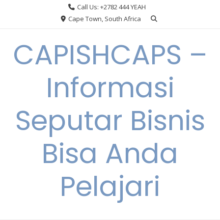
Skip
Call Us: +2782 444 YEAH
to
Cape Town, South Africa
content
CAPISHCAPS –
Informasi
Seputar Bisnis
Bisa Anda
Pelajari