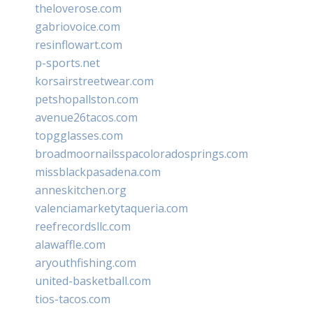
theloverose.com
gabriovoice.com
resinflowart.com
p-sports.net
korsairstreetwear.com
petshopallston.com
avenue26tacos.com
topgglasses.com
broadmoornailsspacoloradosprings.com
missblackpasadena.com
anneskitchen.org
valenciamarketytaqueria.com
reefrecordsllc.com
alawaffle.com
aryouthfishing.com
united-basketball.com
tios-tacos.com