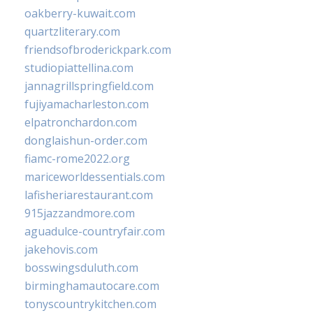
oakberry-kuwait.com
quartzliterary.com
friendsofbroderickpark.com
studiopiattellina.com
jannagrillspringfield.com
fujiyamacharleston.com
elpatronchardon.com
donglaishun-order.com
fiamc-rome2022.org
mariceworldessentials.com
lafisheriarestaurant.com
915jazzandmore.com
aguadulce-countryfair.com
jakehovis.com
bosswingsduluth.com
birminghamautocare.com
tonyscountrykitchen.com