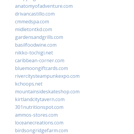
anatomyofadventure.com
drivancastillo.com
cmmedspa.com
midletontkd.com
gardensandgrills.com
basilfoodwine.com
nikko-tochigi.net
caribbean-corner.com
bluemoongiftcards.com
rivercitysteampunkexpo.com
kchoops.net
mountainsideskateshop.com
kirtlandcitytavern.com
301nutritionspot.com
ammos-stores.com
loceanecreations.com
birdsongridgefarm.com