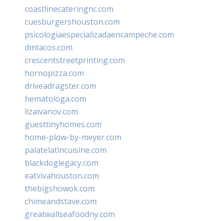
coastlinecateringnc.com
cuesburgershouston.com
psicologiaespecializadaencampeche.com
dmtacos.com
crescentstreetprinting.com
hornopizza.com
driveadragster.com
hematologa.com
lizaivanov.com
guesttinyhomes.com
home-plow-by-meyer.com
palatelatincuisine.com
blackdoglegacy.com
eatvivahouston.com
thebigshowok.com
chimeandstave.com
greatwallseafoodny.com