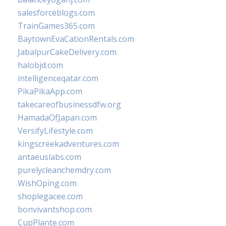
salesforceblogs.com
TrainGames365.com
BaytownEvaCationRentals.com
JabalpurCakeDelivery.com
halobjd.com
intelligenceqatar.com
PikaPikaApp.com
takecareofbusinessdfw.org
HamadaOfJapan.com
VersifyLifestyle.com
kingscreekadventures.com
antaeuslabs.com
purelycleanchemdry.com
WishOping.com
shoplegacee.com
bonvivantshop.com
CupPlante.com