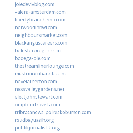
joiedevivblog.com
valera-amsterdam.com
libertybrandhemp.com
norwoodinnwi.com
neighboursmarket.com
blackanguscareers.com
bolesfororegon.com
bodega-ole.com
thestreamlinerlounge.com
mestrinorubanofc.com
novelatherton.com
nassvalleygardens.net
electjohnstewart.com
omptourtravels.com
tribratanews-polreskebumen.com
rsudbayuasih.org
publikjurnalistik.org