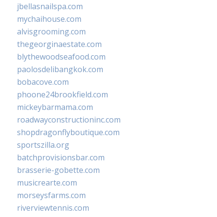
jbellasnailspa.com
mychaihouse.com
alvisgrooming.com
thegeorginaestate.com
blythewoodseafood.com
paolosdelibangkok.com
bobacove.com
phoone24brookfield.com
mickeybarmama.com
roadwayconstructioninc.com
shopdragonflyboutique.com
sportszilla.org
batchprovisionsbar.com
brasserie-gobette.com
musicrearte.com
morseysfarms.com
riverviewtennis.com