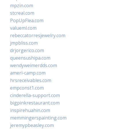
mpzin.com
stcreal.com
PopUpFlea.com
valueml.com
rebeccatorresjewelry.com
jmpbliss.com
drjorgerico.com
queensushipa.com
wendyweimerdds.com
ameri-camp.com
hrsreceivables.com
empconst1.com
cinderella-support.com
bigpinkrestaurant.com
inspirehuahin.com
memmingerspainting.com
jeremypbeasley.com