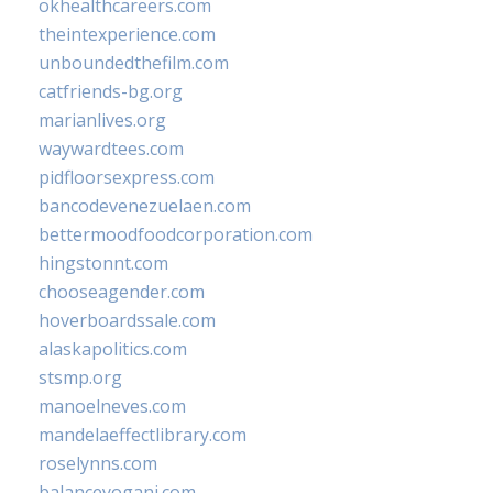
okhealthcareers.com
theintexperience.com
unboundedthefilm.com
catfriends-bg.org
marianlives.org
waywardtees.com
pidfloorsexpress.com
bancodevenezuelaen.com
bettermoodfoodcorporation.com
hingstonnt.com
chooseagender.com
hoverboardssale.com
alaskapolitics.com
stsmp.org
manoelneves.com
mandelaeffectlibrary.com
roselynns.com
balanceyoganj.com