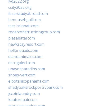
ivd2022.org
csity2022.org
ibsarstudyabroad.com
bennusehgall.com
tsecincinnati.com
roderconstructiongroup.com
plazabatai.com
hawkscayresort.com
hellonquads.com
diarioanimales.com
decogaleri.com
unavozparadios.com
shoes-vert.com
elbotanicopanama.com
shadyoaksrockportrvpark.com
jccoinlaundry.com
kautorepair.com
marjaeswinebar.com