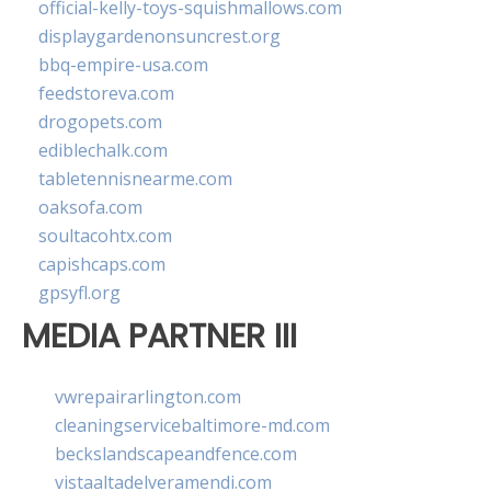
official-kelly-toys-squishmallows.com
displaygardenonsuncrest.org
bbq-empire-usa.com
feedstoreva.com
drogopets.com
ediblechalk.com
tabletennisnearme.com
oaksofa.com
soultacohtx.com
capishcaps.com
gpsyfl.org
MEDIA PARTNER III
vwrepairarlington.com
cleaningservicebaltimore-md.com
beckslandscapeandfence.com
vistaaltadelveramendi.com