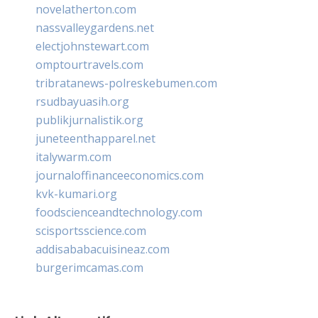
novelatherton.com
nassvalleygardens.net
electjohnstewart.com
omptourtravels.com
tribratanews-polreskebumen.com
rsudbayuasih.org
publikjurnalistik.org
juneteenthapparel.net
italywarm.com
journaloffinanceeconomics.com
kvk-kumari.org
foodscienceandtechnology.com
scisportsscience.com
addisababacuisineaz.com
burgerimcamas.com