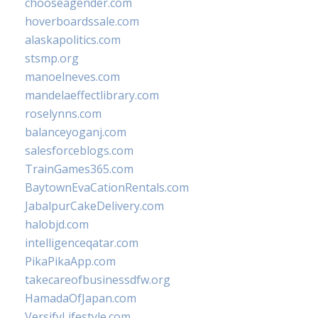
chooseagender.com
hoverboardssale.com
alaskapolitics.com
stsmp.org
manoelneves.com
mandelaeffectlibrary.com
roselynns.com
balanceyoganj.com
salesforceblogs.com
TrainGames365.com
BaytownEvaCationRentals.com
JabalpurCakeDelivery.com
halobjd.com
intelligenceqatar.com
PikaPikaApp.com
takecareofbusinessdfw.org
HamadaOfJapan.com
VersifyLifestyle.com