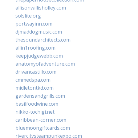
allisonwillisholley.com
solslite.org
portwayinn.com
djmaddogmusic.com
thesoundarchitects.com
allin1roofing.com
keepjudgewebb.com
anatomyofadventure.com
drivancastillo.com
cmmedspa.com
midletontkd.com
gardensandgrills.com
basilfoodwine.com
nikko-tochigi.net
caribbean-corner.com
bluemoongiftcards.com
rivercitysteampunkexpo.com