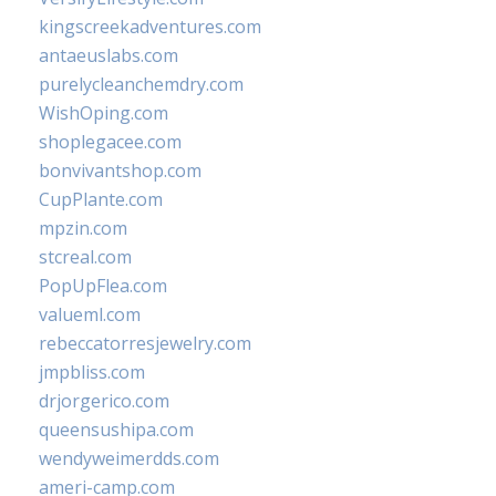
kingscreekadventures.com
antaeuslabs.com
purelycleanchemdry.com
WishOping.com
shoplegacee.com
bonvivantshop.com
CupPlante.com
mpzin.com
stcreal.com
PopUpFlea.com
valueml.com
rebeccatorresjewelry.com
jmpbliss.com
drjorgerico.com
queensushipa.com
wendyweimerdds.com
ameri-camp.com