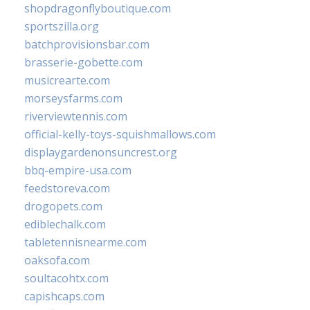
shopdragonflyboutique.com
sportszilla.org
batchprovisionsbar.com
brasserie-gobette.com
musicrearte.com
morseysfarms.com
riverviewtennis.com
official-kelly-toys-squishmallows.com
displaygardenonsuncrest.org
bbq-empire-usa.com
feedstoreva.com
drogopets.com
ediblechalk.com
tabletennisnearme.com
oaksofa.com
soultacohtx.com
capishcaps.com