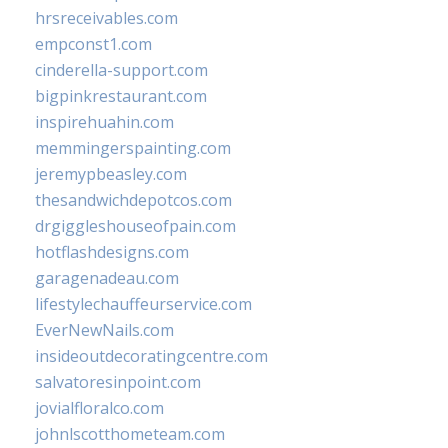
hrsreceivables.com
empconst1.com
cinderella-support.com
bigpinkrestaurant.com
inspirehuahin.com
memmingerspainting.com
jeremypbeasley.com
thesandwichdepotcos.com
drgiggleshouseofpain.com
hotflashdesigns.com
garagenadeau.com
lifestylechauffeurservice.com
EverNewNails.com
insideoutdecoratingcentre.com
salvatoresinpoint.com
jovialfloralco.com
johnlscotthometeam.com