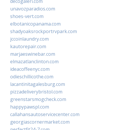
decogaleri.com
unavozparadios.com
shoes-vert.com
elbotanicopanama.com
shadyoaksrockportrvpark.com
jccoinlaundry.com
kautorepair.com
marjaeswinebar.com
elmazatlanclinton.com
ideacoffeenyc.com
odieschillicothe.com
lacantinitagalesburg.com
pizzadeliverybristol.com
greenstarsmogcheck.com
happypawspl.com
callahansautoservicecenter.com
georgiascornermarket.com
perfectfit24-7.com