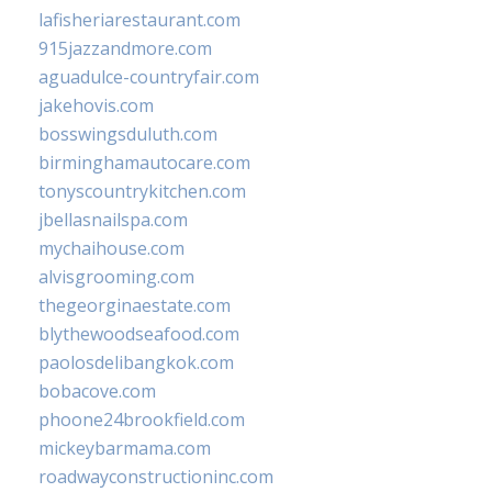
lafisheriarestaurant.com
915jazzandmore.com
aguadulce-countryfair.com
jakehovis.com
bosswingsduluth.com
birminghamautocare.com
tonyscountrykitchen.com
jbellasnailspa.com
mychaihouse.com
alvisgrooming.com
thegeorginaestate.com
blythewoodseafood.com
paolosdelibangkok.com
bobacove.com
phoone24brookfield.com
mickeybarmama.com
roadwayconstructioninc.com