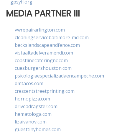
gpsyfl.org
MEDIA PARTNER III
vwrepairarlington.com
cleaningservicebaltimore-md.com
beckslandscapeandfence.com
vistaaltadelveramendi.com
coastlinecateringnc.com
cuesburgershouston.com
psicologiaespecializadaencampeche.com
dmtacos.com
crescentstreetprinting.com
hornopizza.com
driveadragster.com
hematologa.com
lizaivanov.com
guesttinyhomes.com