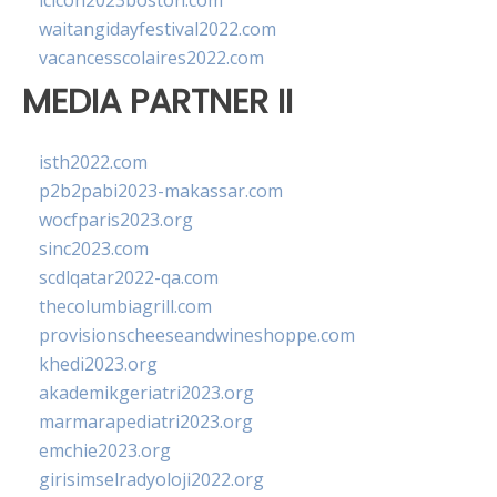
lcicon2023boston.com
waitangidayfestival2022.com
vacancesscolaires2022.com
MEDIA PARTNER II
isth2022.com
p2b2pabi2023-makassar.com
wocfparis2023.org
sinc2023.com
scdlqatar2022-qa.com
thecolumbiagrill.com
provisionscheeseandwineshoppe.com
khedi2023.org
akademikgeriatri2023.org
marmarapediatri2023.org
emchie2023.org
girisimselradyoloji2022.org