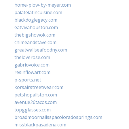
home-plow-by-meyer.com
palatelatincuisine.com
blackdoglegacy.com
eatvivahouston.com
thebigshowok.com
chimeandstave.com
greatwallseafoodny.com
theloverose.com
gabriovoice.com
resinflowart.com
p-sports.net
korsairstreetwear.com
petshopallston.com
avenue26tacos.com
topgglasses.com
broadmoornailsspacoloradosprings.com
missblackpasadena.com