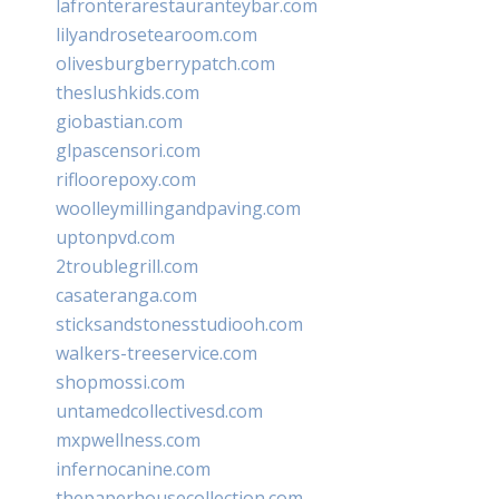
lafronterarestauranteybar.com
lilyandrosetearoom.com
olivesburgberrypatch.com
theslushkids.com
giobastian.com
glpascensori.com
rifloorepoxy.com
woolleymillingandpaving.com
uptonpvd.com
2troublegrill.com
casateranga.com
sticksandstonesstudiooh.com
walkers-treeservice.com
shopmossi.com
untamedcollectivesd.com
mxpwellness.com
infernocanine.com
thepaperhousecollection.com