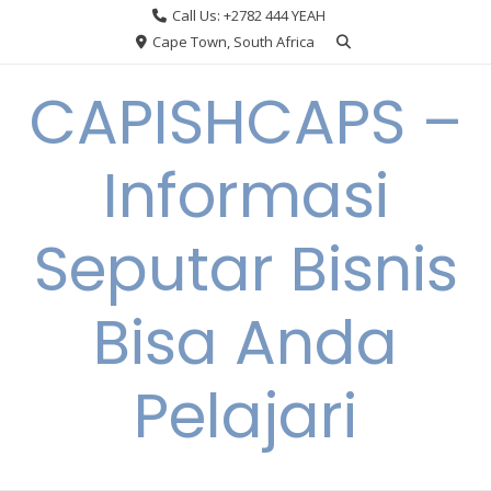
Skip
Call Us: +2782 444 YEAH
to
Cape Town, South Africa
content
CAPISHCAPS –
Informasi
Seputar Bisnis
Bisa Anda
Pelajari