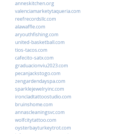
anneskitchen.org
valenciamarketytaqueria.com
reefrecordsllc.com
alawaffle.com
aryouthfishing.com
united-basketball.com
tios-tacos.com
cafecito-satx.com
graduacionviu2023.com
pecanjackstogo.com
zengardendayspa.com
sparklejewelryinc.com
ironcladtattoostudio.com
bruinshome.com
annascleaningsvc.com
wolfcitytattoo.com
oysterbayturkeytrot.com