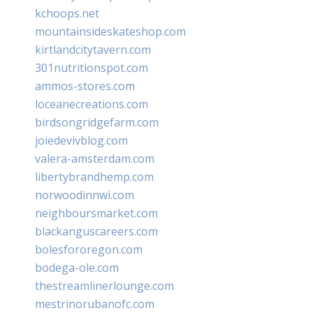
kchoops.net
mountainsideskateshop.com
kirtlandcitytavern.com
301nutritionspot.com
ammos-stores.com
loceanecreations.com
birdsongridgefarm.com
joiedevivblog.com
valera-amsterdam.com
libertybrandhemp.com
norwoodinnwi.com
neighboursmarket.com
blackanguscareers.com
bolesfororegon.com
bodega-ole.com
thestreamlinerlounge.com
mestrinorubanofc.com