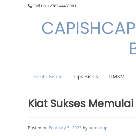
Skip
Call Us: +2782 444 YEAH
to
content
CAPISHCAPS
Berita Bisnis
Tips Bisnis
UMKM
Kiat Sukses Memulai 
Posted on
February 5, 2025
by
admincap