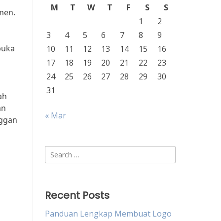
M
T
W
T
F
S
S
men.
1
2
3
4
5
6
7
8
9
buka
10
11
12
13
14
15
16
s
17
18
19
20
21
22
23
24
25
26
27
28
29
30
31
ah
an
« Mar
nggan
Search
for:
Recent Posts
Panduan Lengkap Membuat Logo