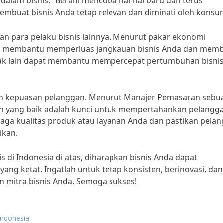
alam bisnis.” Berani mencoba hal-hal baru dan terus
buat bisnis Anda tetap relevan dan diminati oleh konsu
an para pelaku bisnis lainnya. Menurut pakar ekonomi
apat membantu memperluas jangkauan bisnis Anda dan mem
ihak lain dapat membantu mempercepat pertumbuhan bisni
dan kepuasan pelanggan. Menurut Manajer Pemasaran sebu
nan yang baik adalah kunci untuk mempertahankan pelangg
aga kualitas produk atau layanan Anda dan pastikan pela
ikan.
 di Indonesia di atas, diharapkan bisnis Anda dapat
ng ketat. Ingatlah untuk tetap konsisten, berinovasi, dan
 mitra bisnis Anda. Semoga sukses!
 indonesia