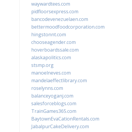
waywardtees.com
pidfloorsexpress.com
bancodevenezuelaen.com
bettermoodfoodcorporation.com
hingstonnt.com
chooseagender.com
hoverboardssale.com
alaskapolitics.com
stsmp.org
manoelneves.com
mandelaeffectlibrary.com
roselynns.com
balanceyoganj.com
salesforceblogs.com
TrainGames365.com
BaytownEvaCationRentals.com
JabalpurCakeDelivery.com