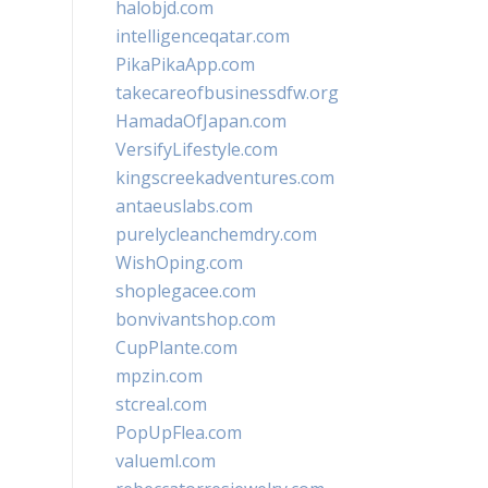
halobjd.com
intelligenceqatar.com
PikaPikaApp.com
takecareofbusinessdfw.org
HamadaOfJapan.com
VersifyLifestyle.com
kingscreekadventures.com
antaeuslabs.com
purelycleanchemdry.com
WishOping.com
shoplegacee.com
bonvivantshop.com
CupPlante.com
mpzin.com
stcreal.com
PopUpFlea.com
valueml.com