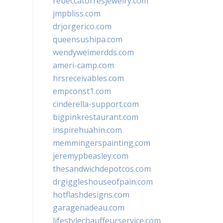
rebeccatorresjewelry.com
jmpbliss.com
drjorgerico.com
queensushipa.com
wendyweimerdds.com
ameri-camp.com
hrsreceivables.com
empconst1.com
cinderella-support.com
bigpinkrestaurant.com
inspirehuahin.com
memmingerspainting.com
jeremypbeasley.com
thesandwichdepotcos.com
drgiggleshouseofpain.com
hotflashdesigns.com
garagenadeau.com
lifestylechauffeurservice.com