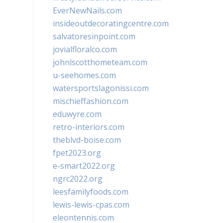
EverNewNails.com
insideoutdecoratingcentre.com
salvatoresinpoint.com
jovialfloralco.com
johnlscotthometeam.com
u-seehomes.com
watersportslagonissi.com
mischieffashion.com
eduwyre.com
retro-interiors.com
theblvd-boise.com
fpet2023.org
e-smart2022.org
ngrc2022.org
leesfamilyfoods.com
lewis-lewis-cpas.com
eleontennis.com