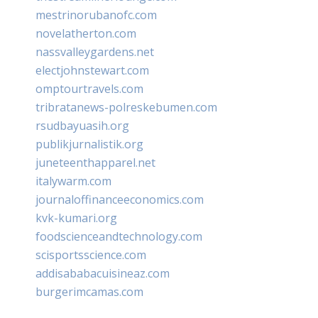
mestrinorubanofc.com
novelatherton.com
nassvalleygardens.net
electjohnstewart.com
omptourtravels.com
tribratanews-polreskebumen.com
rsudbayuasih.org
publikjurnalistik.org
juneteenthapparel.net
italywarm.com
journaloffinanceeconomics.com
kvk-kumari.org
foodscienceandtechnology.com
scisportsscience.com
addisababacuisineaz.com
burgerimcamas.com