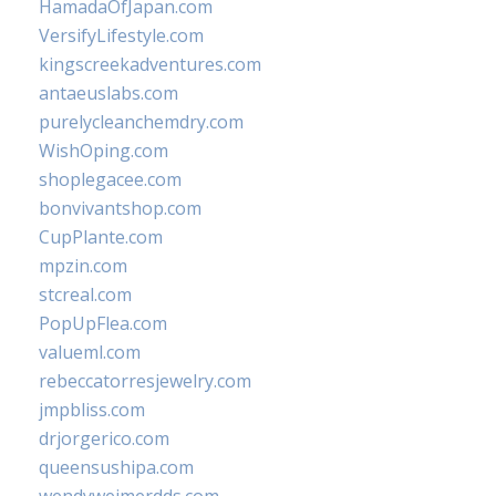
HamadaOfJapan.com
VersifyLifestyle.com
kingscreekadventures.com
antaeuslabs.com
purelycleanchemdry.com
WishOping.com
shoplegacee.com
bonvivantshop.com
CupPlante.com
mpzin.com
stcreal.com
PopUpFlea.com
valueml.com
rebeccatorresjewelry.com
jmpbliss.com
drjorgerico.com
queensushipa.com