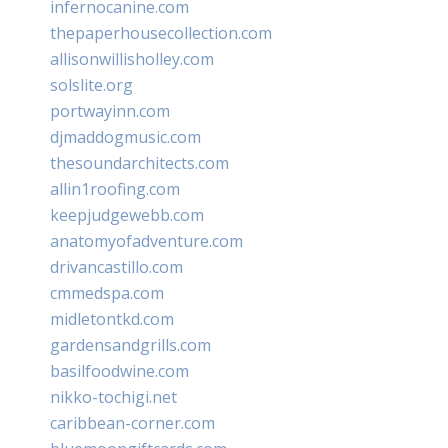
infernocanine.com
thepaperhousecollection.com
allisonwillisholley.com
solslite.org
portwayinn.com
djmaddogmusic.com
thesoundarchitects.com
allin1roofing.com
keepjudgewebb.com
anatomyofadventure.com
drivancastillo.com
cmmedspa.com
midletontkd.com
gardensandgrills.com
basilfoodwine.com
nikko-tochigi.net
caribbean-corner.com