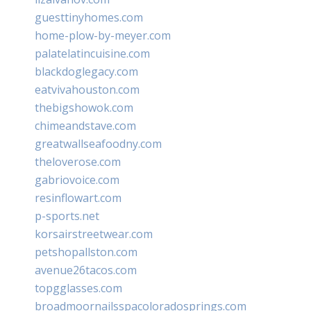
guesttinyhomes.com
home-plow-by-meyer.com
palatelatincuisine.com
blackdoglegacy.com
eatvivahouston.com
thebigshowok.com
chimeandstave.com
greatwallseafoodny.com
theloverose.com
gabriovoice.com
resinflowart.com
p-sports.net
korsairstreetwear.com
petshopallston.com
avenue26tacos.com
topgglasses.com
broadmoornailsspacoloradosprings.com