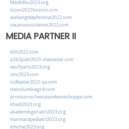
MedItRio2023.org
lcicon2023boston.com
waitangidayfestival2022.com
vacancesscolaires2022.com
MEDIA PARTNER II
isth2022.com
p2b2pabi2023-makassar.com
wocfparis2023.org
sinc2023.com
scdlqatar2022-qa.com
thecolumbiagrill.com
provisionscheeseandwineshoppe.com
khedi2023.org
akademikgeriatri2023.org
marmarapediatri2023.org
emchie2023.org