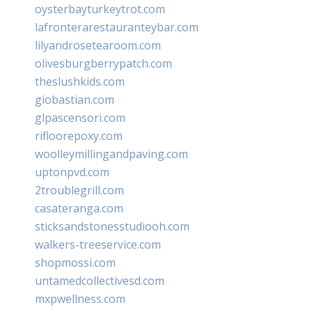
oysterbayturkeytrot.com
lafronterarestauranteybar.com
lilyandrosetearoom.com
olivesburgberrypatch.com
theslushkids.com
giobastian.com
glpascensori.com
rifloorepoxy.com
woolleymillingandpaving.com
uptonpvd.com
2troublegrill.com
casateranga.com
sticksandstonesstudiooh.com
walkers-treeservice.com
shopmossi.com
untamedcollectivesd.com
mxpwellness.com