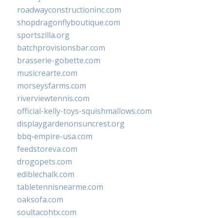
roadwayconstructioninc.com
shopdragonflyboutique.com
sportszilla.org
batchprovisionsbar.com
brasserie-gobette.com
musicrearte.com
morseysfarms.com
riverviewtennis.com
official-kelly-toys-squishmallows.com
displaygardenonsuncrest.org
bbq-empire-usa.com
feedstoreva.com
drogopets.com
ediblechalk.com
tabletennisnearme.com
oaksofa.com
soultacohtx.com