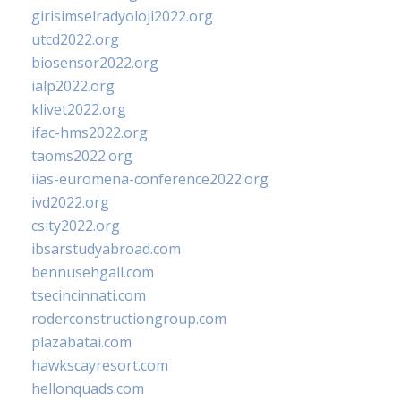
girisimselradyoloji2022.org
utcd2022.org
biosensor2022.org
ialp2022.org
klivet2022.org
ifac-hms2022.org
taoms2022.org
iias-euromena-conference2022.org
ivd2022.org
csity2022.org
ibsarstudyabroad.com
bennusehgall.com
tsecincinnati.com
roderconstructiongroup.com
plazabatai.com
hawkscayresort.com
hellonquads.com