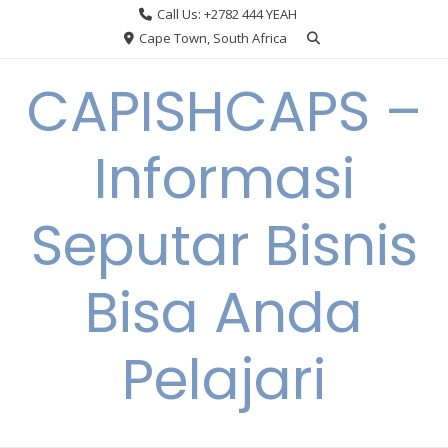
Skip
Call Us: +2782 444 YEAH
to
Cape Town, South Africa
content
CAPISHCAPS –
Informasi
Seputar Bisnis
Bisa Anda
Pelajari