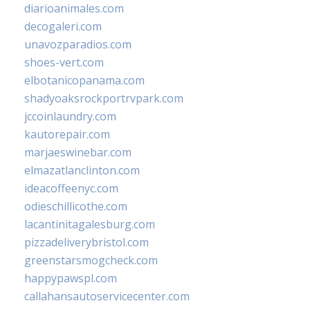
diarioanimales.com
decogaleri.com
unavozparadios.com
shoes-vert.com
elbotanicopanama.com
shadyoaksrockportrvpark.com
jccoinlaundry.com
kautorepair.com
marjaeswinebar.com
elmazatlanclinton.com
ideacoffeenyc.com
odieschillicothe.com
lacantinitagalesburg.com
pizzadeliverybristol.com
greenstarsmogcheck.com
happypawspl.com
callahansautoservicecenter.com