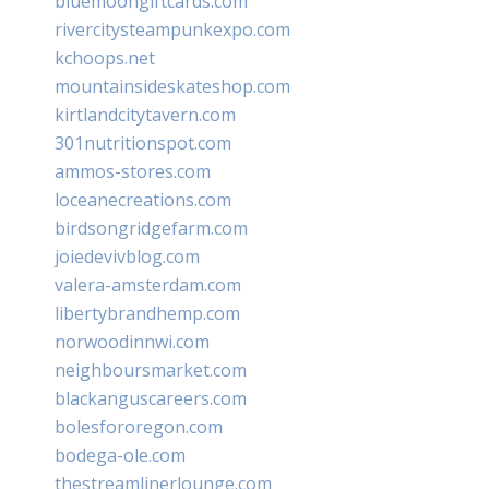
bluemoongiftcards.com
rivercitysteampunkexpo.com
kchoops.net
mountainsideskateshop.com
kirtlandcitytavern.com
301nutritionspot.com
ammos-stores.com
loceanecreations.com
birdsongridgefarm.com
joiedevivblog.com
valera-amsterdam.com
libertybrandhemp.com
norwoodinnwi.com
neighboursmarket.com
blackanguscareers.com
bolesfororegon.com
bodega-ole.com
thestreamlinerlounge.com