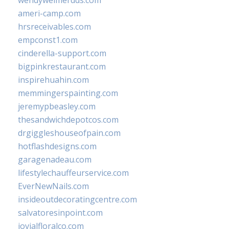
wendyweimerdds.com
ameri-camp.com
hrsreceivables.com
empconst1.com
cinderella-support.com
bigpinkrestaurant.com
inspirehuahin.com
memmingerspainting.com
jeremypbeasley.com
thesandwichdepotcos.com
drgiggleshouseofpain.com
hotflashdesigns.com
garagenadeau.com
lifestylechauffeurservice.com
EverNewNails.com
insideoutdecoratingcentre.com
salvatoresinpoint.com
jovialfloralco.com