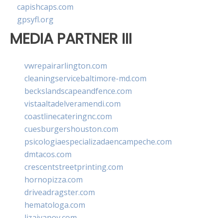
capishcaps.com
gpsyfl.org
MEDIA PARTNER III
vwrepairarlington.com
cleaningservicebaltimore-md.com
beckslandscapeandfence.com
vistaaltadelveramendi.com
coastlinecateringnc.com
cuesburgershouston.com
psicologiaespecializadaencampeche.com
dmtacos.com
crescentstreetprinting.com
hornopizza.com
driveadragster.com
hematologa.com
lizaivanov.com