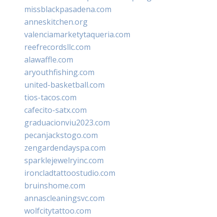
missblackpasadena.com
anneskitchen.org
valenciamarketytaqueria.com
reefrecordsllc.com
alawaffle.com
aryouthfishing.com
united-basketball.com
tios-tacos.com
cafecito-satx.com
graduacionviu2023.com
pecanjackstogo.com
zengardendayspa.com
sparklejewelryinc.com
ironcladtattoostudio.com
bruinshome.com
annascleaningsvc.com
wolfcitytattoo.com