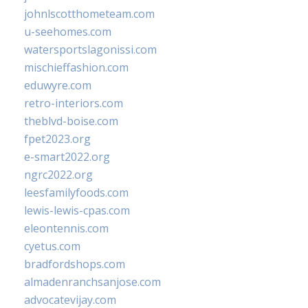
johnlscotthometeam.com
u-seehomes.com
watersportslagonissi.com
mischieffashion.com
eduwyre.com
retro-interiors.com
theblvd-boise.com
fpet2023.org
e-smart2022.org
ngrc2022.org
leesfamilyfoods.com
lewis-lewis-cpas.com
eleontennis.com
cyetus.com
bradfordshops.com
almadenranchsanjose.com
advocatevijay.com