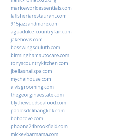
fiamc-rome2022.org
mariceworldessentials.com
lafisheriarestaurant.com
915jazzandmore.com
aguadulce-countryfair.com
jakehovis.com
bosswingsduluth.com
birminghamautocare.com
tonyscountrykitchen.com
jbellasnailspa.com
mychaihouse.com
alvisgrooming.com
thegeorginaestate.com
blythewoodseafood.com
paolosdelibangkok.com
bobacove.com
phoone24brookfield.com
mickeybarmama.com