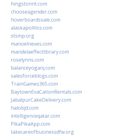
hingstonnt.com
chooseagender.com
hoverboardssale.com
alaskapolitics.com
stsmp.org
manoelneves.com
mandelaeffectlibrary.com
roselynns.com
balanceyoganj.com
salesforceblogs.com
TrainGames365.com
BaytownEvaCationRentals.com
JabalpurCakeDelivery.com
halobjd.com
intelligenceqatar.com
PikaPikaApp.com
takecareofbusinessdfw.org