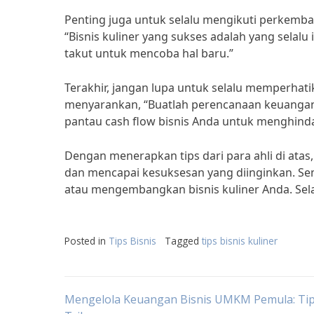
Penting juga untuk selalu mengikuti perkemban
“Bisnis kuliner yang sukses adalah yang selalu 
takut untuk mencoba hal baru.”
Terakhir, jangan lupa untuk selalu memperhat
menyarankan, “Buatlah perencanaan keuangan
pantau cash flow bisnis Anda untuk menghind
Dengan menerapkan tips dari para ahli di atas
dan mencapai kesuksesan yang diinginkan. Sem
atau mengembangkan bisnis kuliner Anda. Se
Posted in
Tips Bisnis
Tagged
tips bisnis kuliner
Post
Mengelola Keuangan Bisnis UMKM Pemula: Tip