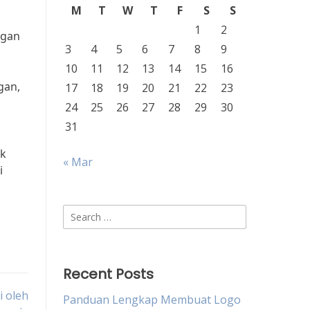
M
T
W
T
F
S
S
1
2
ngan
3
4
5
6
7
8
9
10
11
12
13
14
15
16
gan,
17
18
19
20
21
22
23
24
25
26
27
28
29
30
31
ik
« Mar
i
Search
for:
Recent Posts
i oleh
Panduan Lengkap Membuat Logo