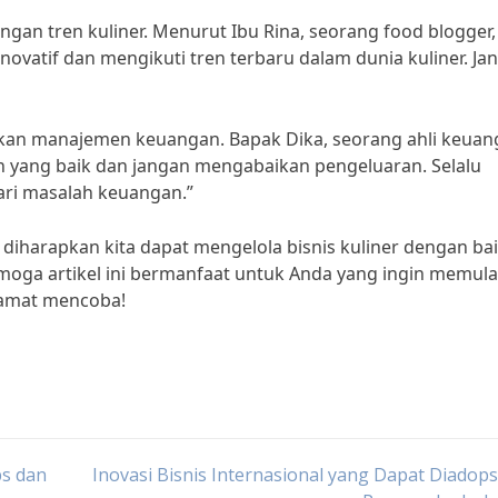
gan tren kuliner. Menurut Ibu Rina, seorang food blogger,
inovatif dan mengikuti tren terbaru dalam dunia kuliner. Ja
ikan manajemen keuangan. Bapak Dika, seorang ahli keuan
 yang baik dan jangan mengabaikan pengeluaran. Selalu
ari masalah keuangan.”
, diharapkan kita dapat mengelola bisnis kuliner dengan ba
oga artikel ini bermanfaat untuk Anda yang ingin memula
lamat mencoba!
s dan
Inovasi Bisnis Internasional yang Dapat Diadops