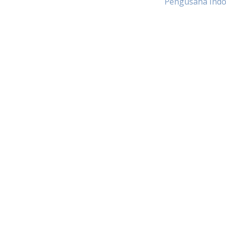
Pengusaha Indo