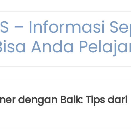
 – Informasi Sep
Bisa Anda Pelajar
ner dengan Baik: Tips dari