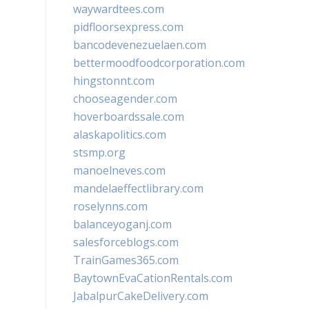
waywardtees.com
pidfloorsexpress.com
bancodevenezuelaen.com
bettermoodfoodcorporation.com
hingstonnt.com
chooseagender.com
hoverboardssale.com
alaskapolitics.com
stsmp.org
manoelneves.com
mandelaeffectlibrary.com
roselynns.com
balanceyoganj.com
salesforceblogs.com
TrainGames365.com
BaytownEvaCationRentals.com
JabalpurCakeDelivery.com