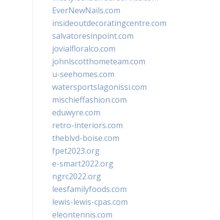
EverNewNails.com
insideoutdecoratingcentre.com
salvatoresinpoint.com
jovialfloralco.com
johnlscotthometeam.com
u-seehomes.com
watersportslagonissi.com
mischieffashion.com
eduwyre.com
retro-interiors.com
theblvd-boise.com
fpet2023.org
e-smart2022.org
ngrc2022.org
leesfamilyfoods.com
lewis-lewis-cpas.com
eleontennis.com