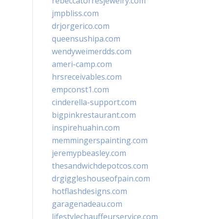
rebeccatorresjewelry.com
jmpbliss.com
drjorgerico.com
queensushipa.com
wendyweimerdds.com
ameri-camp.com
hrsreceivables.com
empconst1.com
cinderella-support.com
bigpinkrestaurant.com
inspirehuahin.com
memmingerspainting.com
jeremypbeasley.com
thesandwichdepotcos.com
drgiggleshouseofpain.com
hotflashdesigns.com
garagenadeau.com
lifestylechauffeurservice.com