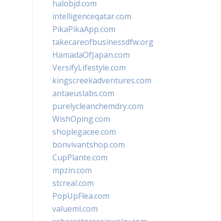
halobjd.com
intelligenceqatar.com
PikaPikaApp.com
takecareofbusinessdfw.org
HamadaOfJapan.com
VersifyLifestyle.com
kingscreekadventures.com
antaeuslabs.com
purelycleanchemdry.com
WishOping.com
shoplegacee.com
bonvivantshop.com
CupPlante.com
mpzin.com
stcreal.com
PopUpFlea.com
valueml.com