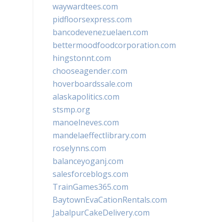
waywardtees.com
pidfloorsexpress.com
bancodevenezuelaen.com
bettermoodfoodcorporation.com
hingstonnt.com
chooseagender.com
hoverboardssale.com
alaskapolitics.com
stsmp.org
manoelneves.com
mandelaeffectlibrary.com
roselynns.com
balanceyoganj.com
salesforceblogs.com
TrainGames365.com
BaytownEvaCationRentals.com
JabalpurCakeDelivery.com