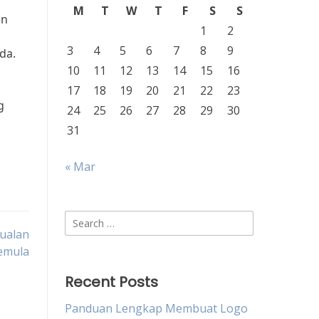
M
T
W
T
F
S
S
en
1
2
3
4
5
6
7
8
9
da.
10
11
12
13
14
15
16
17
18
19
20
21
22
23
g
24
25
26
27
28
29
30
31
« Mar
Search
ualan
for:
Pemula
Recent Posts
Panduan Lengkap Membuat Logo