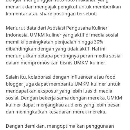
menarik dan mengajak pengikut untuk memberikan
komentar atau share postingan tersebut.
Menurut data dari Asosiasi Pengusaha Kuliner
Indonesia, UMKM kuliner yang aktif di media sosial
memiliki peningkatan penjualan hingga 30%
dibandingkan dengan yang tidak aktif. Hal ini
menunjukkan betapa pentingnya peran media sosial
dalam mempromosikan bisnis UMKM kuliner.
Selain itu, kolaborasi dengan influencer atau food
blogger juga dapat membantu UMKM kuliner untuk
mendapatkan eksposur yang lebih luas di media
sosial. Dengan bekerja sama dengan mereka, UMKM
kuliner dapat menjangkau audiens yang lebih besar
dan meningkatkan kesadaran merek mereka.
Dengan demikian, mengoptimalkan penggunaan