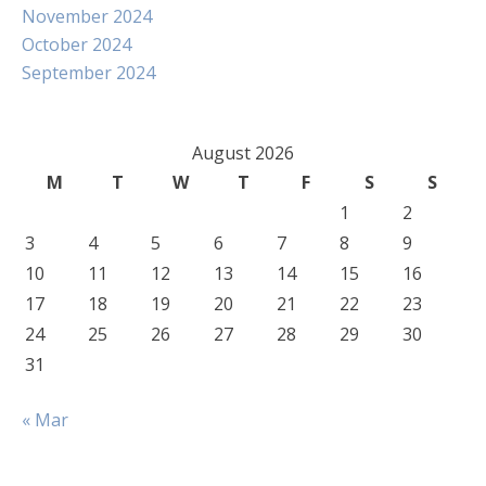
November 2024
October 2024
September 2024
August 2026
M
T
W
T
F
S
S
1
2
3
4
5
6
7
8
9
10
11
12
13
14
15
16
17
18
19
20
21
22
23
24
25
26
27
28
29
30
31
« Mar