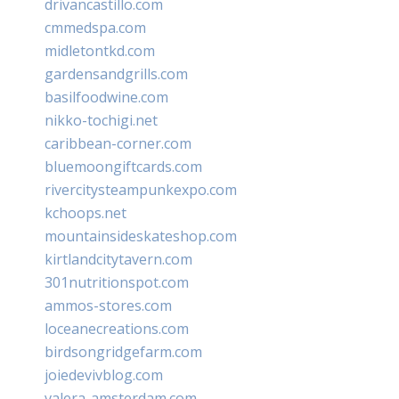
drivancastillo.com
cmmedspa.com
midletontkd.com
gardensandgrills.com
basilfoodwine.com
nikko-tochigi.net
caribbean-corner.com
bluemoongiftcards.com
rivercitysteampunkexpo.com
kchoops.net
mountainsideskateshop.com
kirtlandcitytavern.com
301nutritionspot.com
ammos-stores.com
loceanecreations.com
birdsongridgefarm.com
joiedevivblog.com
valera-amsterdam.com