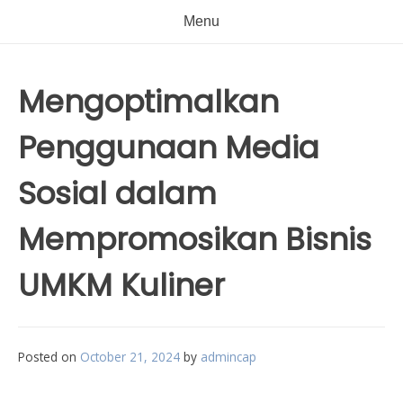
Menu
Mengoptimalkan
Penggunaan Media
Sosial dalam
Mempromosikan Bisnis
UMKM Kuliner
Posted on
October 21, 2024
by
admincap