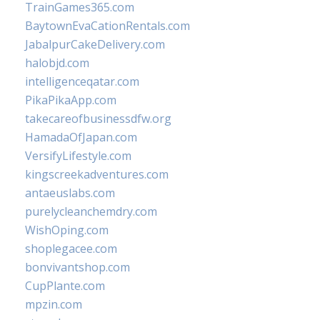
TrainGames365.com
BaytownEvaCationRentals.com
JabalpurCakeDelivery.com
halobjd.com
intelligenceqatar.com
PikaPikaApp.com
takecareofbusinessdfw.org
HamadaOfJapan.com
VersifyLifestyle.com
kingscreekadventures.com
antaeuslabs.com
purelycleanchemdry.com
WishOping.com
shoplegacee.com
bonvivantshop.com
CupPlante.com
mpzin.com