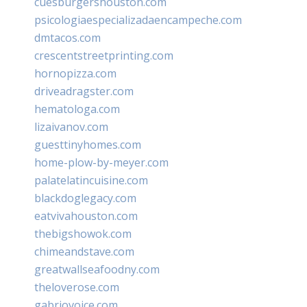
cuesburgershouston.com
psicologiaespecializadaencampeche.com
dmtacos.com
crescentstreetprinting.com
hornopizza.com
driveadragster.com
hematologa.com
lizaivanov.com
guesttinyhomes.com
home-plow-by-meyer.com
palatelatincuisine.com
blackdoglegacy.com
eatvivahouston.com
thebigshowok.com
chimeandstave.com
greatwallseafoodny.com
theloverose.com
gabriovoice.com