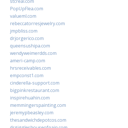
stcreal.com
PopUpFlea.com
valueml.com
rebeccatorresjewelry.com
jmpbliss.com
drjorgerico.com
queensushipa.com
wendyweimerdds.com
ameri-camp.com
hrsreceivables.com
empconst1.com
cinderella-support.com
bigpinkrestaurant.com
inspirehuahin.com
memmingerspainting.com
jeremypbeasley.com
thesandwichdepotcos.com
drgiggleshouseofpain.com