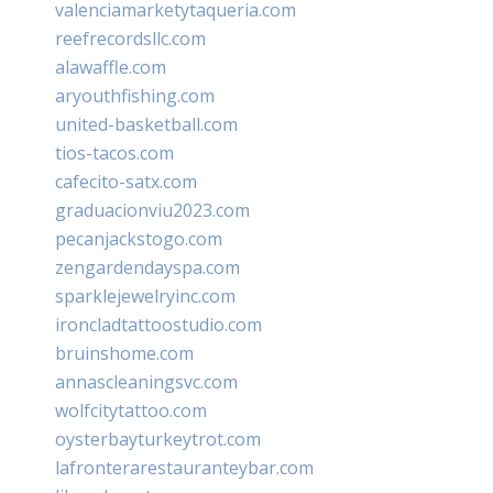
valenciamarketytaqueria.com
reefrecordsllc.com
alawaffle.com
aryouthfishing.com
united-basketball.com
tios-tacos.com
cafecito-satx.com
graduacionviu2023.com
pecanjackstogo.com
zengardendayspa.com
sparklejewelryinc.com
ironcladtattoostudio.com
bruinshome.com
annascleaningsvc.com
wolfcitytattoo.com
oysterbayturkeytrot.com
lafronterarestauranteybar.com