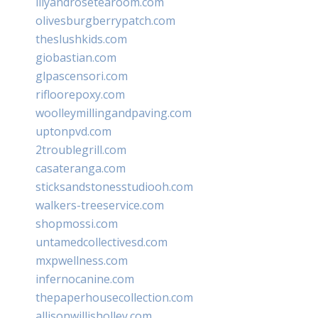
lilyandrosetearoom.com
olivesburgberrypatch.com
theslushkids.com
giobastian.com
glpascensori.com
rifloorepoxy.com
woolleymillingandpaving.com
uptonpvd.com
2troublegrill.com
casateranga.com
sticksandstonesstudiooh.com
walkers-treeservice.com
shopmossi.com
untamedcollectivesd.com
mxpwellness.com
infernocanine.com
thepaperhousecollection.com
allisonwillisholley.com