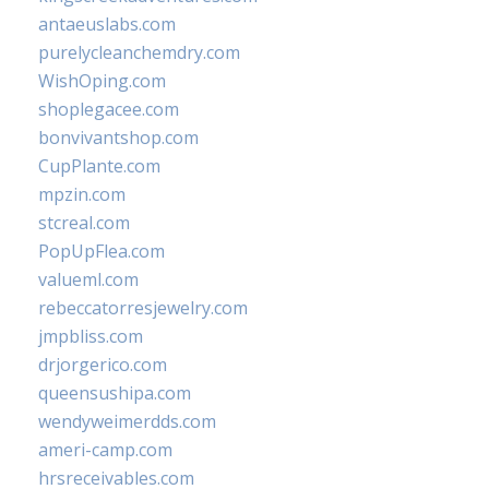
antaeuslabs.com
purelycleanchemdry.com
WishOping.com
shoplegacee.com
bonvivantshop.com
CupPlante.com
mpzin.com
stcreal.com
PopUpFlea.com
valueml.com
rebeccatorresjewelry.com
jmpbliss.com
drjorgerico.com
queensushipa.com
wendyweimerdds.com
ameri-camp.com
hrsreceivables.com