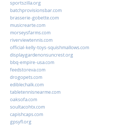
sportszilla.org
batchprovisionsbar.com
brasserie-gobette.com
musicrearte.com
morseysfarms.com
riverviewtennis.com
official-kelly-toys-squishmallows.com
displaygardenonsuncrest.org
bbq-empire-usa.com
feedstoreva.com
drogopets.com
ediblechalk.com
tabletennisnearme.com
oaksofa.com
soultacohtx.com
capishcaps.com
gpsyfl.org