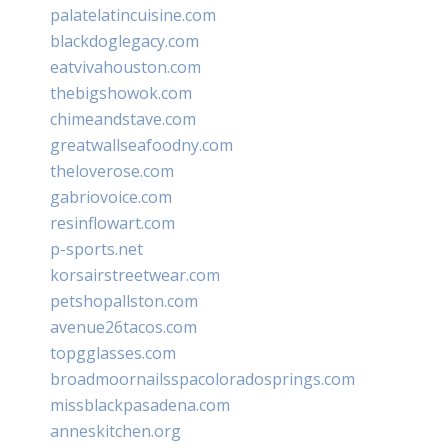
palatelatincuisine.com
blackdoglegacy.com
eatvivahouston.com
thebigshowok.com
chimeandstave.com
greatwallseafoodny.com
theloverose.com
gabriovoice.com
resinflowart.com
p-sports.net
korsairstreetwear.com
petshopallston.com
avenue26tacos.com
topgglasses.com
broadmoornailsspacoloradosprings.com
missblackpasadena.com
anneskitchen.org