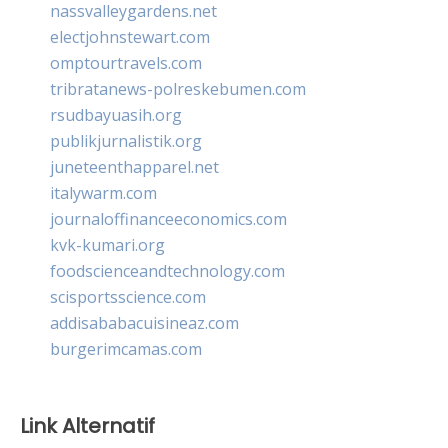
nassvalleygardens.net
electjohnstewart.com
omptourtravels.com
tribratanews-polreskebumen.com
rsudbayuasih.org
publikjurnalistik.org
juneteenthapparel.net
italywarm.com
journaloffinanceeconomics.com
kvk-kumari.org
foodscienceandtechnology.com
scisportsscience.com
addisababacuisineaz.com
burgerimcamas.com
Link Alternatif