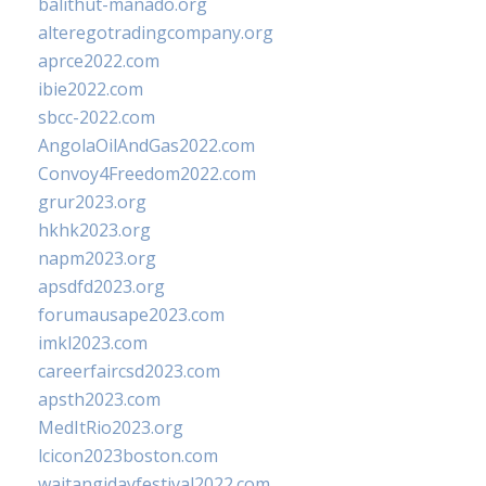
balithut-manado.org
alteregotradingcompany.org
aprce2022.com
ibie2022.com
sbcc-2022.com
AngolaOilAndGas2022.com
Convoy4Freedom2022.com
grur2023.org
hkhk2023.org
napm2023.org
apsdfd2023.org
forumausape2023.com
imkl2023.com
careerfaircsd2023.com
apsth2023.com
MedItRio2023.org
lcicon2023boston.com
waitangidayfestival2022.com