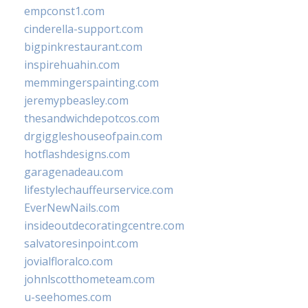
empconst1.com
cinderella-support.com
bigpinkrestaurant.com
inspirehuahin.com
memmingerspainting.com
jeremypbeasley.com
thesandwichdepotcos.com
drgiggleshouseofpain.com
hotflashdesigns.com
garagenadeau.com
lifestylechauffeurservice.com
EverNewNails.com
insideoutdecoratingcentre.com
salvatoresinpoint.com
jovialfloralco.com
johnlscotthometeam.com
u-seehomes.com