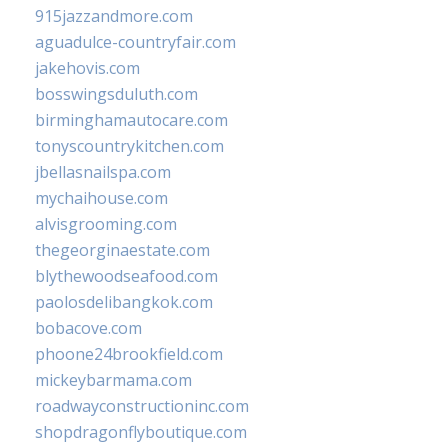
915jazzandmore.com
aguadulce-countryfair.com
jakehovis.com
bosswingsduluth.com
birminghamautocare.com
tonyscountrykitchen.com
jbellasnailspa.com
mychaihouse.com
alvisgrooming.com
thegeorginaestate.com
blythewoodseafood.com
paolosdelibangkok.com
bobacove.com
phoone24brookfield.com
mickeybarmama.com
roadwayconstructioninc.com
shopdragonflyboutique.com