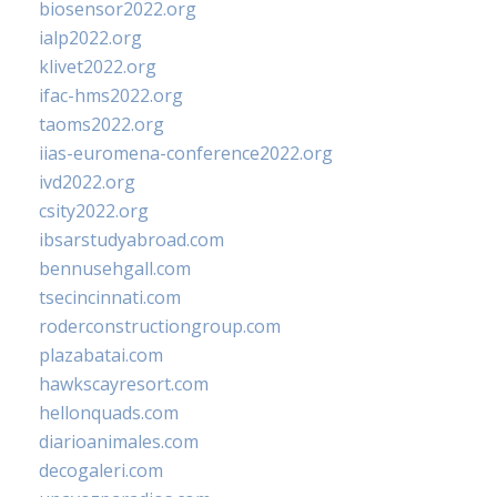
biosensor2022.org
ialp2022.org
klivet2022.org
ifac-hms2022.org
taoms2022.org
iias-euromena-conference2022.org
ivd2022.org
csity2022.org
ibsarstudyabroad.com
bennusehgall.com
tsecincinnati.com
roderconstructiongroup.com
plazabatai.com
hawkscayresort.com
hellonquads.com
diarioanimales.com
decogaleri.com