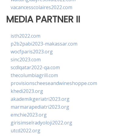
vacancesscolaires2022.com
MEDIA PARTNER II
isth2022.com
p2b2pabi2023-makassar.com
wocfparis2023.org
sinc2023.com
scdlqatar2022-qa.com
thecolumbiagrill.com
provisionscheeseandwineshoppe.com
khedi2023.org
akademikgeriatri2023.org
marmarapediatri2023.org
emchie2023.org
girisimselradyoloji2022.org
utcd2022.org