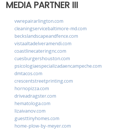
MEDIA PARTNER III
vwrepairarlington.com
cleaningservicebaltimore-md.com
beckslandscapeandfence.com
vistaaltadelveramendi.com
coastlinecateringnc.com
cuesburgershouston.com
psicologiaespecializadaencampeche.com
dmtacos.com
crescentstreetprinting.com
hornopizza.com
driveadragster.com
hematologa.com
lizaivanov.com
guesttinyhomes.com
home-plow-by-meyer.com