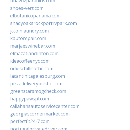
unavozparadios.com
shoes-vert.com
elbotanicopanama.com
shadyoaksrockportrvpark.com
jccoinlaundry.com
kautorepair.com
marjaeswinebar.com
elmazatlanclinton.com
ideacoffeenyc.com
odieschillicothe.com
lacantinitagalesburg.com
pizzadeliverybristol.com
greenstarsmogcheck.com
happypawspl.com
callahansautoservicecenter.com
georgiascornermarket.com
perfectfit24-7.com
portugalprivatedriver.com