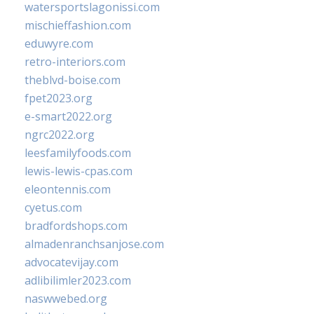
watersportslagonissi.com
mischieffashion.com
eduwyre.com
retro-interiors.com
theblvd-boise.com
fpet2023.org
e-smart2022.org
ngrc2022.org
leesfamilyfoods.com
lewis-lewis-cpas.com
eleontennis.com
cyetus.com
bradfordshops.com
almadenranchsanjose.com
advocatevijay.com
adlibilimler2023.com
naswwebed.org