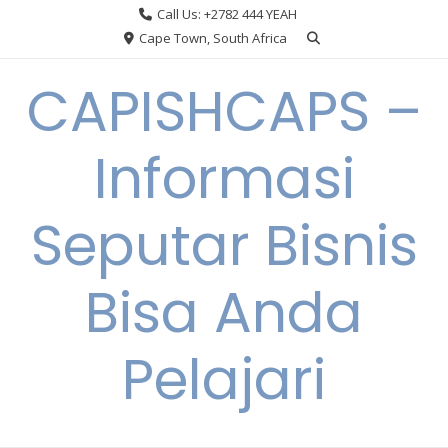
Skip
Call Us: +2782 444 YEAH
to
Cape Town, South Africa
content
CAPISHCAPS –
Informasi
Seputar Bisnis
Bisa Anda
Pelajari