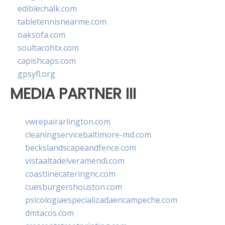
ediblechalk.com
tabletennisnearme.com
oaksofa.com
soultacohtx.com
capishcaps.com
gpsyfl.org
MEDIA PARTNER III
vwrepairarlington.com
cleaningservicebaltimore-md.com
beckslandscapeandfence.com
vistaaltadelveramendi.com
coastlinecateringnc.com
cuesburgershouston.com
psicologiaespecializadaencampeche.com
dmtacos.com