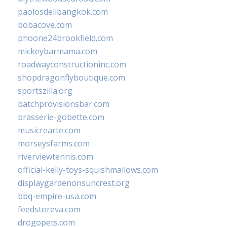
paolosdelibangkok.com
bobacove.com
phoone24brookfield.com
mickeybarmama.com
roadwayconstructioninc.com
shopdragonflyboutique.com
sportszilla.org
batchprovisionsbar.com
brasserie-gobette.com
musicrearte.com
morseysfarms.com
riverviewtennis.com
official-kelly-toys-squishmallows.com
displaygardenonsuncrest.org
bbq-empire-usa.com
feedstoreva.com
drogopets.com