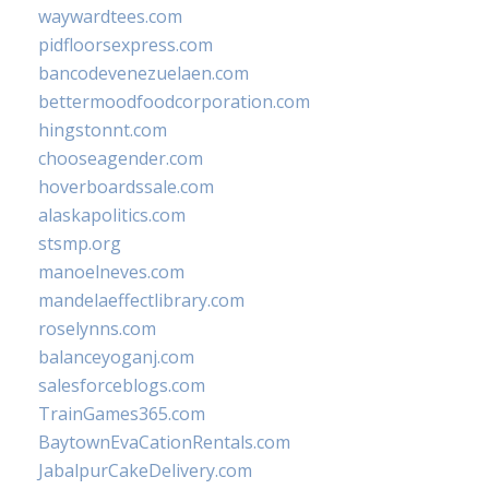
waywardtees.com
pidfloorsexpress.com
bancodevenezuelaen.com
bettermoodfoodcorporation.com
hingstonnt.com
chooseagender.com
hoverboardssale.com
alaskapolitics.com
stsmp.org
manoelneves.com
mandelaeffectlibrary.com
roselynns.com
balanceyoganj.com
salesforceblogs.com
TrainGames365.com
BaytownEvaCationRentals.com
JabalpurCakeDelivery.com