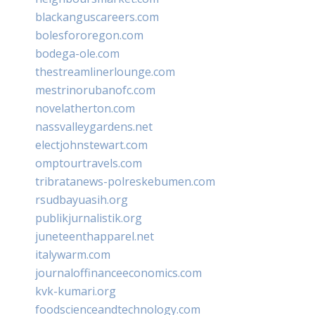
blackanguscareers.com
bolesfororegon.com
bodega-ole.com
thestreamlinerlounge.com
mestrinorubanofc.com
novelatherton.com
nassvalleygardens.net
electjohnstewart.com
omptourtravels.com
tribratanews-polreskebumen.com
rsudbayuasih.org
publikjurnalistik.org
juneteenthapparel.net
italywarm.com
journaloffinanceeconomics.com
kvk-kumari.org
foodscienceandtechnology.com