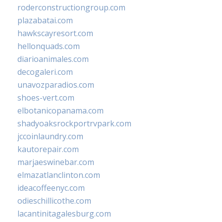
roderconstructiongroup.com
plazabatai.com
hawkscayresort.com
hellonquads.com
diarioanimales.com
decogaleri.com
unavozparadios.com
shoes-vert.com
elbotanicopanama.com
shadyoaksrockportrvpark.com
jccoinlaundry.com
kautorepair.com
marjaeswinebar.com
elmazatlanclinton.com
ideacoffeenyc.com
odieschillicothe.com
lacantinitagalesburg.com