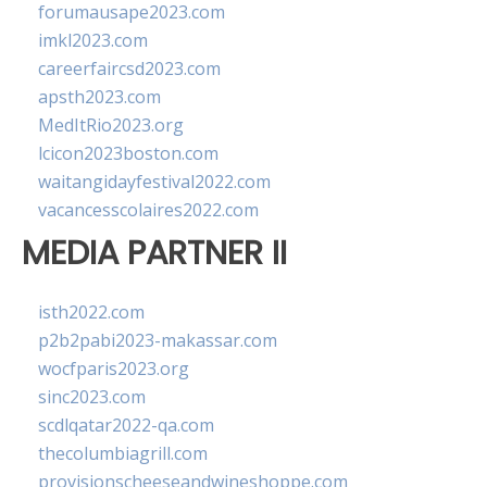
forumausape2023.com
imkl2023.com
careerfaircsd2023.com
apsth2023.com
MedItRio2023.org
lcicon2023boston.com
waitangidayfestival2022.com
vacancesscolaires2022.com
MEDIA PARTNER II
isth2022.com
p2b2pabi2023-makassar.com
wocfparis2023.org
sinc2023.com
scdlqatar2022-qa.com
thecolumbiagrill.com
provisionscheeseandwineshoppe.com