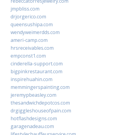
rebeccatorresjewelry.com
jmpbliss.com
drjorgerico.com
queensushipa.com
wendyweimerdds.com
ameri-camp.com
hrsreceivables.com
empconst1.com
cinderella-support.com
bigpinkrestaurant.com
inspirehuahin.com
memmingerspainting.com
jeremypbeasley.com
thesandwichdepotcos.com
drgiggleshouseofpain.com
hotflashdesigns.com
garagenadeau.com
lifestylechauffeurservice.com