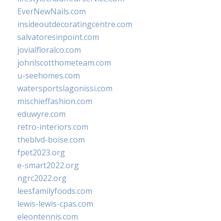
EverNewNails.com
insideoutdecoratingcentre.com
salvatoresinpoint.com
jovialfloralco.com
johnlscotthometeam.com
u-seehomes.com
watersportslagonissi.com
mischieffashion.com
eduwyre.com
retro-interiors.com
theblvd-boise.com
fpet2023.org
e-smart2022.org
ngrc2022.org
leesfamilyfoods.com
lewis-lewis-cpas.com
eleontennis.com