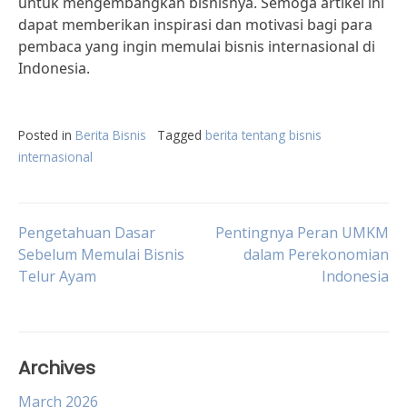
untuk mengembangkan bisnisnya. Semoga artikel ini
dapat memberikan inspirasi dan motivasi bagi para
pembaca yang ingin memulai bisnis internasional di
Indonesia.
Posted in
Berita Bisnis
Tagged
berita tentang bisnis
internasional
Post
Pengetahuan Dasar
Pentingnya Peran UMKM
Sebelum Memulai Bisnis
dalam Perekonomian
Telur Ayam
Indonesia
navigation
Archives
March 2026