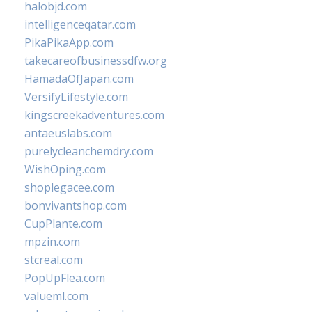
halobjd.com
intelligenceqatar.com
PikaPikaApp.com
takecareofbusinessdfw.org
HamadaOfJapan.com
VersifyLifestyle.com
kingscreekadventures.com
antaeuslabs.com
purelycleanchemdry.com
WishOping.com
shoplegacee.com
bonvivantshop.com
CupPlante.com
mpzin.com
stcreal.com
PopUpFlea.com
valueml.com