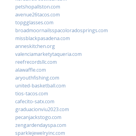
petshopallston.com
avenue26tacos.com
topgglasses.com
broadmoornailsspacoloradosprings.com
missblackpasadena.com
anneskitchen.org
valenciamarketytaqueria.com
reefrecordsllc.com
alawaffle.com
aryouthfishing.com
united-basketball.com
tios-tacos.com
cafecito-satx.com
graduacionviu2023.com
pecanjackstogo.com
zengardendayspa.com
sparklejewelryinc.com