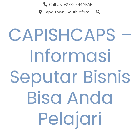
Skip
Call Us: +2782 444 YEAH
to
Cape Town, South Africa
content
CAPISHCAPS –
Informasi
Seputar Bisnis
Bisa Anda
Pelajari