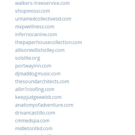
walkers-treeservice.com
shopmossi.com
untamedcollectivesd.com
mxpwellness.com
infernocanine.com
thepaperhousecollection.com
allisonwillisholley.com
solslite.org
portwayinn.com
djmaddogmusic.com
thesoundarchitects.com
allin1roofing.com
keepjudgewebb.com
anatomyofadventure.com
drivancastillo.com
cmmedspa.com
midletontkd.com