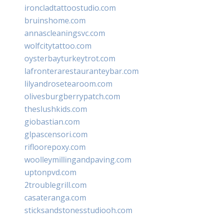
ironcladtattoostudio.com
bruinshome.com
annascleaningsvc.com
wolfcitytattoo.com
oysterbayturkeytrot.com
lafronterarestauranteybar.com
lilyandrosetearoom.com
olivesburgberrypatch.com
theslushkids.com
giobastian.com
glpascensori.com
rifloorepoxy.com
woolleymillingandpaving.com
uptonpvd.com
2troublegrill.com
casateranga.com
sticksandstonesstudiooh.com