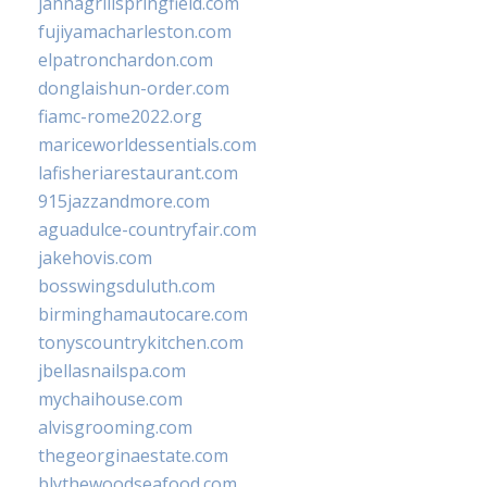
jannagrillspringfield.com
fujiyamacharleston.com
elpatronchardon.com
donglaishun-order.com
fiamc-rome2022.org
mariceworldessentials.com
lafisheriarestaurant.com
915jazzandmore.com
aguadulce-countryfair.com
jakehovis.com
bosswingsduluth.com
birminghamautocare.com
tonyscountrykitchen.com
jbellasnailspa.com
mychaihouse.com
alvisgrooming.com
thegeorginaestate.com
blythewoodseafood.com