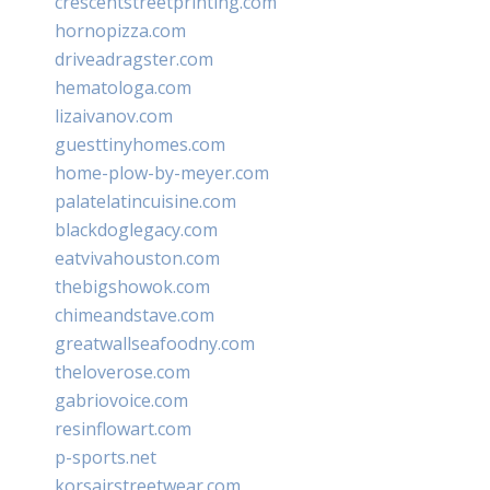
crescentstreetprinting.com
hornopizza.com
driveadragster.com
hematologa.com
lizaivanov.com
guesttinyhomes.com
home-plow-by-meyer.com
palatelatincuisine.com
blackdoglegacy.com
eatvivahouston.com
thebigshowok.com
chimeandstave.com
greatwallseafoodny.com
theloverose.com
gabriovoice.com
resinflowart.com
p-sports.net
korsairstreetwear.com