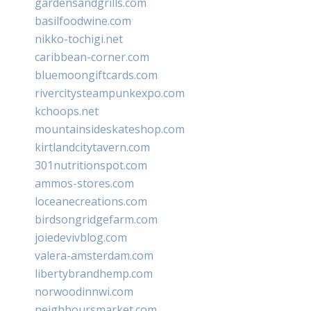
gardensandgrills.com
basilfoodwine.com
nikko-tochigi.net
caribbean-corner.com
bluemoongiftcards.com
rivercitysteampunkexpo.com
kchoops.net
mountainsideskateshop.com
kirtlandcitytavern.com
301nutritionspot.com
ammos-stores.com
loceanecreations.com
birdsongridgefarm.com
joiedevivblog.com
valera-amsterdam.com
libertybrandhemp.com
norwoodinnwi.com
neighboursmarket.com