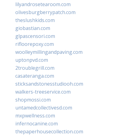
lilyandrosetearoom.com
olivesburgberrypatch.com
theslushkids.com
giobastian.com
glpascensori.com
rifloorepoxy.com
woolleymillingandpaving.com
uptonpvd.com
2troublegrill.com
casateranga.com
sticksandstonesstudiooh.com
walkers-treeservice.com
shopmossi.com
untamedcollectivesd.com
mxpwellness.com
infernocanine.com
thepaperhousecollection.com