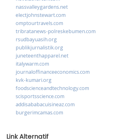
nassvalleygardens.net
electjohnstewart.com
omptourtravels.com
tribratanews-polreskebumen.com
rsudbayuasih.org
publikjurnalistik.org
juneteenthapparel.net
italywarm.com
journaloffinanceeconomics.com
kvk-kumari.org
foodscienceandtechnology.com
scisportsscience.com
addisababacuisineaz.com
burgerimcamas.com
Link Alternatif