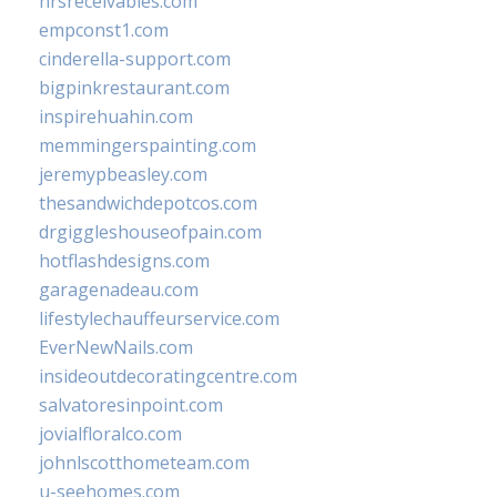
hrsreceivables.com
empconst1.com
cinderella-support.com
bigpinkrestaurant.com
inspirehuahin.com
memmingerspainting.com
jeremypbeasley.com
thesandwichdepotcos.com
drgiggleshouseofpain.com
hotflashdesigns.com
garagenadeau.com
lifestylechauffeurservice.com
EverNewNails.com
insideoutdecoratingcentre.com
salvatoresinpoint.com
jovialfloralco.com
johnlscotthometeam.com
u-seehomes.com