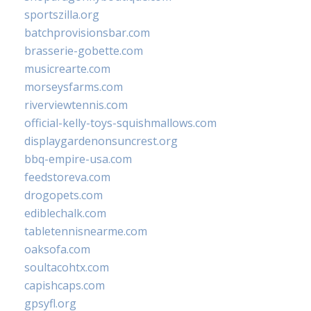
sportszilla.org
batchprovisionsbar.com
brasserie-gobette.com
musicrearte.com
morseysfarms.com
riverviewtennis.com
official-kelly-toys-squishmallows.com
displaygardenonsuncrest.org
bbq-empire-usa.com
feedstoreva.com
drogopets.com
ediblechalk.com
tabletennisnearme.com
oaksofa.com
soultacohtx.com
capishcaps.com
gpsyfl.org