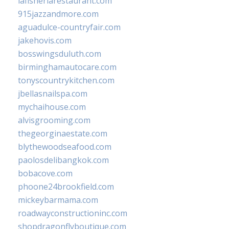
lafisheriarestaurant.com
915jazzandmore.com
aguadulce-countryfair.com
jakehovis.com
bosswingsduluth.com
birminghamautocare.com
tonyscountrykitchen.com
jbellasnailspa.com
mychaihouse.com
alvisgrooming.com
thegeorginaestate.com
blythewoodseafood.com
paolosdelibangkok.com
bobacove.com
phoone24brookfield.com
mickeybarmama.com
roadwayconstructioninc.com
shopdragonflyboutique.com