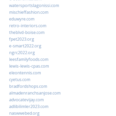
watersportslagonissi.com
mischieffashion.com
eduwyre.com
retro-interiors.com
theblvd-boise.com
fpet2023.org
e-smart2022.org
ngrc2022.org
leesfamilyfoods.com
lewis-lewis-cpas.com
eleontennis.com
cyetus.com
bradfordshops.com
almadenranchsanjose.com
advocatevijay.com
adlibilimler2023.com
naswwebed.org