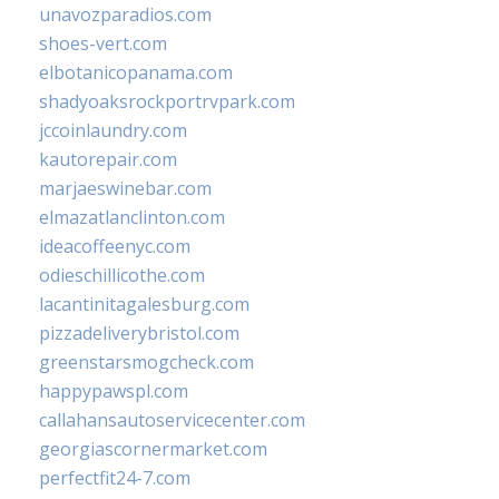
unavozparadios.com
shoes-vert.com
elbotanicopanama.com
shadyoaksrockportrvpark.com
jccoinlaundry.com
kautorepair.com
marjaeswinebar.com
elmazatlanclinton.com
ideacoffeenyc.com
odieschillicothe.com
lacantinitagalesburg.com
pizzadeliverybristol.com
greenstarsmogcheck.com
happypawspl.com
callahansautoservicecenter.com
georgiascornermarket.com
perfectfit24-7.com