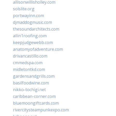
allisonwillisholley.com
solslite.org
portwayinn.com
djmaddogmusic.com
thesoundarchitects.com
allin1roofing.com
keepjudgewebb.com
anatomyofadventure.com
drivancastillo.com
cmmedspa.com
midletontkd.com
gardensandgrills.com
basilfoodwine.com
nikko-tochigi.net
caribbean-corner.com
bluemoongiftcards.com
rivercitysteampunkexpo.com