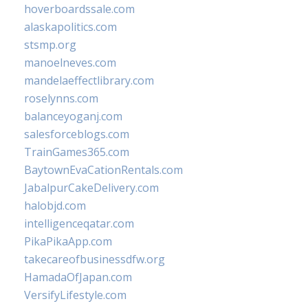
hoverboardssale.com
alaskapolitics.com
stsmp.org
manoelneves.com
mandelaeffectlibrary.com
roselynns.com
balanceyoganj.com
salesforceblogs.com
TrainGames365.com
BaytownEvaCationRentals.com
JabalpurCakeDelivery.com
halobjd.com
intelligenceqatar.com
PikaPikaApp.com
takecareofbusinessdfw.org
HamadaOfJapan.com
VersifyLifestyle.com