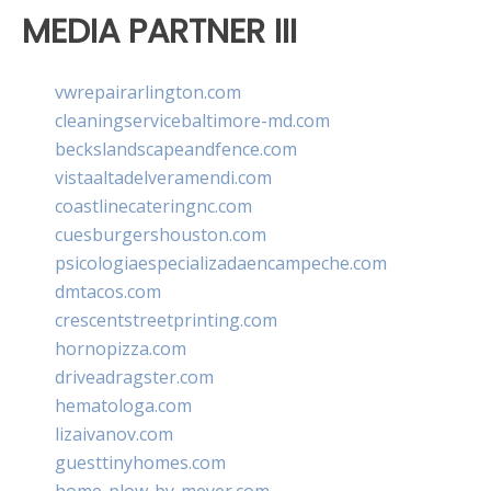
MEDIA PARTNER III
vwrepairarlington.com
cleaningservicebaltimore-md.com
beckslandscapeandfence.com
vistaaltadelveramendi.com
coastlinecateringnc.com
cuesburgershouston.com
psicologiaespecializadaencampeche.com
dmtacos.com
crescentstreetprinting.com
hornopizza.com
driveadragster.com
hematologa.com
lizaivanov.com
guesttinyhomes.com
home-plow-by-meyer.com