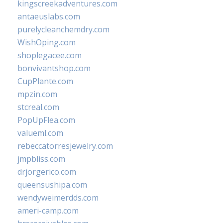
kingscreekadventures.com
antaeuslabs.com
purelycleanchemdry.com
WishOping.com
shoplegacee.com
bonvivantshop.com
CupPlante.com
mpzin.com
stcreal.com
PopUpFlea.com
valueml.com
rebeccatorresjewelry.com
jmpbliss.com
drjorgerico.com
queensushipa.com
wendyweimerdds.com
ameri-camp.com