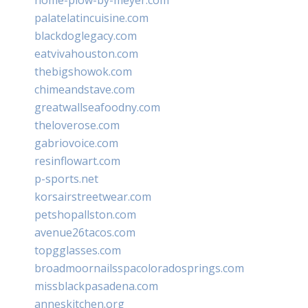
palatelatincuisine.com
blackdoglegacy.com
eatvivahouston.com
thebigshowok.com
chimeandstave.com
greatwallseafoodny.com
theloverose.com
gabriovoice.com
resinflowart.com
p-sports.net
korsairstreetwear.com
petshopallston.com
avenue26tacos.com
topgglasses.com
broadmoornailsspacoloradosprings.com
missblackpasadena.com
anneskitchen.org