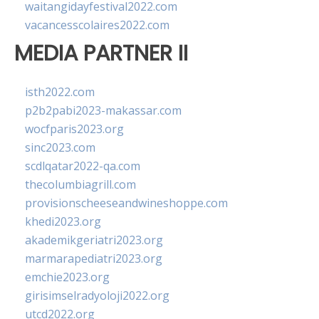
waitangidayfestival2022.com
vacancesscolaires2022.com
MEDIA PARTNER II
isth2022.com
p2b2pabi2023-makassar.com
wocfparis2023.org
sinc2023.com
scdlqatar2022-qa.com
thecolumbiagrill.com
provisionscheeseandwineshoppe.com
khedi2023.org
akademikgeriatri2023.org
marmarapediatri2023.org
emchie2023.org
girisimselradyoloji2022.org
utcd2022.org