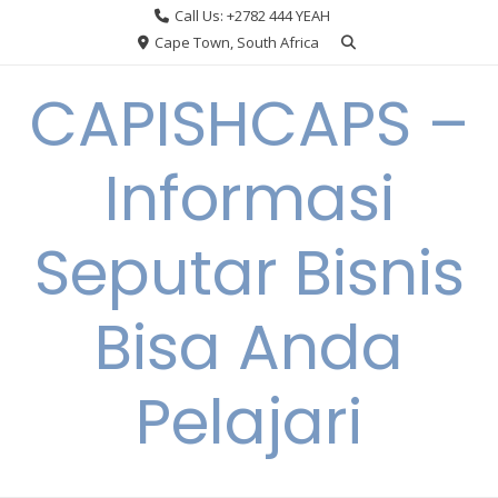
Skip
Call Us: +2782 444 YEAH
to
Cape Town, South Africa
content
CAPISHCAPS –
Informasi
Seputar Bisnis
Bisa Anda
Pelajari