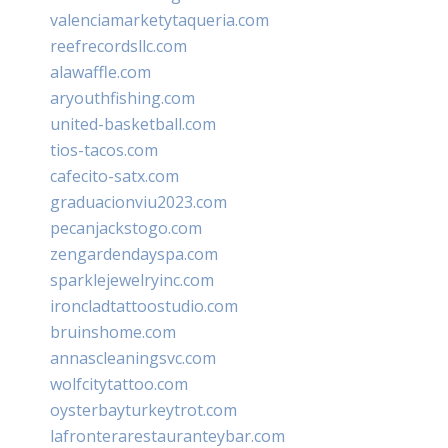
valenciamarketytaqueria.com
reefrecordsllc.com
alawaffle.com
aryouthfishing.com
united-basketball.com
tios-tacos.com
cafecito-satx.com
graduacionviu2023.com
pecanjackstogo.com
zengardendayspa.com
sparklejewelryinc.com
ironcladtattoostudio.com
bruinshome.com
annascleaningsvc.com
wolfcitytattoo.com
oysterbayturkeytrot.com
lafronterarestauranteybar.com