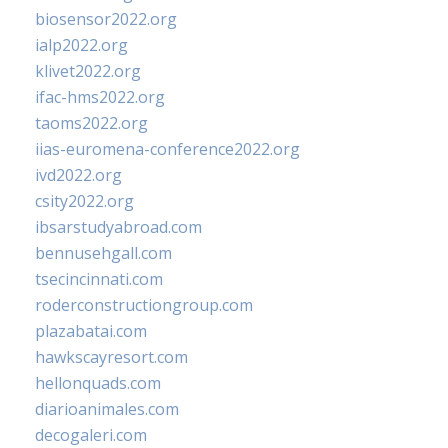
biosensor2022.org
ialp2022.org
klivet2022.org
ifac-hms2022.org
taoms2022.org
iias-euromena-conference2022.org
ivd2022.org
csity2022.org
ibsarstudyabroad.com
bennusehgall.com
tsecincinnati.com
roderconstructiongroup.com
plazabatai.com
hawkscayresort.com
hellonquads.com
diarioanimales.com
decogaleri.com