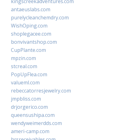
kingscreekadventures.com
antaeuslabs.com
purelycleanchemdry.com
WishOping.com
shoplegacee.com
bonvivantshop.com
CupPlante.com
mpzin.com
stcreal.com
PopUpFlea.com
valueml.com
rebeccatorresjewelry.com
jmpbliss.com
drjorgerico.com
queensushipa.com
wendyweimerdds.com
ameri-camp.com
hrsreceivables.com