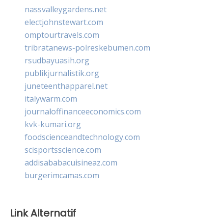
nassvalleygardens.net
electjohnstewart.com
omptourtravels.com
tribratanews-polreskebumen.com
rsudbayuasih.org
publikjurnalistik.org
juneteenthapparel.net
italywarm.com
journaloffinanceeconomics.com
kvk-kumari.org
foodscienceandtechnology.com
scisportsscience.com
addisababacuisineaz.com
burgerimcamas.com
Link Alternatif