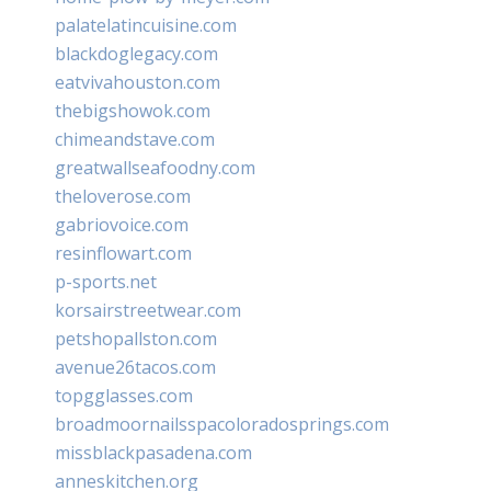
palatelatincuisine.com
blackdoglegacy.com
eatvivahouston.com
thebigshowok.com
chimeandstave.com
greatwallseafoodny.com
theloverose.com
gabriovoice.com
resinflowart.com
p-sports.net
korsairstreetwear.com
petshopallston.com
avenue26tacos.com
topgglasses.com
broadmoornailsspacoloradosprings.com
missblackpasadena.com
anneskitchen.org