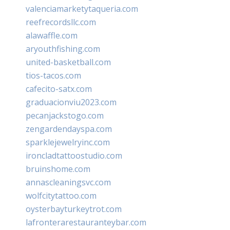
valenciamarketytaqueria.com
reefrecordsllc.com
alawaffle.com
aryouthfishing.com
united-basketball.com
tios-tacos.com
cafecito-satx.com
graduacionviu2023.com
pecanjackstogo.com
zengardendayspa.com
sparklejewelryinc.com
ironcladtattoostudio.com
bruinshome.com
annascleaningsvc.com
wolfcitytattoo.com
oysterbayturkeytrot.com
lafronterarestauranteybar.com