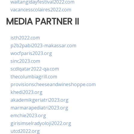
waitangidayfestival2022.com
vacancesscolaires2022.com
MEDIA PARTNER II
isth2022.com
p2b2pabi2023-makassar.com
wocfparis2023.org
sinc2023.com
scdlqatar2022-qa.com
thecolumbiagrill.com
provisionscheeseandwineshoppe.com
khedi2023.org
akademikgeriatri2023.org
marmarapediatri2023.org
emchie2023.org
girisimselradyoloji2022.org
utcd2022.org