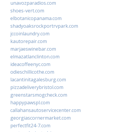
unavozparadios.com
shoes-vert.com
elbotanicopanama.com
shadyoaksrockportrvpark.com
jccoinlaundry.com
kautorepair.com
marjaeswinebar.com
elmazatlanclinton.com
ideacoffeenyc.com
odieschillicothe.com
lacantinitagalesburg.com
pizzadeliverybristol.com
greenstarsmogcheck.com
happypawspl.com
callahansautoservicecenter.com
georgiascornermarket.com
perfectfit24-7.com