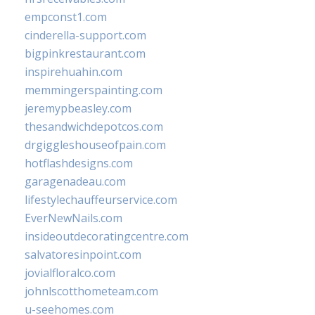
empconst1.com
cinderella-support.com
bigpinkrestaurant.com
inspirehuahin.com
memmingerspainting.com
jeremypbeasley.com
thesandwichdepotcos.com
drgiggleshouseofpain.com
hotflashdesigns.com
garagenadeau.com
lifestylechauffeurservice.com
EverNewNails.com
insideoutdecoratingcentre.com
salvatoresinpoint.com
jovialfloralco.com
johnlscotthometeam.com
u-seehomes.com