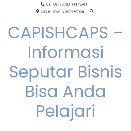
Skip
Call Us: +2782 444 YEAH
to
Cape Town, South Africa
content
CAPISHCAPS –
Informasi
Seputar Bisnis
Bisa Anda
Pelajari