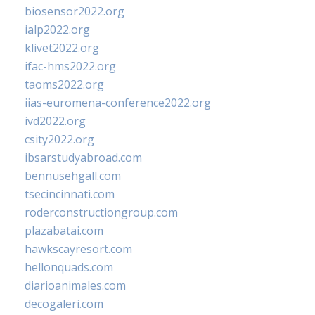
biosensor2022.org
ialp2022.org
klivet2022.org
ifac-hms2022.org
taoms2022.org
iias-euromena-conference2022.org
ivd2022.org
csity2022.org
ibsarstudyabroad.com
bennusehgall.com
tsecincinnati.com
roderconstructiongroup.com
plazabatai.com
hawkscayresort.com
hellonquads.com
diarioanimales.com
decogaleri.com