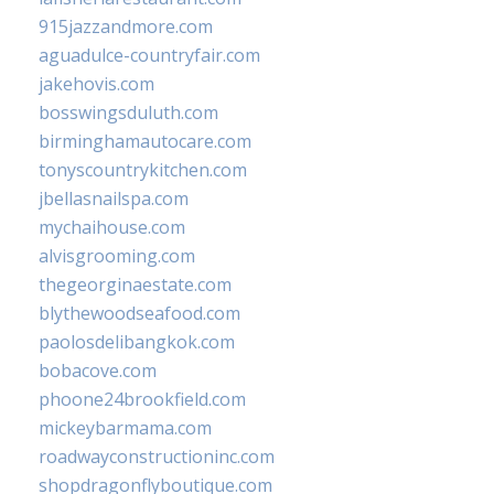
915jazzandmore.com
aguadulce-countryfair.com
jakehovis.com
bosswingsduluth.com
birminghamautocare.com
tonyscountrykitchen.com
jbellasnailspa.com
mychaihouse.com
alvisgrooming.com
thegeorginaestate.com
blythewoodseafood.com
paolosdelibangkok.com
bobacove.com
phoone24brookfield.com
mickeybarmama.com
roadwayconstructioninc.com
shopdragonflyboutique.com