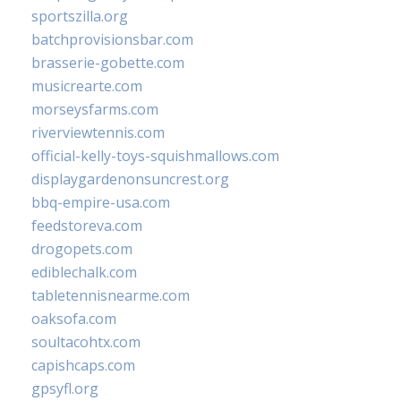
sportszilla.org
batchprovisionsbar.com
brasserie-gobette.com
musicrearte.com
morseysfarms.com
riverviewtennis.com
official-kelly-toys-squishmallows.com
displaygardenonsuncrest.org
bbq-empire-usa.com
feedstoreva.com
drogopets.com
ediblechalk.com
tabletennisnearme.com
oaksofa.com
soultacohtx.com
capishcaps.com
gpsyfl.org