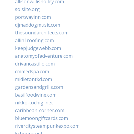
allisonwillisholley.com
solslite.org
portwayinn.com
djmaddogmusic.com
thesoundarchitects.com
allin1roofing.com
keepjudgewebb.com
anatomyofadventure.com
drivancastillo.com
cmmedspa.com
midletontkd.com
gardensandgrills.com
basilfoodwine.com
nikko-tochigi.net
caribbean-corner.com
bluemoongiftcards.com
rivercitysteampunkexpo.com
kchoops.net