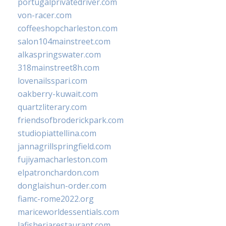
portugalprivatedriver.com
von-racer.com
coffeeshopcharleston.com
salon104mainstreet.com
alkaspringswater.com
318mainstreet8h.com
lovenailsspari.com
oakberry-kuwait.com
quartzliterary.com
friendsofbroderickpark.com
studiopiattellina.com
jannagrillspringfield.com
fujiyamacharleston.com
elpatronchardon.com
donglaishun-order.com
fiamc-rome2022.org
mariceworldessentials.com
lafisheriarestaurant.com