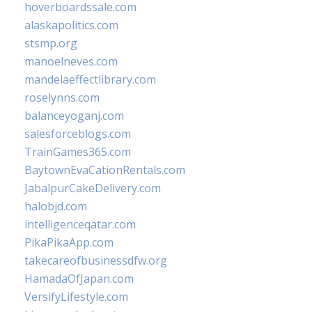
hoverboardssale.com
alaskapolitics.com
stsmp.org
manoelneves.com
mandelaeffectlibrary.com
roselynns.com
balanceyoganj.com
salesforceblogs.com
TrainGames365.com
BaytownEvaCationRentals.com
JabalpurCakeDelivery.com
halobjd.com
intelligenceqatar.com
PikaPikaApp.com
takecareofbusinessdfw.org
HamadaOfJapan.com
VersifyLifestyle.com