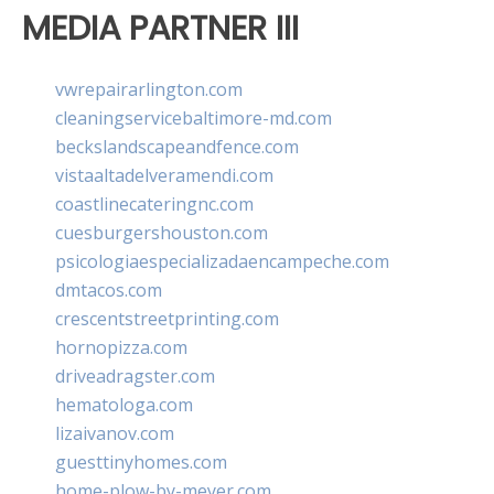
MEDIA PARTNER III
vwrepairarlington.com
cleaningservicebaltimore-md.com
beckslandscapeandfence.com
vistaaltadelveramendi.com
coastlinecateringnc.com
cuesburgershouston.com
psicologiaespecializadaencampeche.com
dmtacos.com
crescentstreetprinting.com
hornopizza.com
driveadragster.com
hematologa.com
lizaivanov.com
guesttinyhomes.com
home-plow-by-meyer.com