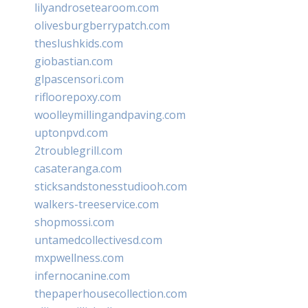
lilyandrosetearoom.com
olivesburgberrypatch.com
theslushkids.com
giobastian.com
glpascensori.com
rifloorepoxy.com
woolleymillingandpaving.com
uptonpvd.com
2troublegrill.com
casateranga.com
sticksandstonesstudiooh.com
walkers-treeservice.com
shopmossi.com
untamedcollectivesd.com
mxpwellness.com
infernocanine.com
thepaperhousecollection.com