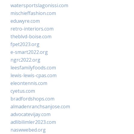
watersportslagonissi.com
mischieffashion.com
eduwyre.com
retro-interiors.com
theblvd-boise.com
fpet2023.org
e-smart2022.org
ngrc2022.org
leesfamilyfoods.com
lewis-lewis-cpas.com
eleontennis.com
cyetus.com
bradfordshops.com
almadenranchsanjose.com
advocatevijay.com
adlibilimler2023.com
naswwebed.org