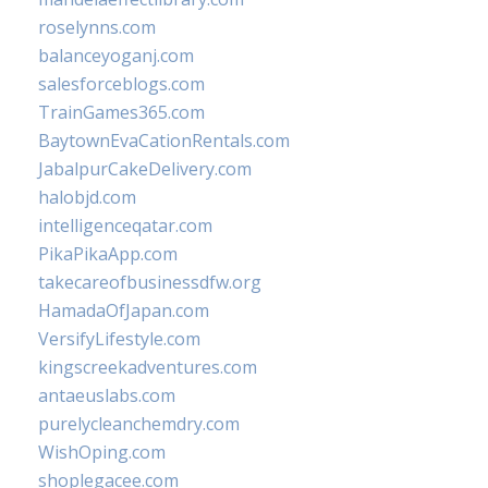
roselynns.com
balanceyoganj.com
salesforceblogs.com
TrainGames365.com
BaytownEvaCationRentals.com
JabalpurCakeDelivery.com
halobjd.com
intelligenceqatar.com
PikaPikaApp.com
takecareofbusinessdfw.org
HamadaOfJapan.com
VersifyLifestyle.com
kingscreekadventures.com
antaeuslabs.com
purelycleanchemdry.com
WishOping.com
shoplegacee.com