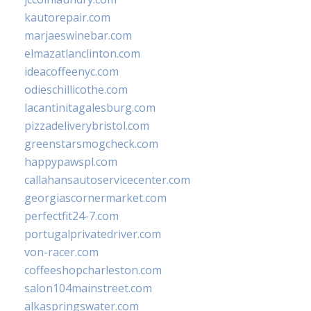
kautorepair.com
marjaeswinebar.com
elmazatlanclinton.com
ideacoffeenyc.com
odieschillicothe.com
lacantinitagalesburg.com
pizzadeliverybristol.com
greenstarsmogcheck.com
happypawspl.com
callahansautoservicecenter.com
georgiascornermarket.com
perfectfit24-7.com
portugalprivatedriver.com
von-racer.com
coffeeshopcharleston.com
salon104mainstreet.com
alkaspringswater.com