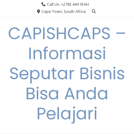
Skip
Call Us: +2782 444 YEAH
to
Cape Town, South Africa
content
CAPISHCAPS –
Informasi
Seputar Bisnis
Bisa Anda
Pelajari