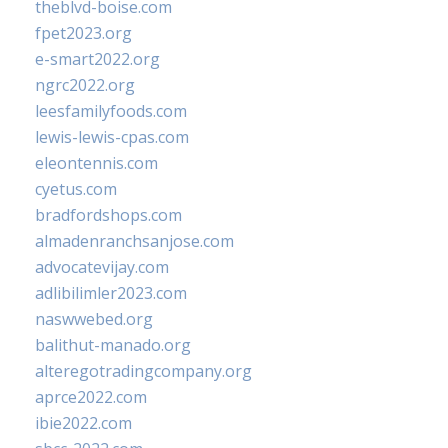
theblvd-boise.com
fpet2023.org
e-smart2022.org
ngrc2022.org
leesfamilyfoods.com
lewis-lewis-cpas.com
eleontennis.com
cyetus.com
bradfordshops.com
almadenranchsanjose.com
advocatevijay.com
adlibilimler2023.com
naswwebed.org
balithut-manado.org
alteregotradingcompany.org
aprce2022.com
ibie2022.com