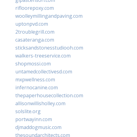
rifloorepoxy.com
woolleymillingandpaving.com
uptonpvd.com
2troublegrill.com
casateranga.com
sticksandstonesstudiooh.com
walkers-treeservice.com
shopmossi.com
untamedcollectivesd.com
mxpwellness.com
infernocanine.com
thepaperhousecollection.com
allisonwillisholley.com
solslite.org
portwayinn.com
djmaddogmusic.com
thesoundarchitects.com