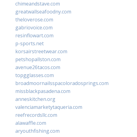
chimeandstave.com
greatwallseafoodny.com
theloverose.com
gabriovoice.com
resinflowart.com
p-sports.net
korsairstreetwear.com
petshopallston.com
avenue26tacos.com
topgglasses.com
broadmoornailsspacoloradosprings.com
missblackpasadena.com
anneskitchen.org
valenciamarketytaqueria.com
reefrecordsllc.com
alawaffle.com
aryouthfishing.com