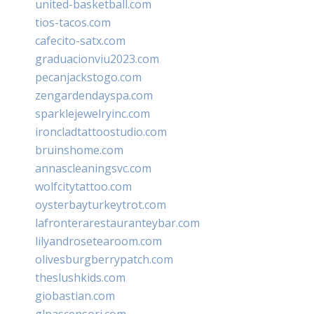
united-basketball.com
tios-tacos.com
cafecito-satx.com
graduacionviu2023.com
pecanjackstogo.com
zengardendayspa.com
sparklejewelryinc.com
ironcladtattoostudio.com
bruinshome.com
annascleaningsvc.com
wolfcitytattoo.com
oysterbayturkeytrot.com
lafronterarestauranteybar.com
lilyandrosetearoom.com
olivesburgberrypatch.com
theslushkids.com
giobastian.com
glpascensori.com