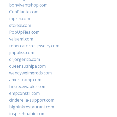
bonvivantshop.com
CupPlante.com
mpzin.com
stcreal.com
PopUpFlea.com
valueml.com
rebeccatorresjewelry.com
jmpbliss.com
drjorgerico.com
queensushipa.com
wendyweimerdds.com
ameri-camp.com
hrsreceivables.com
empconst1.com
cinderella-support.com
bigpinkrestaurant.com
inspirehuahin.com