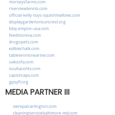
morseysfarms.com
riverviewtennis.com
official-kelly-toys-squishmallows.com
displaygardenonsuncrest.org
bbq-empire-usa.com
feedstoreva.com
drogopets.com
ediblechalk.com
tabletennisnearme.com
oaksofa.com
soultacohtx.com
capishcaps.com
gpsyfl.org
MEDIA PARTNER III
vwrepairarlington.com
cleaningservicebaltimore-md.com