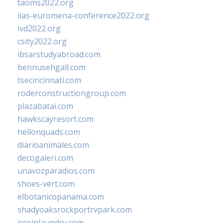
taoms2022.org
iias-euromena-conference2022.org
ivd2022.org
csity2022.org
ibsarstudyabroad.com
bennusehgall.com
tsecincinnati.com
roderconstructiongroup.com
plazabatai.com
hawkscayresort.com
hellonquads.com
diarioanimales.com
decogaleri.com
unavozparadios.com
shoes-vert.com
elbotanicopanama.com
shadyoaksrockportrvpark.com
jccoinlaundry.com