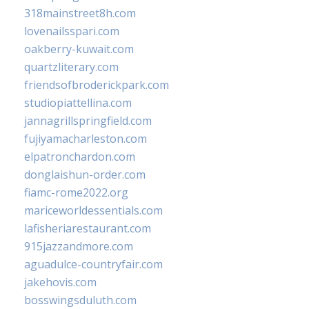
318mainstreet8h.com
lovenailsspari.com
oakberry-kuwait.com
quartzliterary.com
friendsofbroderickpark.com
studiopiattellina.com
jannagrillspringfield.com
fujiyamacharleston.com
elpatronchardon.com
donglaishun-order.com
fiamc-rome2022.org
mariceworldessentials.com
lafisheriarestaurant.com
915jazzandmore.com
aguadulce-countryfair.com
jakehovis.com
bosswingsduluth.com