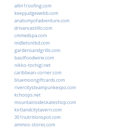
allin1roofing.com
keepjudgewebb.com
anatomyofadventure.com
drivancastillo.com
cmmedspa.com
midletontkd.com
gardensandgrills.com
basilfoodwine.com
nikko-tochigi.net
caribbean-corner.com
bluemoongiftcards.com
rivercitysteampunkexpo.com
kchoops.net
mountainsideskateshop.com
kirtlandcitytavern.com
301nutritionspot.com
ammos-stores.com