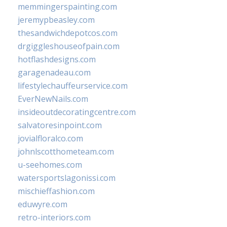
memmingerspainting.com
jeremypbeasley.com
thesandwichdepotcos.com
drgiggleshouseofpain.com
hotflashdesigns.com
garagenadeau.com
lifestylechauffeurservice.com
EverNewNails.com
insideoutdecoratingcentre.com
salvatoresinpoint.com
jovialfloralco.com
johnlscotthometeam.com
u-seehomes.com
watersportslagonissi.com
mischieffashion.com
eduwyre.com
retro-interiors.com