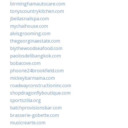
birminghamautocare.com
tonyscountrykitchen.com
jbellasnailspa.com
mychaihouse.com
alvisgrooming.com
thegeorginaestate.com
blythewoodseafood.com
paolosdelibangkok.com
bobacove.com
phoone24brookfield.com
mickeybarmama.com
roadwayconstructioninc.com
shopdragonflyboutique.com
sportszilla.org
batchprovisionsbar.com
brasserie-gobette.com
musicrearte.com