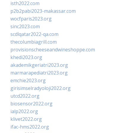
isth2022.com
p2b2pabi2023-makassar.com
wocfparis2023.org
sinc2023.com
scdlqatar2022-qa.com
thecolumbiagrill.com
provisionscheeseandwineshoppe.com
khedi2023.org
akademikgeriatri2023.org
marmarapediatri2023.org
emchie2023.org
girisimselradyoloji2022.org
utcd2022.org
biosensor2022.org
ialp2022.org
klivet2022.org
ifac-hms2022.org