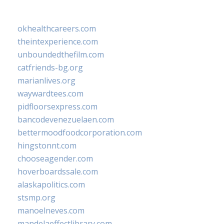
okhealthcareers.com
theintexperience.com
unboundedthefilm.com
catfriends-bg.org
marianlives.org
waywardtees.com
pidfloorsexpress.com
bancodevenezuelaen.com
bettermoodfoodcorporation.com
hingstonnt.com
chooseagender.com
hoverboardssale.com
alaskapolitics.com
stsmp.org
manoelneves.com
mandelaeffectlibrary.com