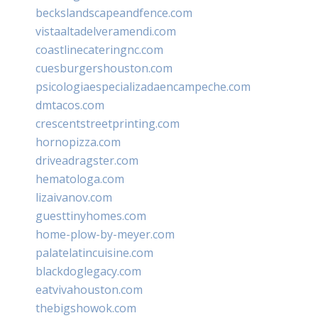
beckslandscapeandfence.com
vistaaltadelveramendi.com
coastlinecateringnc.com
cuesburgershouston.com
psicologiaespecializadaencampeche.com
dmtacos.com
crescentstreetprinting.com
hornopizza.com
driveadragster.com
hematologa.com
lizaivanov.com
guesttinyhomes.com
home-plow-by-meyer.com
palatelatincuisine.com
blackdoglegacy.com
eatvivahouston.com
thebigshowok.com