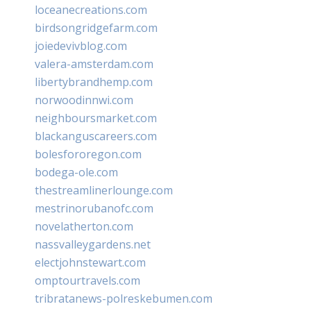
loceanecreations.com
birdsongridgefarm.com
joiedevivblog.com
valera-amsterdam.com
libertybrandhemp.com
norwoodinnwi.com
neighboursmarket.com
blackanguscareers.com
bolesfororegon.com
bodega-ole.com
thestreamlinerlounge.com
mestrinorubanofc.com
novelatherton.com
nassvalleygardens.net
electjohnstewart.com
omptourtravels.com
tribratanews-polreskebumen.com