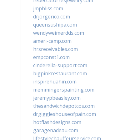
rebeccatorresjewelry.com
jmpbliss.com
drjorgerico.com
queensushipa.com
wendyweimerdds.com
ameri-camp.com
hrsreceivables.com
empconst1.com
cinderella-support.com
bigpinkrestaurant.com
inspirehuahin.com
memmingerspainting.com
jeremypbeasley.com
thesandwichdepotcos.com
drgiggleshouseofpain.com
hotflashdesigns.com
garagenadeau.com
lifestylechauffeurservice.com