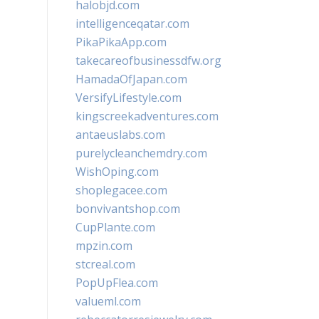
halobjd.com
intelligenceqatar.com
PikaPikaApp.com
takecareofbusinessdfw.org
HamadaOfJapan.com
VersifyLifestyle.com
kingscreekadventures.com
antaeuslabs.com
purelycleanchemdry.com
WishOping.com
shoplegacee.com
bonvivantshop.com
CupPlante.com
mpzin.com
stcreal.com
PopUpFlea.com
valueml.com