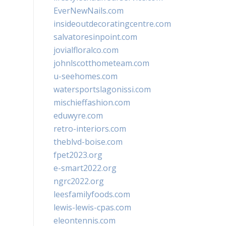
EverNewNails.com
insideoutdecoratingcentre.com
salvatoresinpoint.com
jovialfloralco.com
johnlscotthometeam.com
u-seehomes.com
watersportslagonissi.com
mischieffashion.com
eduwyre.com
retro-interiors.com
theblvd-boise.com
fpet2023.org
e-smart2022.org
ngrc2022.org
leesfamilyfoods.com
lewis-lewis-cpas.com
eleontennis.com