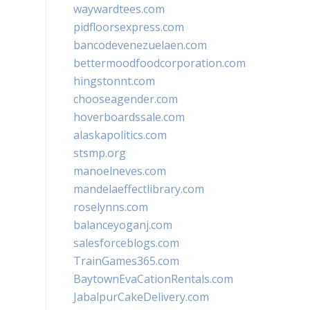
waywardtees.com
pidfloorsexpress.com
bancodevenezuelaen.com
bettermoodfoodcorporation.com
hingstonnt.com
chooseagender.com
hoverboardssale.com
alaskapolitics.com
stsmp.org
manoelneves.com
mandelaeffectlibrary.com
roselynns.com
balanceyoganj.com
salesforceblogs.com
TrainGames365.com
BaytownEvaCationRentals.com
JabalpurCakeDelivery.com