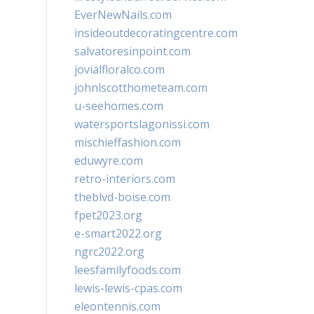
EverNewNails.com
insideoutdecoratingcentre.com
salvatoresinpoint.com
jovialfloralco.com
johnlscotthometeam.com
u-seehomes.com
watersportslagonissi.com
mischieffashion.com
eduwyre.com
retro-interiors.com
theblvd-boise.com
fpet2023.org
e-smart2022.org
ngrc2022.org
leesfamilyfoods.com
lewis-lewis-cpas.com
eleontennis.com