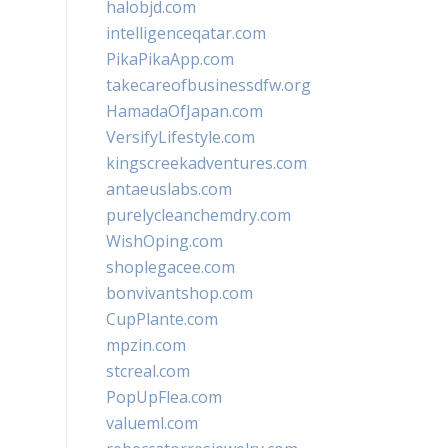
halobjd.com
intelligenceqatar.com
PikaPikaApp.com
takecareofbusinessdfw.org
HamadaOfJapan.com
VersifyLifestyle.com
kingscreekadventures.com
antaeuslabs.com
purelycleanchemdry.com
WishOping.com
shoplegacee.com
bonvivantshop.com
CupPlante.com
mpzin.com
stcreal.com
PopUpFlea.com
valueml.com