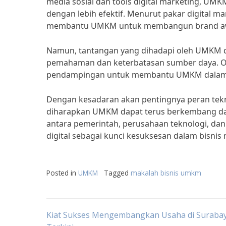
media sosial dan tools digital marketing, 
dengan lebih efektif. Menurut pakar digital ma
membantu UMKM untuk membangun brand awar
Namun, tantangan yang dihadapi oleh UMKM d
pemahaman dan keterbatasan sumber daya. Ole
pendampingan untuk membantu UMKM dalam me
Dengan kesadaran akan pentingnya peran tekn
diharapkan UMKM dapat terus berkembang dan 
antara pemerintah, perusahaan teknologi, d
digital sebagai kunci kesuksesan dalam bisnis
Posted in
UMKM
Tagged
makalah bisnis umkm
Post
Kiat Sukses Mengembangkan Usaha di Surabaya