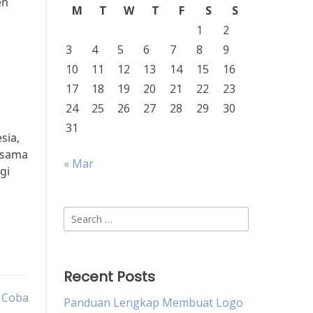
en
M
T
W
T
F
S
S
1
2
3
4
5
6
7
8
9
10
11
12
13
14
15
16
17
18
19
20
21
22
23
24
25
26
27
28
29
30
31
sia,
asama
« Mar
gi
Search
for:
Recent Posts
a Coba
Panduan Lengkap Membuat Logo