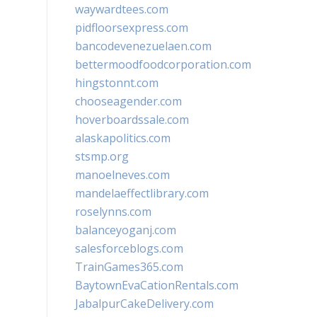
waywardtees.com
pidfloorsexpress.com
bancodevenezuelaen.com
bettermoodfoodcorporation.com
hingstonnt.com
chooseagender.com
hoverboardssale.com
alaskapolitics.com
stsmp.org
manoelneves.com
mandelaeffectlibrary.com
roselynns.com
balanceyoganj.com
salesforceblogs.com
TrainGames365.com
BaytownEvaCationRentals.com
JabalpurCakeDelivery.com