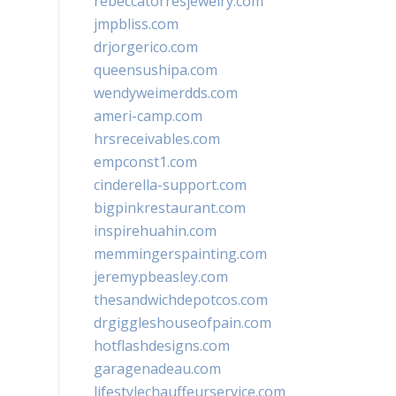
rebeccatorresjewelry.com
jmpbliss.com
drjorgerico.com
queensushipa.com
wendyweimerdds.com
ameri-camp.com
hrsreceivables.com
empconst1.com
cinderella-support.com
bigpinkrestaurant.com
inspirehuahin.com
memmingerspainting.com
jeremypbeasley.com
thesandwichdepotcos.com
drgiggleshouseofpain.com
hotflashdesigns.com
garagenadeau.com
lifestylechauffeurservice.com