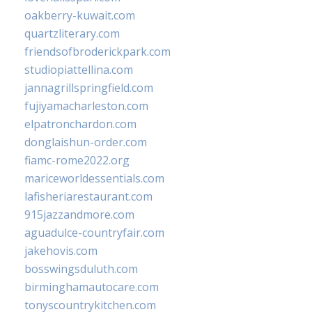
oakberry-kuwait.com
quartzliterary.com
friendsofbroderickpark.com
studiopiattellina.com
jannagrillspringfield.com
fujiyamacharleston.com
elpatronchardon.com
donglaishun-order.com
fiamc-rome2022.org
mariceworldessentials.com
lafisheriarestaurant.com
915jazzandmore.com
aguadulce-countryfair.com
jakehovis.com
bosswingsduluth.com
birminghamautocare.com
tonyscountrykitchen.com