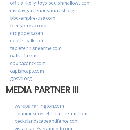
official-kelly-toys-squishmallows.com
displaygardenonsuncrest.org
bbq-empire-usa.com
feedstoreva.com
drogopets.com
ediblechalk.com
tabletennisnearme.com
oaksofa.com
soultacohtx.com
capishcaps.com
gpsyfl.org
MEDIA PARTNER III
vwrepairarlington.com
cleaningservicebaltimore-md.com
beckslandscapeandfence.com
vistaaltadelveramendi.com