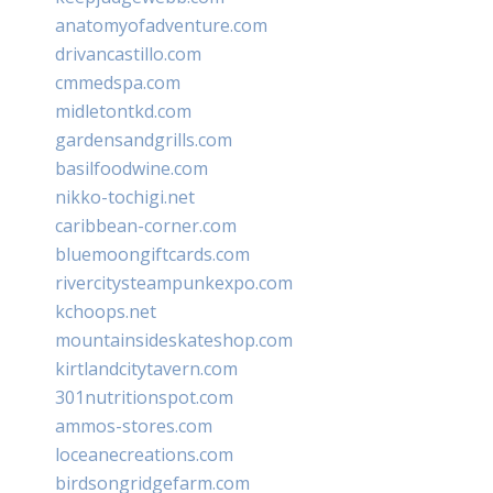
anatomyofadventure.com
drivancastillo.com
cmmedspa.com
midletontkd.com
gardensandgrills.com
basilfoodwine.com
nikko-tochigi.net
caribbean-corner.com
bluemoongiftcards.com
rivercitysteampunkexpo.com
kchoops.net
mountainsideskateshop.com
kirtlandcitytavern.com
301nutritionspot.com
ammos-stores.com
loceanecreations.com
birdsongridgefarm.com