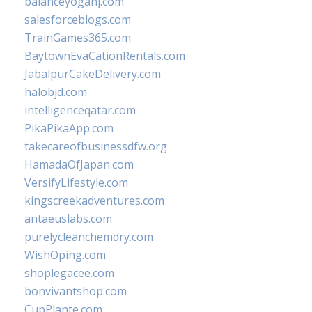
balanceyoganj.com
salesforceblogs.com
TrainGames365.com
BaytownEvaCationRentals.com
JabalpurCakeDelivery.com
halobjd.com
intelligenceqatar.com
PikaPikaApp.com
takecareofbusinessdfw.org
HamadaOfJapan.com
VersifyLifestyle.com
kingscreekadventures.com
antaeuslabs.com
purelycleanchemdry.com
WishOping.com
shoplegacee.com
bonvivantshop.com
CupPlante.com