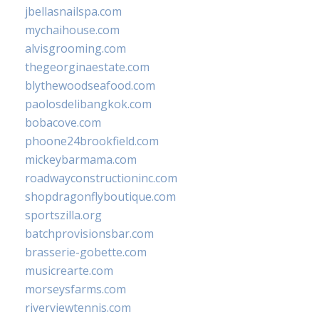
jbellasnailspa.com
mychaihouse.com
alvisgrooming.com
thegeorginaestate.com
blythewoodseafood.com
paolosdelibangkok.com
bobacove.com
phoone24brookfield.com
mickeybarmama.com
roadwayconstructioninc.com
shopdragonflyboutique.com
sportszilla.org
batchprovisionsbar.com
brasserie-gobette.com
musicrearte.com
morseysfarms.com
riverviewtennis.com