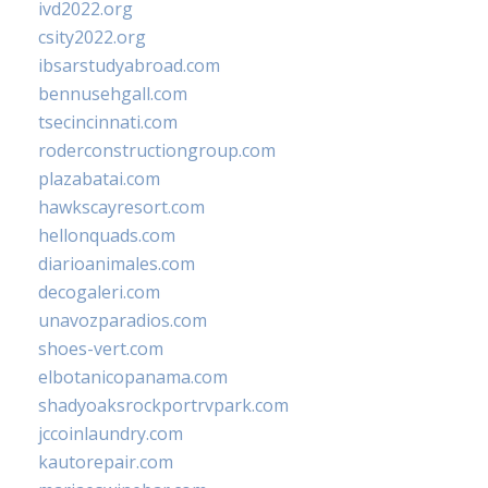
ivd2022.org
csity2022.org
ibsarstudyabroad.com
bennusehgall.com
tsecincinnati.com
roderconstructiongroup.com
plazabatai.com
hawkscayresort.com
hellonquads.com
diarioanimales.com
decogaleri.com
unavozparadios.com
shoes-vert.com
elbotanicopanama.com
shadyoaksrockportrvpark.com
jccoinlaundry.com
kautorepair.com