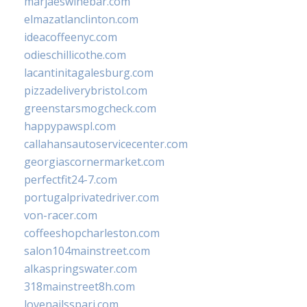
marjaeswinebar.com
elmazatlanclinton.com
ideacoffeenyc.com
odieschillicothe.com
lacantinitagalesburg.com
pizzadeliverybristol.com
greenstarsmogcheck.com
happypawspl.com
callahansautoservicecenter.com
georgiascornermarket.com
perfectfit24-7.com
portugalprivatedriver.com
von-racer.com
coffeeshopcharleston.com
salon104mainstreet.com
alkaspringswater.com
318mainstreet8h.com
lovenailsspari.com