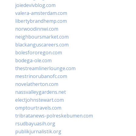
joiedevivblog.com
valera-amsterdam.com
libertybrandhemp.com
norwoodinnwi.com
neighboursmarket.com
blackanguscareers.com
bolesfororegon.com
bodega-ole.com
thestreamlinerlounge.com
mestrinorubanofc.com
novelatherton.com
nassvalleygardens.net
electjohnstewart.com
omptourtravels.com
tribratanews-polreskebumen.com
rsudbayuasih.org
publikjurnalistik.org