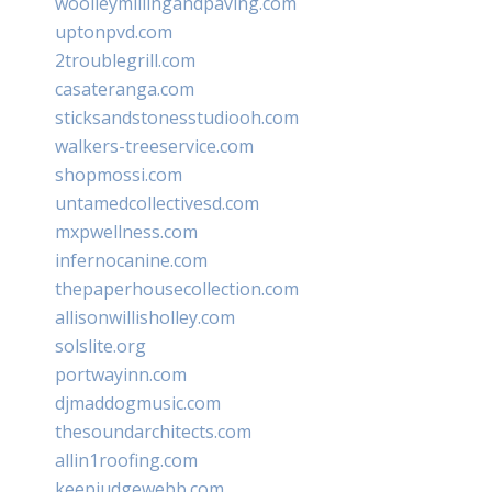
woolleymillingandpaving.com
uptonpvd.com
2troublegrill.com
casateranga.com
sticksandstonesstudiooh.com
walkers-treeservice.com
shopmossi.com
untamedcollectivesd.com
mxpwellness.com
infernocanine.com
thepaperhousecollection.com
allisonwillisholley.com
solslite.org
portwayinn.com
djmaddogmusic.com
thesoundarchitects.com
allin1roofing.com
keepjudgewebb.com