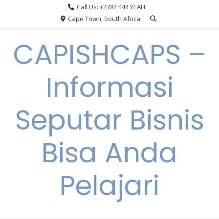
Skip
Call Us: +2782 444 YEAH
to
Cape Town, South Africa
content
CAPISHCAPS –
Informasi
Seputar Bisnis
Bisa Anda
Pelajari