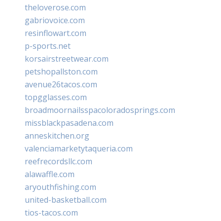
theloverose.com
gabriovoice.com
resinflowart.com
p-sports.net
korsairstreetwear.com
petshopallston.com
avenue26tacos.com
topgglasses.com
broadmoornailsspacoloradosprings.com
missblackpasadena.com
anneskitchen.org
valenciamarketytaqueria.com
reefrecordsllc.com
alawaffle.com
aryouthfishing.com
united-basketball.com
tios-tacos.com