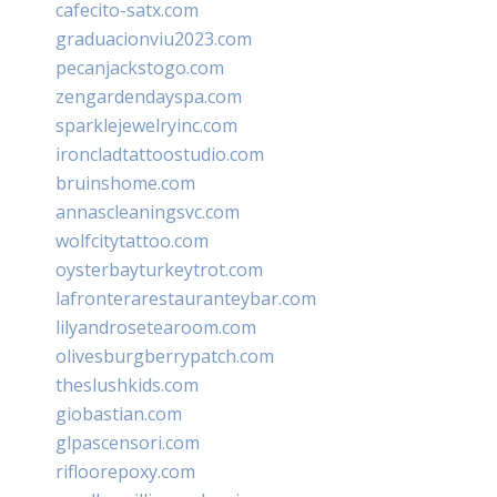
cafecito-satx.com
graduacionviu2023.com
pecanjackstogo.com
zengardendayspa.com
sparklejewelryinc.com
ironcladtattoostudio.com
bruinshome.com
annascleaningsvc.com
wolfcitytattoo.com
oysterbayturkeytrot.com
lafronterarestauranteybar.com
lilyandrosetearoom.com
olivesburgberrypatch.com
theslushkids.com
giobastian.com
glpascensori.com
rifloorepoxy.com