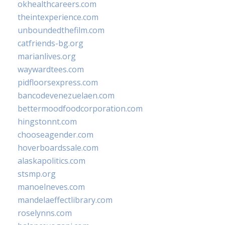
okhealthcareers.com
theintexperience.com
unboundedthefilm.com
catfriends-bg.org
marianlives.org
waywardtees.com
pidfloorsexpress.com
bancodevenezuelaen.com
bettermoodfoodcorporation.com
hingstonnt.com
chooseagender.com
hoverboardssale.com
alaskapolitics.com
stsmp.org
manoelneves.com
mandelaeffectlibrary.com
roselynns.com