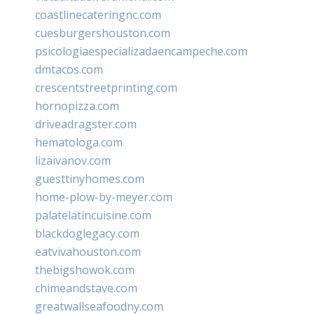
coastlinecateringnc.com
cuesburgershouston.com
psicologiaespecializadaencampeche.com
dmtacos.com
crescentstreetprinting.com
hornopizza.com
driveadragster.com
hematologa.com
lizaivanov.com
guesttinyhomes.com
home-plow-by-meyer.com
palatelatincuisine.com
blackdoglegacy.com
eatvivahouston.com
thebigshowok.com
chimeandstave.com
greatwallseafoodny.com