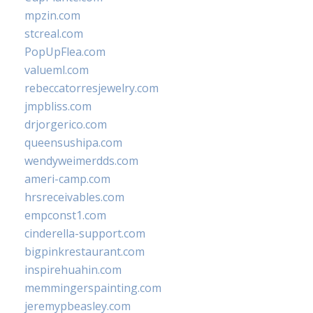
mpzin.com
stcreal.com
PopUpFlea.com
valueml.com
rebeccatorresjewelry.com
jmpbliss.com
drjorgerico.com
queensushipa.com
wendyweimerdds.com
ameri-camp.com
hrsreceivables.com
empconst1.com
cinderella-support.com
bigpinkrestaurant.com
inspirehuahin.com
memmingerspainting.com
jeremypbeasley.com