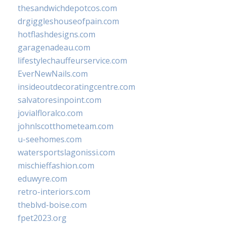
thesandwichdepotcos.com
drgiggleshouseofpain.com
hotflashdesigns.com
garagenadeau.com
lifestylechauffeurservice.com
EverNewNails.com
insideoutdecoratingcentre.com
salvatoresinpoint.com
jovialfloralco.com
johnlscotthometeam.com
u-seehomes.com
watersportslagonissi.com
mischieffashion.com
eduwyre.com
retro-interiors.com
theblvd-boise.com
fpet2023.org