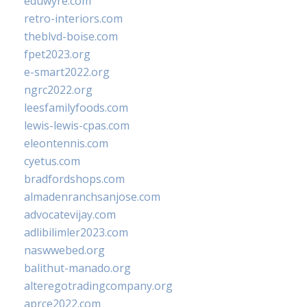
eduwyre.com
retro-interiors.com
theblvd-boise.com
fpet2023.org
e-smart2022.org
ngrc2022.org
leesfamilyfoods.com
lewis-lewis-cpas.com
eleontennis.com
cyetus.com
bradfordshops.com
almadenranchsanjose.com
advocatevijay.com
adlibilimler2023.com
naswwebed.org
balithut-manado.org
alteregotradingcompany.org
aprce2022.com