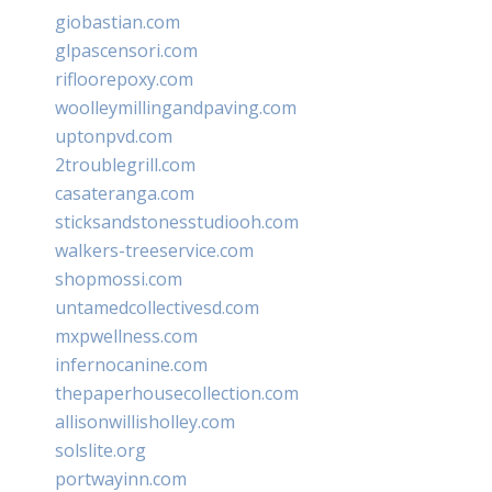
giobastian.com
glpascensori.com
rifloorepoxy.com
woolleymillingandpaving.com
uptonpvd.com
2troublegrill.com
casateranga.com
sticksandstonesstudiooh.com
walkers-treeservice.com
shopmossi.com
untamedcollectivesd.com
mxpwellness.com
infernocanine.com
thepaperhousecollection.com
allisonwillisholley.com
solslite.org
portwayinn.com