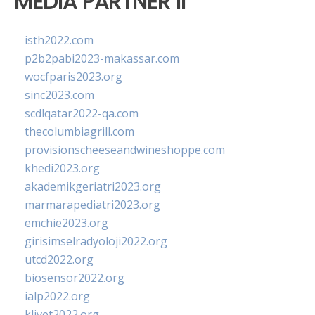
MEDIA PARTNER II
isth2022.com
p2b2pabi2023-makassar.com
wocfparis2023.org
sinc2023.com
scdlqatar2022-qa.com
thecolumbiagrill.com
provisionscheeseandwineshoppe.com
khedi2023.org
akademikgeriatri2023.org
marmarapediatri2023.org
emchie2023.org
girisimselradyoloji2022.org
utcd2022.org
biosensor2022.org
ialp2022.org
klivet2022.org