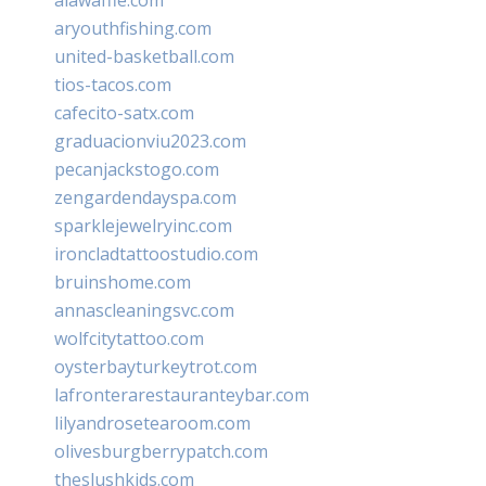
aryouthfishing.com
united-basketball.com
tios-tacos.com
cafecito-satx.com
graduacionviu2023.com
pecanjackstogo.com
zengardendayspa.com
sparklejewelryinc.com
ironcladtattoostudio.com
bruinshome.com
annascleaningsvc.com
wolfcitytattoo.com
oysterbayturkeytrot.com
lafronterarestauranteybar.com
lilyandrosetearoom.com
olivesburgberrypatch.com
theslushkids.com