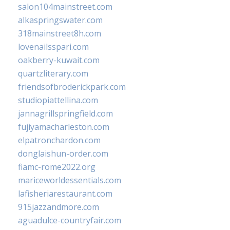
salon104mainstreet.com
alkaspringswater.com
318mainstreet8h.com
lovenailsspari.com
oakberry-kuwait.com
quartzliterary.com
friendsofbroderickpark.com
studiopiattellina.com
jannagrillspringfield.com
fujiyamacharleston.com
elpatronchardon.com
donglaishun-order.com
fiamc-rome2022.org
mariceworldessentials.com
lafisheriarestaurant.com
915jazzandmore.com
aguadulce-countryfair.com