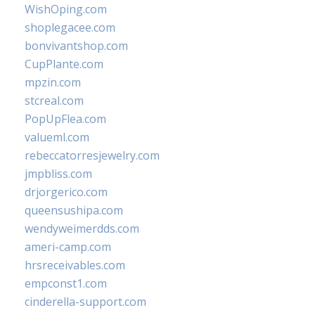
WishOping.com
shoplegacee.com
bonvivantshop.com
CupPlante.com
mpzin.com
stcreal.com
PopUpFlea.com
valueml.com
rebeccatorresjewelry.com
jmpbliss.com
drjorgerico.com
queensushipa.com
wendyweimerdds.com
ameri-camp.com
hrsreceivables.com
empconst1.com
cinderella-support.com