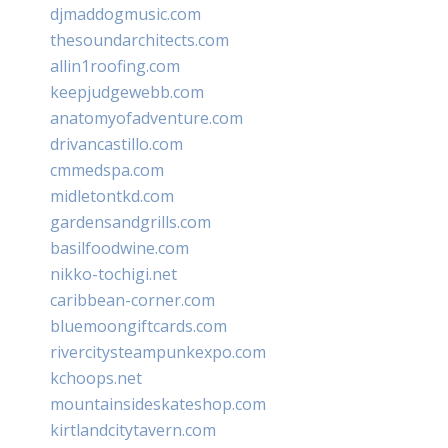
djmaddogmusic.com
thesoundarchitects.com
allin1roofing.com
keepjudgewebb.com
anatomyofadventure.com
drivancastillo.com
cmmedspa.com
midletontkd.com
gardensandgrills.com
basilfoodwine.com
nikko-tochigi.net
caribbean-corner.com
bluemoongiftcards.com
rivercitysteampunkexpo.com
kchoops.net
mountainsideskateshop.com
kirtlandcitytavern.com