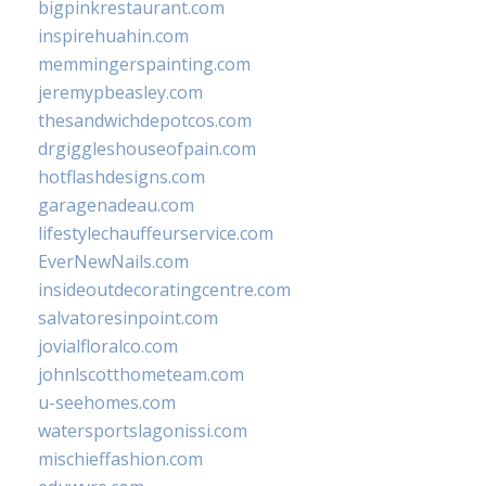
bigpinkrestaurant.com
inspirehuahin.com
memmingerspainting.com
jeremypbeasley.com
thesandwichdepotcos.com
drgiggleshouseofpain.com
hotflashdesigns.com
garagenadeau.com
lifestylechauffeurservice.com
EverNewNails.com
insideoutdecoratingcentre.com
salvatoresinpoint.com
jovialfloralco.com
johnlscotthometeam.com
u-seehomes.com
watersportslagonissi.com
mischieffashion.com