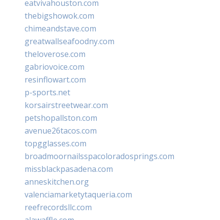
eatvivahouston.com
thebigshowok.com
chimeandstave.com
greatwallseafoodny.com
theloverose.com
gabriovoice.com
resinflowart.com
p-sports.net
korsairstreetwear.com
petshopallston.com
avenue26tacos.com
topgglasses.com
broadmoornailsspacoloradosprings.com
missblackpasadena.com
anneskitchen.org
valenciamarketytaqueria.com
reefrecordsllc.com
alawaffle.com