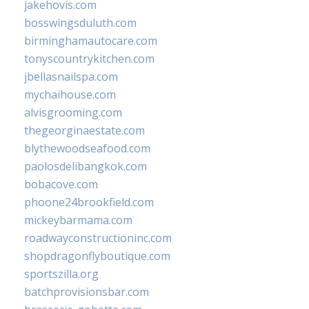
jakehovis.com
bosswingsduluth.com
birminghamautocare.com
tonyscountrykitchen.com
jbellasnailspa.com
mychaihouse.com
alvisgrooming.com
thegeorginaestate.com
blythewoodseafood.com
paolosdelibangkok.com
bobacove.com
phoone24brookfield.com
mickeybarmama.com
roadwayconstructioninc.com
shopdragonflyboutique.com
sportszilla.org
batchprovisionsbar.com