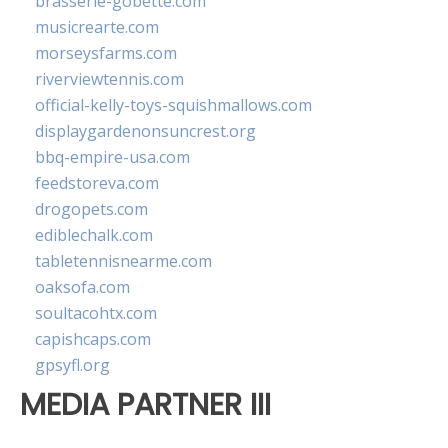
brasserie-gobette.com
musicrearte.com
morseysfarms.com
riverviewtennis.com
official-kelly-toys-squishmallows.com
displaygardenonsuncrest.org
bbq-empire-usa.com
feedstoreva.com
drogopets.com
ediblechalk.com
tabletennisnearme.com
oaksofa.com
soultacohtx.com
capishcaps.com
gpsyfl.org
MEDIA PARTNER III