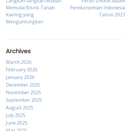
Post
Langkah-langkah Mudah
Peran UMKM dalam
Memulai Bisnis Tanah
Perekonomian Indonesia
Kavling yang
Tahun 2023
navigation
Menguntungkan
Archives
March 2026
February 2026
January 2026
December 2025
November 2025
September 2025
August 2025
July 2025
June 2025
May 2025