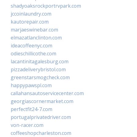
shadyoaksrockportrvpark.com
jccoinlaundry.com
kautorepair.com
marjaeswinebar.com
elmazatlanclinton.com
ideacoffeenyc.com
odieschillicothe.com
lacantinitagalesburg.com
pizzadeliverybristol.com
greenstarsmogcheck.com
happypawspl.com
callahansautoservicecenter.com
georgiascornermarket.com
perfectfit24-7.com
portugalprivatedriver.com
von-racer.com
coffeeshopcharleston.com