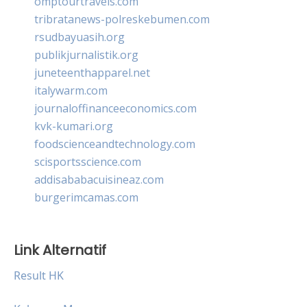
omptourtravels.com
tribratanews-polreskebumen.com
rsudbayuasih.org
publikjurnalistik.org
juneteenthapparel.net
italywarm.com
journaloffinanceeconomics.com
kvk-kumari.org
foodscienceandtechnology.com
scisportsscience.com
addisababacuisineaz.com
burgerimcamas.com
Link Alternatif
Result HK