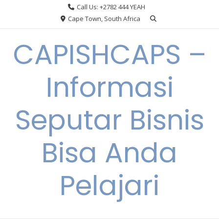
Skip
Call Us: +2782 444 YEAH
to
Cape Town, South Africa
content
CAPISHCAPS –
Informasi
Seputar Bisnis
Bisa Anda
Pelajari