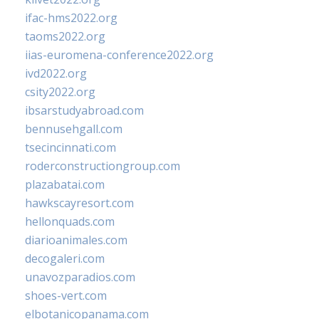
ifac-hms2022.org
taoms2022.org
iias-euromena-conference2022.org
ivd2022.org
csity2022.org
ibsarstudyabroad.com
bennusehgall.com
tsecincinnati.com
roderconstructiongroup.com
plazabatai.com
hawkscayresort.com
hellonquads.com
diarioanimales.com
decogaleri.com
unavozparadios.com
shoes-vert.com
elbotanicopanama.com