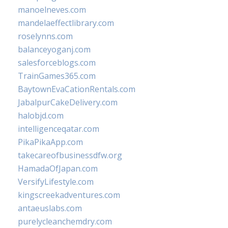
manoelneves.com
mandelaeffectlibrary.com
roselynns.com
balanceyoganj.com
salesforceblogs.com
TrainGames365.com
BaytownEvaCationRentals.com
JabalpurCakeDelivery.com
halobjd.com
intelligenceqatar.com
PikaPikaApp.com
takecareofbusinessdfw.org
HamadaOfJapan.com
VersifyLifestyle.com
kingscreekadventures.com
antaeuslabs.com
purelycleanchemdry.com