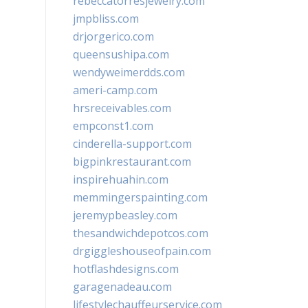
rebeccatorresjewelry.com
jmpbliss.com
drjorgerico.com
queensushipa.com
wendyweimerdds.com
ameri-camp.com
hrsreceivables.com
empconst1.com
cinderella-support.com
bigpinkrestaurant.com
inspirehuahin.com
memmingerspainting.com
jeremypbeasley.com
thesandwichdepotcos.com
drgiggleshouseofpain.com
hotflashdesigns.com
garagenadeau.com
lifestylechauffeurservice.com