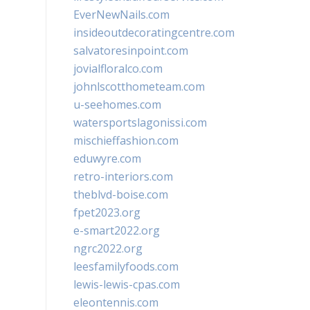
EverNewNails.com
insideoutdecoratingcentre.com
salvatoresinpoint.com
jovialfloralco.com
johnlscotthometeam.com
u-seehomes.com
watersportslagonissi.com
mischieffashion.com
eduwyre.com
retro-interiors.com
theblvd-boise.com
fpet2023.org
e-smart2022.org
ngrc2022.org
leesfamilyfoods.com
lewis-lewis-cpas.com
eleontennis.com