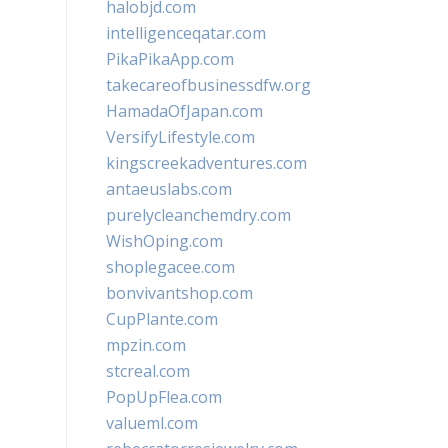
halobjd.com
intelligenceqatar.com
PikaPikaApp.com
takecareofbusinessdfw.org
HamadaOfJapan.com
VersifyLifestyle.com
kingscreekadventures.com
antaeuslabs.com
purelycleanchemdry.com
WishOping.com
shoplegacee.com
bonvivantshop.com
CupPlante.com
mpzin.com
stcreal.com
PopUpFlea.com
valueml.com