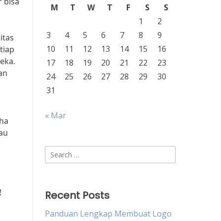
r bisa
M
T
W
T
F
S
S
1
2
3
4
5
6
7
8
9
itas
10
11
12
13
14
15
16
tiap
eka.
17
18
19
20
21
22
23
an
24
25
26
27
28
29
30
31
« Mar
aha
mau
Search
for:
!
Recent Posts
Panduan Lengkap Membuat Logo