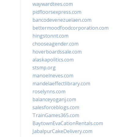
waywardtees.com
pidfloorsexpress.com
bancodevenezuelaen.com
bettermoodfoodcorporation.com
hingstonnt.com
chooseagender.com
hoverboardssale.com
alaskapolitics.com
stsmp.org
manoelneves.com
mandelaeffectlibrary.com
roselynns.com
balanceyoganj.com
salesforceblogs.com
TrainGames365.com
BaytownEvaCationRentals.com
JabalpurCakeDelivery.com