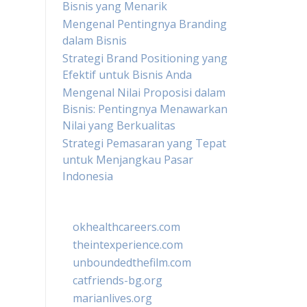
Bisnis yang Menarik
Mengenal Pentingnya Branding
dalam Bisnis
Strategi Brand Positioning yang
Efektif untuk Bisnis Anda
Mengenal Nilai Proposisi dalam
Bisnis: Pentingnya Menawarkan
Nilai yang Berkualitas
Strategi Pemasaran yang Tepat
untuk Menjangkau Pasar
Indonesia
okhealthcareers.com
theintexperience.com
unboundedthefilm.com
catfriends-bg.org
marianlives.org