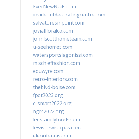
EverNewNails.com
insideoutdecoratingcentre.com
salvatoresinpoint.com
jovialfloralco.com
johnlscotthometeam.com
u-seehomes.com
watersportslagonissi.com
mischieffashion.com
eduwyre.com
retro-interiors.com
theblvd-boise.com
fpet2023.org
e-smart2022.org
ngrc2022.org
leesfamilyfoods.com
lewis-lewis-cpas.com
eleontennis.com