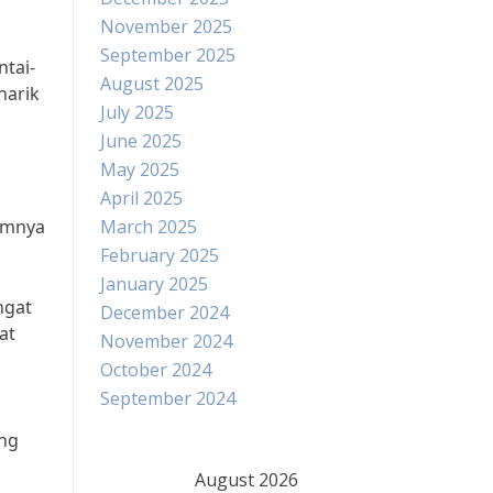
November 2025
September 2025
tai-
August 2025
narik
July 2025
June 2025
May 2025
April 2025
lamnya
March 2025
February 2025
January 2025
ngat
December 2024
at
November 2024
October 2024
September 2024
ang
August 2026