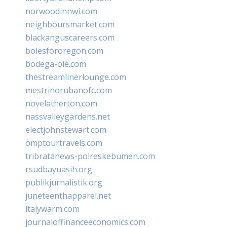
norwoodinnwi.com
neighboursmarket.com
blackanguscareers.com
bolesfororegon.com
bodega-ole.com
thestreamlinerlounge.com
mestrinorubanofc.com
novelatherton.com
nassvalleygardens.net
electjohnstewart.com
omptourtravels.com
tribratanews-polreskebumen.com
rsudbayuasih.org
publikjurnalistik.org
juneteenthapparel.net
italywarm.com
journaloffinanceeconomics.com