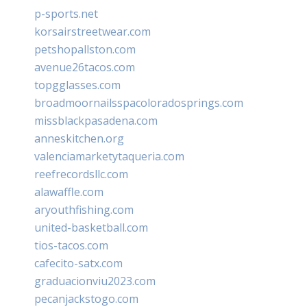
p-sports.net
korsairstreetwear.com
petshopallston.com
avenue26tacos.com
topgglasses.com
broadmoornailsspacoloradosprings.com
missblackpasadena.com
anneskitchen.org
valenciamarketytaqueria.com
reefrecordsllc.com
alawaffle.com
aryouthfishing.com
united-basketball.com
tios-tacos.com
cafecito-satx.com
graduacionviu2023.com
pecanjackstogo.com