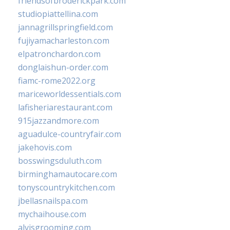
friendsofbroderickpark.com
studiopiattellina.com
jannagrillspringfield.com
fujiyamacharleston.com
elpatronchardon.com
donglaishun-order.com
fiamc-rome2022.org
mariceworldessentials.com
lafisheriarestaurant.com
915jazzandmore.com
aguadulce-countryfair.com
jakehovis.com
bosswingsduluth.com
birminghamautocare.com
tonyscountrykitchen.com
jbellasnailspa.com
mychaihouse.com
alvisgrooming.com