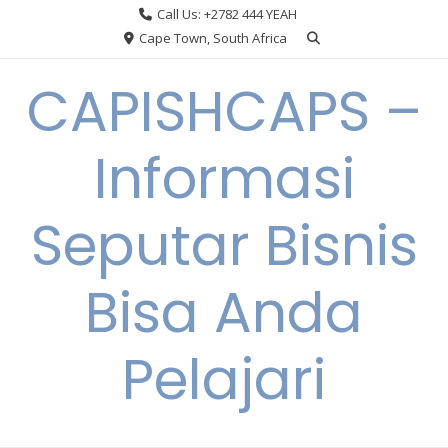
Skip
Call Us: +2782 444 YEAH
to
Cape Town, South Africa
content
CAPISHCAPS –
Informasi
Seputar Bisnis
Bisa Anda
Pelajari