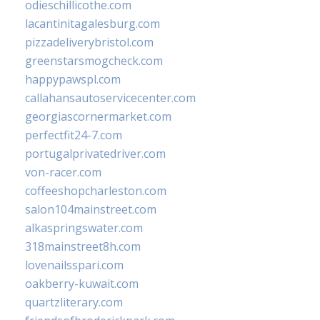
odieschillicothe.com
lacantinitagalesburg.com
pizzadeliverybristol.com
greenstarsmogcheck.com
happypawspl.com
callahansautoservicecenter.com
georgiascornermarket.com
perfectfit24-7.com
portugalprivatedriver.com
von-racer.com
coffeeshopcharleston.com
salon104mainstreet.com
alkaspringswater.com
318mainstreet8h.com
lovenailsspari.com
oakberry-kuwait.com
quartzliterary.com