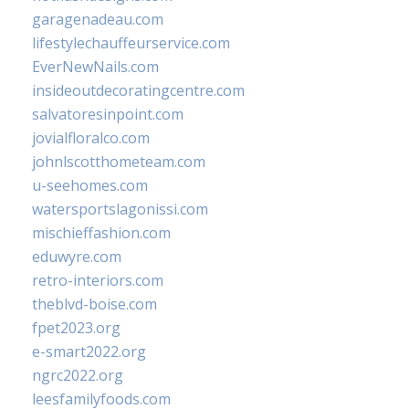
garagenadeau.com
lifestylechauffeurservice.com
EverNewNails.com
insideoutdecoratingcentre.com
salvatoresinpoint.com
jovialfloralco.com
johnlscotthometeam.com
u-seehomes.com
watersportslagonissi.com
mischieffashion.com
eduwyre.com
retro-interiors.com
theblvd-boise.com
fpet2023.org
e-smart2022.org
ngrc2022.org
leesfamilyfoods.com