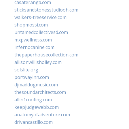
casateranga.com
sticksandstonesstudiooh.com
walkers-treeservice.com
shopmossi.com
untamedcollectivesd.com
mxpwellness.com
infernocanine.com
thepaperhousecollection.com
allisonwillisholley.com
solslite.org
portwayinn.com
djmaddogmusic.com
thesoundarchitects.com
allin1roofing.com
keepjudgewebb.com
anatomyofadventure.com
drivancastillo.com