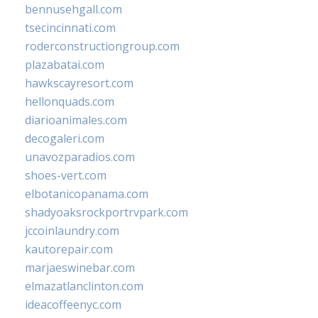
bennusehgall.com
tsecincinnati.com
roderconstructiongroup.com
plazabatai.com
hawkscayresort.com
hellonquads.com
diarioanimales.com
decogaleri.com
unavozparadios.com
shoes-vert.com
elbotanicopanama.com
shadyoaksrockportrvpark.com
jccoinlaundry.com
kautorepair.com
marjaeswinebar.com
elmazatlanclinton.com
ideacoffeenyc.com