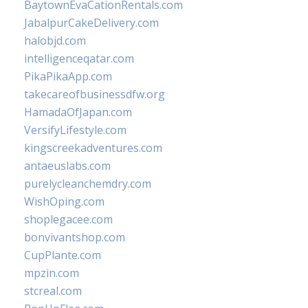
BaytownEvaCationRentals.com
JabalpurCakeDelivery.com
halobjd.com
intelligenceqatar.com
PikaPikaApp.com
takecareofbusinessdfw.org
HamadaOfJapan.com
VersifyLifestyle.com
kingscreekadventures.com
antaeuslabs.com
purelycleanchemdry.com
WishOping.com
shoplegacee.com
bonvivantshop.com
CupPlante.com
mpzin.com
stcreal.com