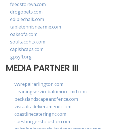
feedstoreva.com
drogopets.com
ediblechalk.com
tabletennisnearme.com
oaksofa.com
soultacohtx.com
capishcaps.com
gpsyfl.org
MEDIA PARTNER III
vwrepairarlington.com
cleaningservicebaltimore-md.com
beckslandscapeandfence.com
vistaaltadelveramendi.com
coastlinecateringnc.com
cuesburgershouston.com
psicologiaespecializadaencampeche.com