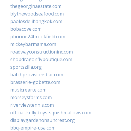
thegeorginaestate.com
blythewoodseafood.com
paolosdelibangkok.com
bobacove.com
phoone24brookfield.com
mickeybarmama.com
roadwayconstructioninc.com
shopdragonflyboutique.com
sportszilla.org
batchprovisionsbar.com
brasserie-gobette.com
musicrearte.com
morseysfarms.com
riverviewtennis.com
official-kelly-toys-squishmallows.com
displaygardenonsuncrest.org
bbq-empire-usa.com