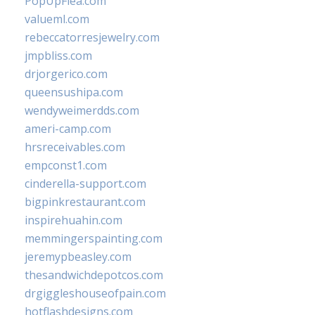
PopUpFlea.com
valueml.com
rebeccatorresjewelry.com
jmpbliss.com
drjorgerico.com
queensushipa.com
wendyweimerdds.com
ameri-camp.com
hrsreceivables.com
empconst1.com
cinderella-support.com
bigpinkrestaurant.com
inspirehuahin.com
memmingerspainting.com
jeremypbeasley.com
thesandwichdepotcos.com
drgiggleshouseofpain.com
hotflashdesigns.com