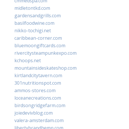
cmmedspa.com
midletontkd.com
gardensandgrills.com
basilfoodwine.com
nikko-tochigi.net
caribbean-corner.com
bluemoongiftcards.com
rivercitysteampunkexpo.com
kchoops.net
mountainsideskateshop.com
kirtlandcitytavern.com
301nutritionspot.com
ammos-stores.com
loceanecreations.com
birdsongridgefarm.com
joiedevivblog.com
valera-amsterdam.com
libertybrandhemp.com