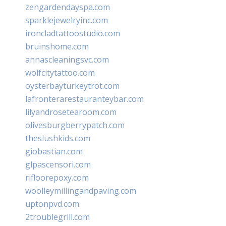
zengardendayspa.com
sparklejewelryinc.com
ironcladtattoostudio.com
bruinshome.com
annascleaningsvc.com
wolfcitytattoo.com
oysterbayturkeytrot.com
lafronterarestauranteybar.com
lilyandrosetearoom.com
olivesburgberrypatch.com
theslushkids.com
giobastian.com
glpascensori.com
rifloorepoxy.com
woolleymillingandpaving.com
uptonpvd.com
2troublegrill.com