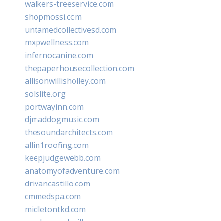
walkers-treeservice.com
shopmossi.com
untamedcollectivesd.com
mxpwellness.com
infernocanine.com
thepaperhousecollection.com
allisonwillisholley.com
solslite.org
portwayinn.com
djmaddogmusic.com
thesoundarchitects.com
allin1roofing.com
keepjudgewebb.com
anatomyofadventure.com
drivancastillo.com
cmmedspa.com
midletontkd.com