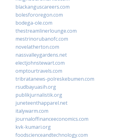
blackanguscareers.com
bolesfororegon.com
bodega-ole.com
thestreamlinerlounge.com
mestrinorubanofc.com
novelatherton.com
nassvalleygardens.net
electjohnstewart.com
omptourtravels.com
tribratanews-polreskebumen.com
rsudbayuasih.org
publikjurnalistik.org
juneteenthapparel.net
italywarm.com
journaloffinanceeconomics.com
kvk-kumari.org
foodscienceandtechnology.com