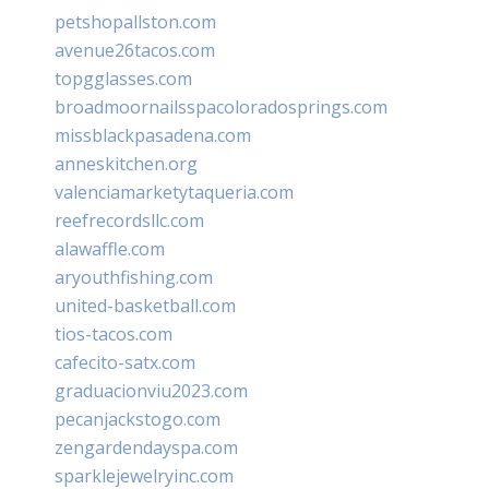
petshopallston.com
avenue26tacos.com
topgglasses.com
broadmoornailsspacoloradosprings.com
missblackpasadena.com
anneskitchen.org
valenciamarketytaqueria.com
reefrecordsllc.com
alawaffle.com
aryouthfishing.com
united-basketball.com
tios-tacos.com
cafecito-satx.com
graduacionviu2023.com
pecanjackstogo.com
zengardendayspa.com
sparklejewelryinc.com