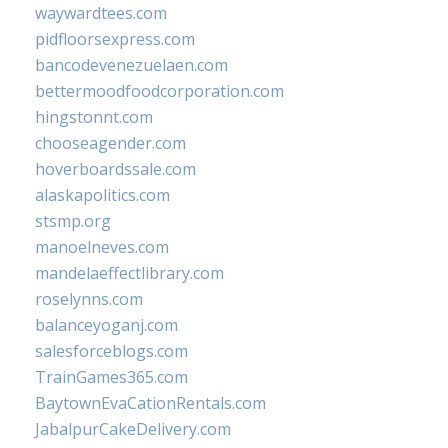
waywardtees.com
pidfloorsexpress.com
bancodevenezuelaen.com
bettermoodfoodcorporation.com
hingstonnt.com
chooseagender.com
hoverboardssale.com
alaskapolitics.com
stsmp.org
manoelneves.com
mandelaeffectlibrary.com
roselynns.com
balanceyoganj.com
salesforceblogs.com
TrainGames365.com
BaytownEvaCationRentals.com
JabalpurCakeDelivery.com