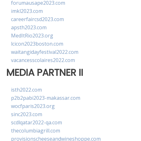
forumausape2023.com
imkl2023.com
careerfaircsd2023.com
apsth2023.com
MedItRio2023.org
lcicon2023boston.com
waitangidayfestival2022.com
vacancesscolaires2022.com
MEDIA PARTNER II
isth2022.com
p2b2pabi2023-makassar.com
wocfparis2023.org
sinc2023.com
scdlqatar2022-qa.com
thecolumbiagrill.com
provisionscheeseandwineshoppe.com