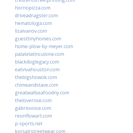
hornopizza.com
driveadragster.com
hematologa.com
lizaivanov.com
guesttinyhomes.com
home-plow-by-meyer.com
palatelatincuisine.com
blackdoglegacy.com
eatvivahouston.com
thebigshowok.com
chimeandstave.com
greatwallseafoodny.com
theloverose.com
gabriovoice.com
resinflowart.com
p-sports.net
korsairstreetwear.com