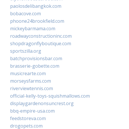
paolosdelibangkok.com
bobacove.com
phoone24brookfield.com
mickeybarmama.com
roadwayconstructioninc.com
shopdragonflyboutique.com
sportszilla.org
batchprovisionsbar.com
brasserie-gobette.com
musicrearte.com
morseysfarms.com
riverviewtennis.com
official-kelly-toys-squishmallows.com
displaygardenonsuncrest.org
bbq-empire-usa.com
feedstoreva.com
drogopets.com