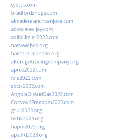
cyetus.com
bradfordshops.com
almadenranchsanjose.com
advocatevijay.com
adlibilimler2023.com
naswwebed.org
balithut-manado.org
alteregotradingcompany.org
aprce2022.com
ibie2022.com
sbcc-2022.com
AngolaOilAndGas2022.com
Convoy4Freedom2022.com
grur2023.org
hkhk2023.org
napm2023.org
apsdfd2023.org