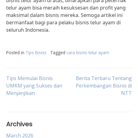
bisnis telur ayam di atas, diharapkan para peternak
telur ayam bisa meraih kesuksesan dan profit yang
maksimal dalam bisnis mereka. Semoga artikel ini
bermanfaat bagi para pelaku bisnis telur ayam di
seluruh Indonesia.
Posted in
Tips Bisnis
Tagged
cara bisnis telur ayam
Post
Tips Memulai Bisnis
Berita Terbaru Tentang
UMKM yang Sukses dan
Perkembangan Bisnis di
Menjanjikan
NTT
navigation
Archives
March 2026