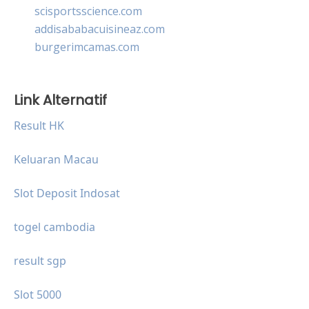
scisportsscience.com
addisababacuisineaz.com
burgerimcamas.com
Link Alternatif
Result HK
Keluaran Macau
Slot Deposit Indosat
togel cambodia
result sgp
Slot 5000