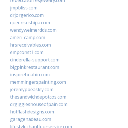
rebeccatorresjewelry.com
jmpbliss.com
drjorgerico.com
queensushipa.com
wendyweimerdds.com
ameri-camp.com
hrsreceivables.com
empconst1.com
cinderella-support.com
bigpinkrestaurant.com
inspirehuahin.com
memmingerspainting.com
jeremypbeasley.com
thesandwichdepotcos.com
drgiggleshouseofpain.com
hotflashdesigns.com
garagenadeau.com
lifestylechauffeurservice.com