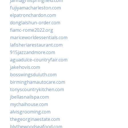
jannagrillspringfield.com
fujiyamacharleston.com
elpatronchardon.com
donglaishun-order.com
fiamc-rome2022.org
mariceworldessentials.com
lafisheriarestaurant.com
915jazzandmore.com
aguadulce-countryfair.com
jakehovis.com
bosswingsduluth.com
birminghamautocare.com
tonyscountrykitchen.com
jbellasnailspa.com
mychaihouse.com
alvisgrooming.com
thegeorginaestate.com
blythewoodseafood.com