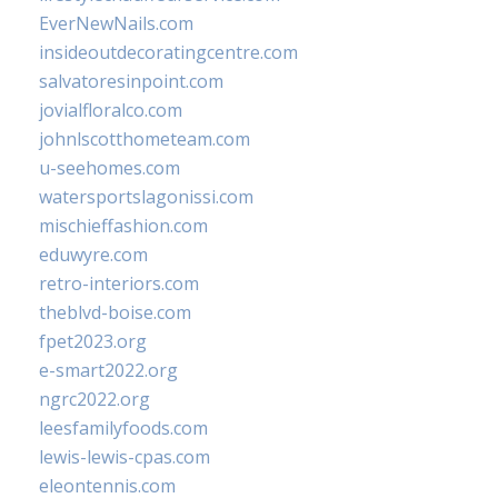
EverNewNails.com
insideoutdecoratingcentre.com
salvatoresinpoint.com
jovialfloralco.com
johnlscotthometeam.com
u-seehomes.com
watersportslagonissi.com
mischieffashion.com
eduwyre.com
retro-interiors.com
theblvd-boise.com
fpet2023.org
e-smart2022.org
ngrc2022.org
leesfamilyfoods.com
lewis-lewis-cpas.com
eleontennis.com