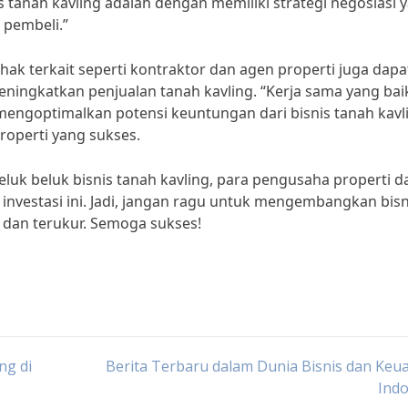
is tanah kavling adalah dengan memiliki strategi negosiasi 
 pembeli.”
ihak terkait seperti kontraktor dan agen properti juga dapa
ngkatkan penjualan tanah kavling. “Kerja sama yang bai
engoptimalkan potensi keuntungan dari bisnis tanah kavli
operti yang sukses.
luk beluk bisnis tanah kavling, para pengusaha properti d
nvestasi ini. Jadi, jangan ragu untuk mengembangkan bisn
 dan terukur. Semoga sukses!
ng di
Berita Terbaru dalam Dunia Bisnis dan Ke
Indo