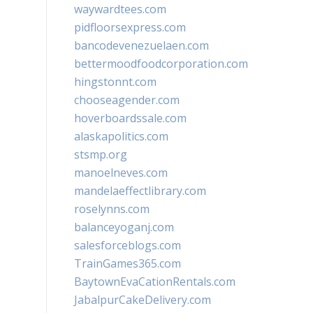
waywardtees.com
pidfloorsexpress.com
bancodevenezuelaen.com
bettermoodfoodcorporation.com
hingstonnt.com
chooseagender.com
hoverboardssale.com
alaskapolitics.com
stsmp.org
manoelneves.com
mandelaeffectlibrary.com
roselynns.com
balanceyoganj.com
salesforceblogs.com
TrainGames365.com
BaytownEvaCationRentals.com
JabalpurCakeDelivery.com