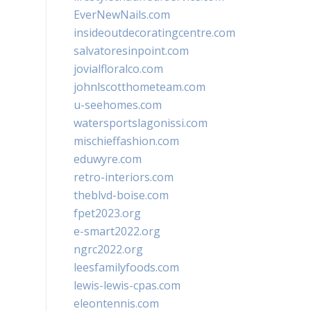
EverNewNails.com
insideoutdecoratingcentre.com
salvatoresinpoint.com
jovialfloralco.com
johnlscotthometeam.com
u-seehomes.com
watersportslagonissi.com
mischieffashion.com
eduwyre.com
retro-interiors.com
theblvd-boise.com
fpet2023.org
e-smart2022.org
ngrc2022.org
leesfamilyfoods.com
lewis-lewis-cpas.com
eleontennis.com