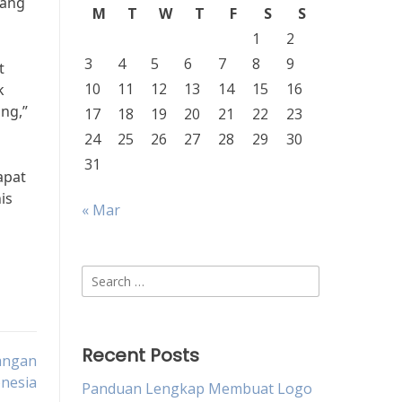
yang
M
T
W
T
F
S
S
1
2
3
4
5
6
7
8
9
t
10
11
12
13
14
15
16
k
ng,”
17
18
19
20
21
22
23
24
25
26
27
28
29
30
31
apat
is
« Mar
Search
for:
Recent Posts
uangan
nesia
Panduan Lengkap Membuat Logo