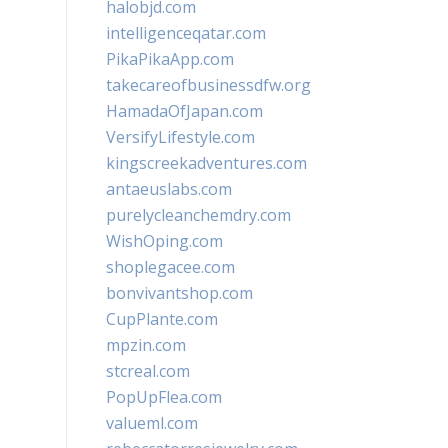
halobjd.com
intelligenceqatar.com
PikaPikaApp.com
takecareofbusinessdfw.org
HamadaOfJapan.com
VersifyLifestyle.com
kingscreekadventures.com
antaeuslabs.com
purelycleanchemdry.com
WishOping.com
shoplegacee.com
bonvivantshop.com
CupPlante.com
mpzin.com
stcreal.com
PopUpFlea.com
valueml.com