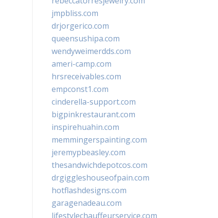
rebeccatorresjewelry.com
jmpbliss.com
drjorgerico.com
queensushipa.com
wendyweimerdds.com
ameri-camp.com
hrsreceivables.com
empconst1.com
cinderella-support.com
bigpinkrestaurant.com
inspirehuahin.com
memmingerspainting.com
jeremypbeasley.com
thesandwichdepotcos.com
drgiggleshouseofpain.com
hotflashdesigns.com
garagenadeau.com
lifestylechauffeurservice.com