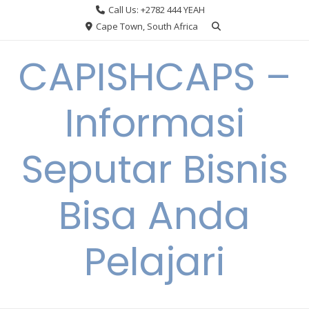
Skip
Call Us: +2782 444 YEAH
to
Cape Town, South Africa
content
CAPISHCAPS –
Informasi
Seputar Bisnis
Bisa Anda
Pelajari