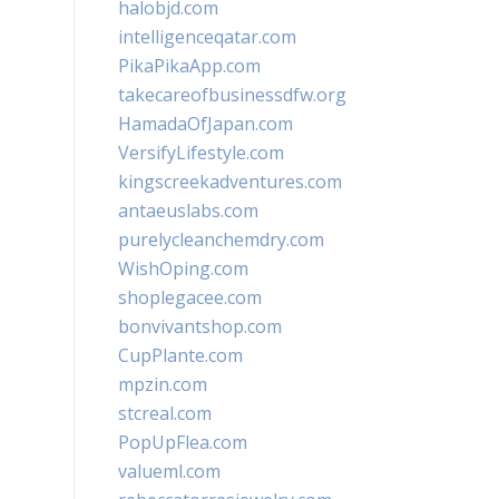
halobjd.com
intelligenceqatar.com
PikaPikaApp.com
takecareofbusinessdfw.org
HamadaOfJapan.com
VersifyLifestyle.com
kingscreekadventures.com
antaeuslabs.com
purelycleanchemdry.com
WishOping.com
shoplegacee.com
bonvivantshop.com
CupPlante.com
mpzin.com
stcreal.com
PopUpFlea.com
valueml.com