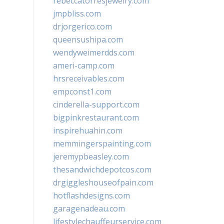
rebeccatorresjewelry.com
jmpbliss.com
drjorgerico.com
queensushipa.com
wendyweimerdds.com
ameri-camp.com
hrsreceivables.com
empconst1.com
cinderella-support.com
bigpinkrestaurant.com
inspirehuahin.com
memmingerspainting.com
jeremypbeasley.com
thesandwichdepotcos.com
drgiggleshouseofpain.com
hotflashdesigns.com
garagenadeau.com
lifestylechauffeurservice.com