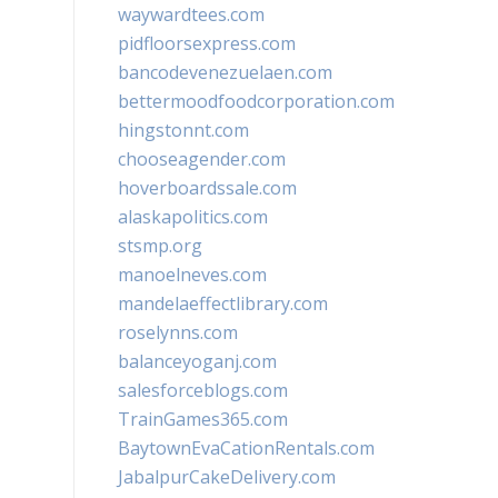
waywardtees.com
pidfloorsexpress.com
bancodevenezuelaen.com
bettermoodfoodcorporation.com
hingstonnt.com
chooseagender.com
hoverboardssale.com
alaskapolitics.com
stsmp.org
manoelneves.com
mandelaeffectlibrary.com
roselynns.com
balanceyoganj.com
salesforceblogs.com
TrainGames365.com
BaytownEvaCationRentals.com
JabalpurCakeDelivery.com