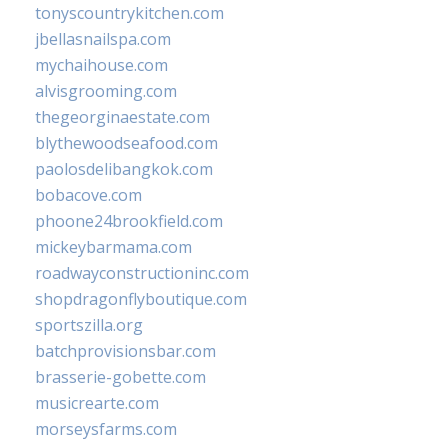
tonyscountrykitchen.com
jbellasnailspa.com
mychaihouse.com
alvisgrooming.com
thegeorginaestate.com
blythewoodseafood.com
paolosdelibangkok.com
bobacove.com
phoone24brookfield.com
mickeybarmama.com
roadwayconstructioninc.com
shopdragonflyboutique.com
sportszilla.org
batchprovisionsbar.com
brasserie-gobette.com
musicrearte.com
morseysfarms.com