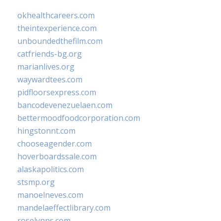
okhealthcareers.com
theintexperience.com
unboundedthefilm.com
catfriends-bg.org
marianlives.org
waywardtees.com
pidfloorsexpress.com
bancodevenezuelaen.com
bettermoodfoodcorporation.com
hingstonnt.com
chooseagender.com
hoverboardssale.com
alaskapolitics.com
stsmp.org
manoelneves.com
mandelaeffectlibrary.com
roselynns.com