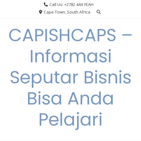
Skip
Call Us: +2782 444 YEAH
to
Cape Town, South Africa
content
CAPISHCAPS –
Informasi
Seputar Bisnis
Bisa Anda
Pelajari