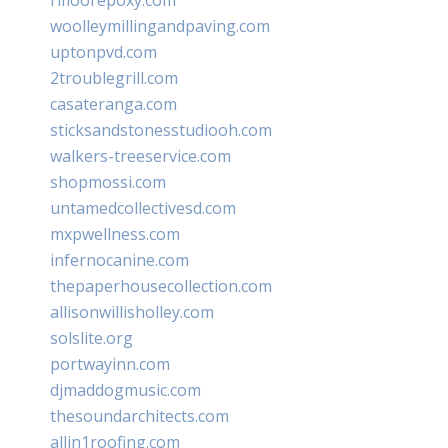
woolleymillingandpaving.com
uptonpvd.com
2troublegrill.com
casateranga.com
sticksandstonesstudiooh.com
walkers-treeservice.com
shopmossi.com
untamedcollectivesd.com
mxpwellness.com
infernocanine.com
thepaperhousecollection.com
allisonwillisholley.com
solslite.org
portwayinn.com
djmaddogmusic.com
thesoundarchitects.com
allin1roofing.com