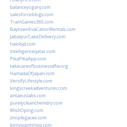
balanceyoganj.com
salesforceblogs.com
TrainGames365.com
BaytownEvaCationRentals.com
JabalpurCakeDelivery.com
halobjd.com
intelligenceqatar.com
PikaPikaApp.com
takecareofbusinessdfw.org
HamadaOfJapan.com
VersifyLifestyle.com
kingscreekadventures.com
antaeuslabs.com
purelycleanchemdry.com
WishOping.com
shoplegacee.com
bonvivantshop.com