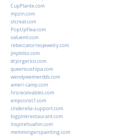
CupPlante.com
mpzin.com
stcreal.com
PopUpFlea.com
valueml.com
rebeccatorresjewelry.com
jmpbliss.com
drjorgerico.com
queensushipa.com
wendyweimerdds.com
ameri-camp.com
hrsreceivables.com
empconst1.com
cinderella-support.com
bigpinkrestaurant.com
inspirehuahin.com
memmingerspainting.com