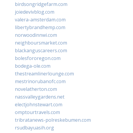
birdsongridgefarm.com
joiedevivblog.com
valera-amsterdam.com
libertybrandhemp.com
norwoodinnwi.com
neighboursmarket.com
blackanguscareers.com
bolesfororegon.com
bodega-ole.com
thestreamlinerlounge.com
mestrinorubanofc.com
novelatherton.com
nassvalleygardens.net
electjohnstewart.com
omptourtravels.com
tribratanews-polreskebumen.com
rsudbayuasih.org