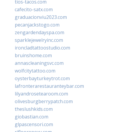
tios-tacos.com
cafecito-satx.com
graduacionviu2023.com
pecanjackstogo.com
zengardendayspa.com
sparklejewelryinc.com
ironcladtattoostudio.com
bruinshome.com
annascleaningsvc.com
wolfcitytattoo.com
oysterbayturkeytrot.com
lafronterarestauranteybar.com
lilyandrosetearoom.com
olivesburgberrypatch.com
theslushkids.com
giobastian.com
glpascensori.com
rifloorepoxy.com