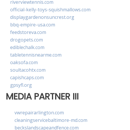
riverviewtennis.com
official-kelly-toys-squishmallows.com
displaygardenonsuncrest.org
bbq-empire-usa.com
feedstoreva.com
drogopets.com
ediblechalk.com
tabletennisnearme.com
oaksofa.com
soultacohtx.com
capishcaps.com
gpsyfl.org
MEDIA PARTNER III
vwrepairarlington.com
cleaningservicebaltimore-md.com
beckslandscapeandfence.com