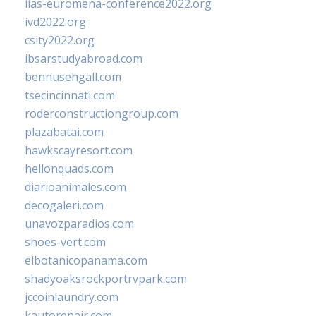
iias-euromena-conference2022.org
ivd2022.org
csity2022.org
ibsarstudyabroad.com
bennusehgall.com
tsecincinnati.com
roderconstructiongroup.com
plazabatai.com
hawkscayresort.com
hellonquads.com
diarioanimales.com
decogaleri.com
unavozparadios.com
shoes-vert.com
elbotanicopanama.com
shadyoaksrockportrvpark.com
jccoinlaundry.com
kautorepair.com