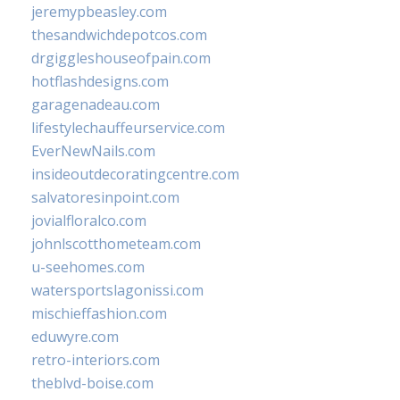
jeremypbeasley.com
thesandwichdepotcos.com
drgiggleshouseofpain.com
hotflashdesigns.com
garagenadeau.com
lifestylechauffeurservice.com
EverNewNails.com
insideoutdecoratingcentre.com
salvatoresinpoint.com
jovialfloralco.com
johnlscotthometeam.com
u-seehomes.com
watersportslagonissi.com
mischieffashion.com
eduwyre.com
retro-interiors.com
theblvd-boise.com