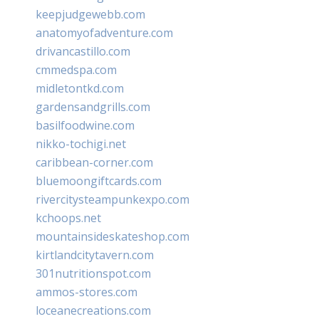
keepjudgewebb.com
anatomyofadventure.com
drivancastillo.com
cmmedspa.com
midletontkd.com
gardensandgrills.com
basilfoodwine.com
nikko-tochigi.net
caribbean-corner.com
bluemoongiftcards.com
rivercitysteampunkexpo.com
kchoops.net
mountainsideskateshop.com
kirtlandcitytavern.com
301nutritionspot.com
ammos-stores.com
loceanecreations.com