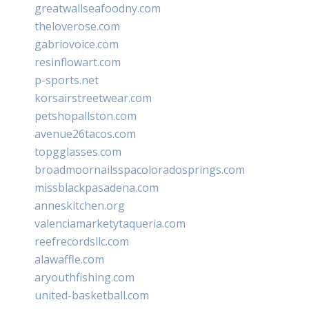
greatwallseafoodny.com
theloverose.com
gabriovoice.com
resinflowart.com
p-sports.net
korsairstreetwear.com
petshopallston.com
avenue26tacos.com
topgglasses.com
broadmoornailsspacoloradosprings.com
missblackpasadena.com
anneskitchen.org
valenciamarketytaqueria.com
reefrecordsllc.com
alawaffle.com
aryouthfishing.com
united-basketball.com