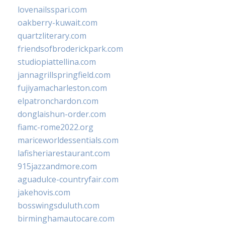
lovenailsspari.com
oakberry-kuwait.com
quartzliterary.com
friendsofbroderickpark.com
studiopiattellina.com
jannagrillspringfield.com
fujiyamacharleston.com
elpatronchardon.com
donglaishun-order.com
fiamc-rome2022.org
mariceworldessentials.com
lafisheriarestaurant.com
915jazzandmore.com
aguadulce-countryfair.com
jakehovis.com
bosswingsduluth.com
birminghamautocare.com