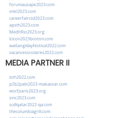
forumausape2023.com
imkl2023.com
careerfaircsd2023.com
apsth2023.com
MedItRio2023.org
lcicon2023boston.com
waitangidayfestival2022.com
vacancesscolaires2022.com
MEDIA PARTNER II
isth2022.com
p2b2pabi2023-makassar.com
wocfparis2023.org
sinc2023.com
scdlqatar2022-qa.com
thecolumbiagrill.com