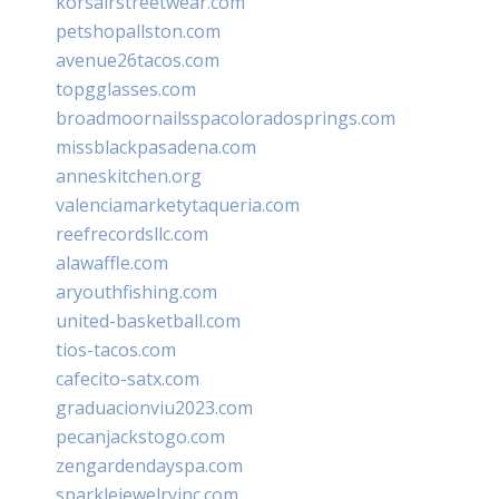
korsairstreetwear.com
petshopallston.com
avenue26tacos.com
topgglasses.com
broadmoornailsspacoloradosprings.com
missblackpasadena.com
anneskitchen.org
valenciamarketytaqueria.com
reefrecordsllc.com
alawaffle.com
aryouthfishing.com
united-basketball.com
tios-tacos.com
cafecito-satx.com
graduacionviu2023.com
pecanjackstogo.com
zengardendayspa.com
sparklejewelryinc.com