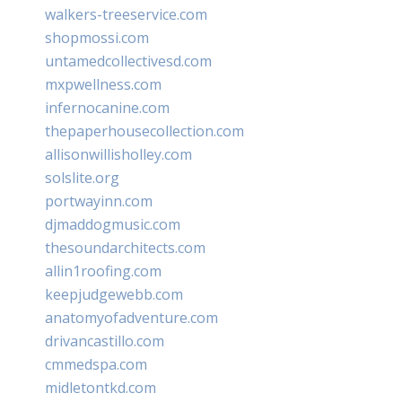
walkers-treeservice.com
shopmossi.com
untamedcollectivesd.com
mxpwellness.com
infernocanine.com
thepaperhousecollection.com
allisonwillisholley.com
solslite.org
portwayinn.com
djmaddogmusic.com
thesoundarchitects.com
allin1roofing.com
keepjudgewebb.com
anatomyofadventure.com
drivancastillo.com
cmmedspa.com
midletontkd.com