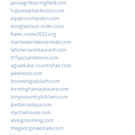
jannagrillspringfield.com
fujiyamacharleston.com
elpatronchardon.com
donglaishun-order.com
fiamc-rome2022.org
mariceworldessentials.com
lafisheriarestaurant.com
915jazzandmore.com
aguadulce-countryfair.com
jakehovis.com
bosswingsduluth.com
birminghamautocare.com
tonyscountrykitchen.com
jbellasnailspa.com
mychaihouse.com
alvisgrooming.com
thegeorginaestate.com