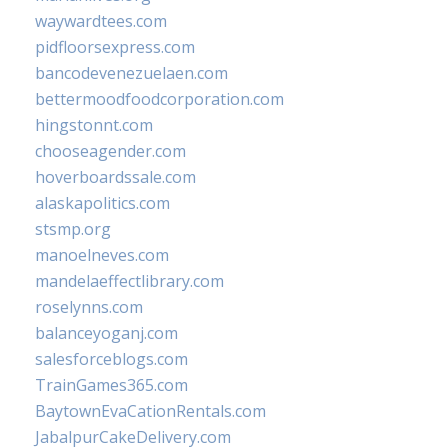
waywardtees.com
pidfloorsexpress.com
bancodevenezuelaen.com
bettermoodfoodcorporation.com
hingstonnt.com
chooseagender.com
hoverboardssale.com
alaskapolitics.com
stsmp.org
manoelneves.com
mandelaeffectlibrary.com
roselynns.com
balanceyoganj.com
salesforceblogs.com
TrainGames365.com
BaytownEvaCationRentals.com
JabalpurCakeDelivery.com