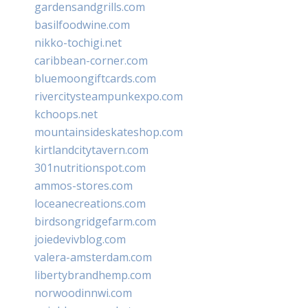
gardensandgrills.com
basilfoodwine.com
nikko-tochigi.net
caribbean-corner.com
bluemoongiftcards.com
rivercitysteampunkexpo.com
kchoops.net
mountainsideskateshop.com
kirtlandcitytavern.com
301nutritionspot.com
ammos-stores.com
loceanecreations.com
birdsongridgefarm.com
joiedevivblog.com
valera-amsterdam.com
libertybrandhemp.com
norwoodinnwi.com