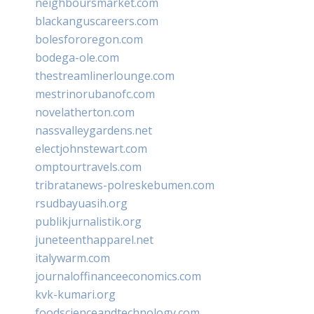
neighboursmarket.com
blackanguscareers.com
bolesfororegon.com
bodega-ole.com
thestreamlinerlounge.com
mestrinorubanofc.com
novelatherton.com
nassvalleygardens.net
electjohnstewart.com
omptourtravels.com
tribratanews-polreskebumen.com
rsudbayuasih.org
publikjurnalistik.org
juneteenthapparel.net
italywarm.com
journaloffinanceeconomics.com
kvk-kumari.org
foodscienceandtechnology.com