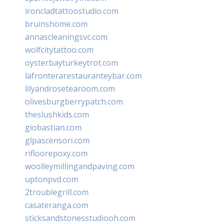
ironcladtattoostudio.com
bruinshome.com
annascleaningsvc.com
wolfcitytattoo.com
oysterbayturkeytrot.com
lafronterarestauranteybar.com
lilyandrosetearoom.com
olivesburgberrypatch.com
theslushkids.com
giobastian.com
glpascensori.com
rifloorepoxy.com
woolleymillingandpaving.com
uptonpvd.com
2troublegrill.com
casateranga.com
sticksandstonesstudiooh.com