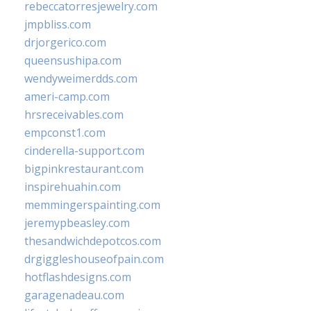
rebeccatorresjewelry.com
jmpbliss.com
drjorgerico.com
queensushipa.com
wendyweimerdds.com
ameri-camp.com
hrsreceivables.com
empconst1.com
cinderella-support.com
bigpinkrestaurant.com
inspirehuahin.com
memmingerspainting.com
jeremypbeasley.com
thesandwichdepotcos.com
drgiggleshouseofpain.com
hotflashdesigns.com
garagenadeau.com