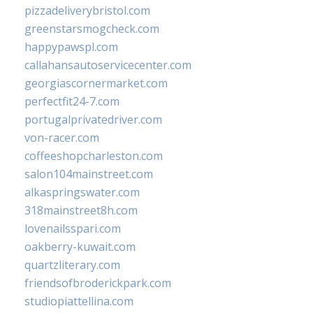
pizzadeliverybristol.com
greenstarsmogcheck.com
happypawspl.com
callahansautoservicecenter.com
georgiascornermarket.com
perfectfit24-7.com
portugalprivatedriver.com
von-racer.com
coffeeshopcharleston.com
salon104mainstreet.com
alkaspringswater.com
318mainstreet8h.com
lovenailsspari.com
oakberry-kuwait.com
quartzliterary.com
friendsofbroderickpark.com
studiopiattellina.com