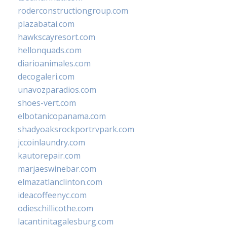
roderconstructiongroup.com
plazabatai.com
hawkscayresort.com
hellonquads.com
diarioanimales.com
decogaleri.com
unavozparadios.com
shoes-vert.com
elbotanicopanama.com
shadyoaksrockportrvpark.com
jccoinlaundry.com
kautorepair.com
marjaeswinebar.com
elmazatlanclinton.com
ideacoffeenyc.com
odieschillicothe.com
lacantinitagalesburg.com