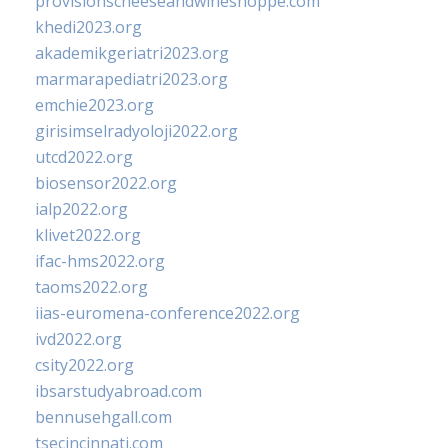
provisionscheeseandwineshoppe.com
khedi2023.org
akademikgeriatri2023.org
marmarapediatri2023.org
emchie2023.org
girisimselradyoloji2022.org
utcd2022.org
biosensor2022.org
ialp2022.org
klivet2022.org
ifac-hms2022.org
taoms2022.org
iias-euromena-conference2022.org
ivd2022.org
csity2022.org
ibsarstudyabroad.com
bennusehgall.com
tsecincinnati.com