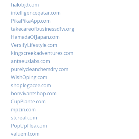
halobjd.com
intelligenceqatar.com
PikaPikaApp.com
takecareofbusinessdfw.org
HamadaOfJapan.com
VersifyLifestyle.com
kingscreekadventures.com
antaeuslabs.com
purelycleanchemdry.com
WishOping.com
shoplegacee.com
bonvivantshop.com
CupPlante.com
mpzin.com
stcreal.com
PopUpFlea.com
valueml.com