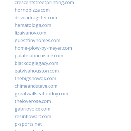
crescentstreetprinting.com
hornopizza.com
driveadragster.com
hematologa.com
lizaivanov.com
guesttinyhomes.com
home-plow-by-meyer.com
palatelatincuisine.com
blackdoglegacy.com
eatvivahouston.com
thebigshowok.com
chimeandstave.com
greatwallseafoodny.com
theloverose.com
gabriovoice.com
resinflowart.com
p-sports.net