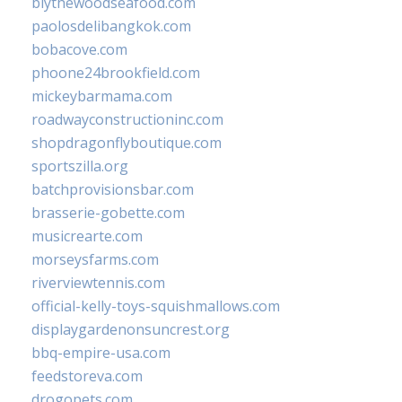
blythewoodseafood.com
paolosdelibangkok.com
bobacove.com
phoone24brookfield.com
mickeybarmama.com
roadwayconstructioninc.com
shopdragonflyboutique.com
sportszilla.org
batchprovisionsbar.com
brasserie-gobette.com
musicrearte.com
morseysfarms.com
riverviewtennis.com
official-kelly-toys-squishmallows.com
displaygardenonsuncrest.org
bbq-empire-usa.com
feedstoreva.com
drogopets.com