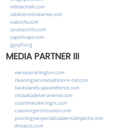
ediblechalk.com
tabletennisnearme.com
oaksofa.com
soultacohtx.com
capishcaps.com
gpsyfl.org
MEDIA PARTNER III
vwrepairarlington.com
cleaningservicebaltimore-md.com
beckslandscapeandfence.com
vistaaltadelveramendi.com
coastlinecateringnc.com
cuesburgershouston.com
psicologiaespecializadaencampeche.com
dmtacos.com