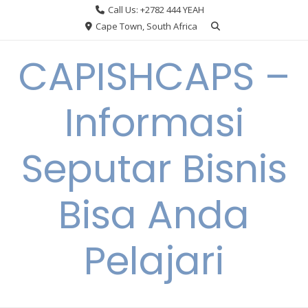
Skip
Call Us: +2782 444 YEAH
to
Cape Town, South Africa
content
CAPISHCAPS –
Informasi
Seputar Bisnis
Bisa Anda
Pelajari