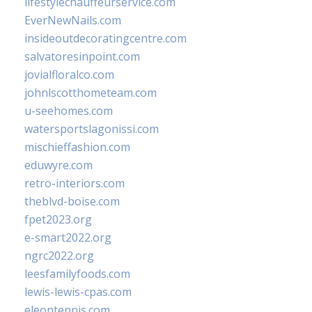
lifestylechauffeurservice.com
EverNewNails.com
insideoutdecoratingcentre.com
salvatoresinpoint.com
jovialfloralco.com
johnlscotthometeam.com
u-seehomes.com
watersportslagonissi.com
mischieffashion.com
eduwyre.com
retro-interiors.com
theblvd-boise.com
fpet2023.org
e-smart2022.org
ngrc2022.org
leesfamilyfoods.com
lewis-lewis-cpas.com
eleontennis.com