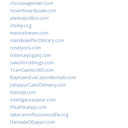
chooseagender.com
hoverboardssale.com
alaskapolitics.com
stsmp.org
manoelneves.com
mandelaeffectlibrary.com
roselynns.com
balanceyoganj.com
salesforceblogs.com
TrainGames365.com
BaytownEvaCationRentals.com
JabalpurCakeDelivery.com
halobjd.com
intelligenceqatar.com
PikaPikaApp.com
takecareofbusinessdfw.org
HamadaOfJapan.com