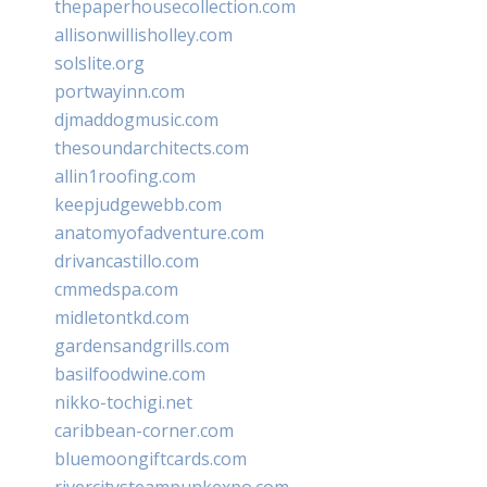
thepaperhousecollection.com
allisonwillisholley.com
solslite.org
portwayinn.com
djmaddogmusic.com
thesoundarchitects.com
allin1roofing.com
keepjudgewebb.com
anatomyofadventure.com
drivancastillo.com
cmmedspa.com
midletontkd.com
gardensandgrills.com
basilfoodwine.com
nikko-tochigi.net
caribbean-corner.com
bluemoongiftcards.com
rivercitysteampunkexpo.com