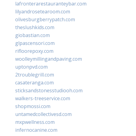
lafronterarestauranteybar.com
lilyandrosetearoom.com
olivesburgberrypatch.com
theslushkids.com
giobastian.com
glpascensori.com
rifloorepoxy.com
woolleymillingandpaving.com
uptonpvd.com
2troublegrill.com
casateranga.com
sticksandstonesstudiooh.com
walkers-treeservice.com
shopmossi.com
untamedcollectivesd.com
mxpwellness.com
infernocanine.com