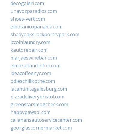
decogaleri.com
unavozparadios.com
shoes-vert.com
elbotanicopanama.com
shadyoaksrockportrvpark.com
jccoinlaundry.com
kautorepair.com
marjaeswinebar.com
elmazatlanclinton.com
ideacoffeenyc.com
odieschillicothe.com
lacantinitagalesburg.com
pizzadeliverybristol.com
greenstarsmogcheck.com
happypawspl.com
callahansautoservicecenter.com
georgiascornermarket.com