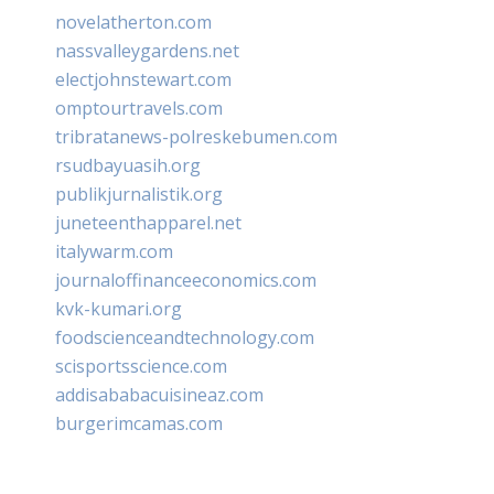
novelatherton.com
nassvalleygardens.net
electjohnstewart.com
omptourtravels.com
tribratanews-polreskebumen.com
rsudbayuasih.org
publikjurnalistik.org
juneteenthapparel.net
italywarm.com
journaloffinanceeconomics.com
kvk-kumari.org
foodscienceandtechnology.com
scisportsscience.com
addisababacuisineaz.com
burgerimcamas.com