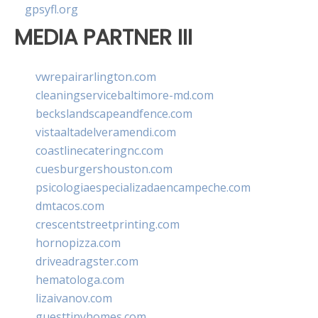
gpsyfl.org
MEDIA PARTNER III
vwrepairarlington.com
cleaningservicebaltimore-md.com
beckslandscapeandfence.com
vistaaltadelveramendi.com
coastlinecateringnc.com
cuesburgershouston.com
psicologiaespecializadaencampeche.com
dmtacos.com
crescentstreetprinting.com
hornopizza.com
driveadragster.com
hematologa.com
lizaivanov.com
guesttinyhomes.com