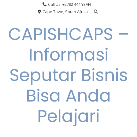
Skip
Call Us: +2782 444 YEAH
to
Cape Town, South Africa
content
CAPISHCAPS –
Informasi
Seputar Bisnis
Bisa Anda
Pelajari