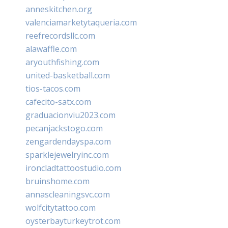
anneskitchen.org
valenciamarketytaqueria.com
reefrecordsllc.com
alawaffle.com
aryouthfishing.com
united-basketball.com
tios-tacos.com
cafecito-satx.com
graduacionviu2023.com
pecanjackstogo.com
zengardendayspa.com
sparklejewelryinc.com
ironcladtattoostudio.com
bruinshome.com
annascleaningsvc.com
wolfcitytattoo.com
oysterbayturkeytrot.com