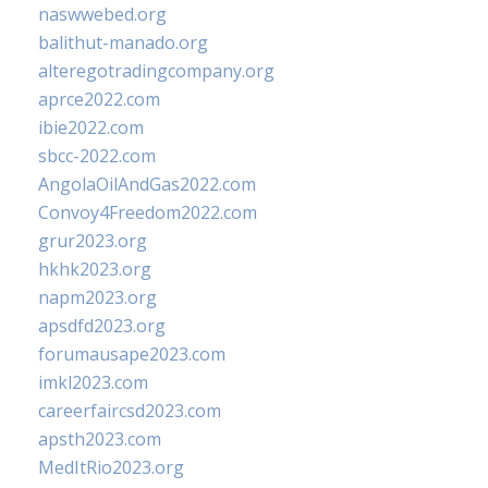
naswwebed.org
balithut-manado.org
alteregotradingcompany.org
aprce2022.com
ibie2022.com
sbcc-2022.com
AngolaOilAndGas2022.com
Convoy4Freedom2022.com
grur2023.org
hkhk2023.org
napm2023.org
apsdfd2023.org
forumausape2023.com
imkl2023.com
careerfaircsd2023.com
apsth2023.com
MedItRio2023.org