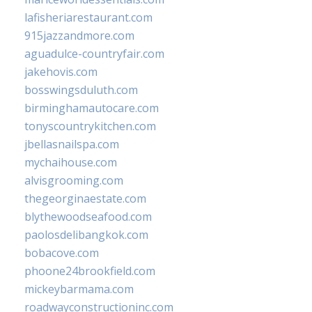
lafisheriarestaurant.com
915jazzandmore.com
aguadulce-countryfair.com
jakehovis.com
bosswingsduluth.com
birminghamautocare.com
tonyscountrykitchen.com
jbellasnailspa.com
mychaihouse.com
alvisgrooming.com
thegeorginaestate.com
blythewoodseafood.com
paolosdelibangkok.com
bobacove.com
phoone24brookfield.com
mickeybarmama.com
roadwayconstructioninc.com