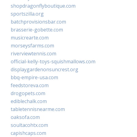
shopdragonflyboutique.com
sportszilla.org
batchprovisionsbar.com
brasserie-gobette.com
musicrearte.com
morseysfarms.com
riverviewtennis.com
official-kelly-toys-squishmallows.com
displaygardenonsuncrest.org
bbq-empire-usa.com
feedstoreva.com
drogopets.com
ediblechalk.com
tabletennisnearme.com
oaksofa.com
soultacohtx.com
capishcaps.com