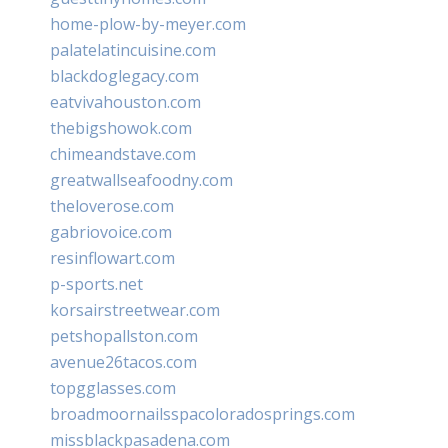
home-plow-by-meyer.com
palatelatincuisine.com
blackdoglegacy.com
eatvivahouston.com
thebigshowok.com
chimeandstave.com
greatwallseafoodny.com
theloverose.com
gabriovoice.com
resinflowart.com
p-sports.net
korsairstreetwear.com
petshopallston.com
avenue26tacos.com
topgglasses.com
broadmoornailsspacoloradosprings.com
missblackpasadena.com