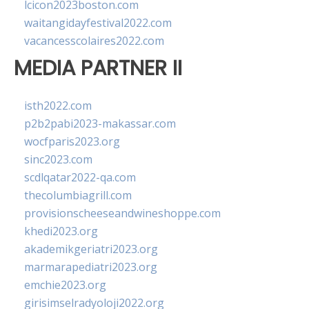
lcicon2023boston.com
waitangidayfestival2022.com
vacancesscolaires2022.com
MEDIA PARTNER II
isth2022.com
p2b2pabi2023-makassar.com
wocfparis2023.org
sinc2023.com
scdlqatar2022-qa.com
thecolumbiagrill.com
provisionscheeseandwineshoppe.com
khedi2023.org
akademikgeriatri2023.org
marmarapediatri2023.org
emchie2023.org
girisimselradyoloji2022.org