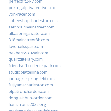
perfectfit24-7.com
portugalprivatedriver.com
von-racer.com
coffeeshopcharleston.com
salon104mainstreet.com
alkaspringswater.com
318mainstreet8h.com
lovenailsspari.com
oakberry-kuwait.com
quartzliterary.com
friendsofbroderickpark.com
studiopiattellina.com
jannagrillspringfield.com
fujiyamacharleston.com
elpatronchardon.com
donglaishun-order.com
fiamc-rome2022.org
mariceworldessentials.com