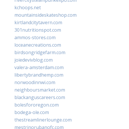
kchoops.net
mountainsideskateshop.com
kirtlandcitytavern.com
301nutritionspot.com
ammos-stores.com
loceanecreations.com
birdsongridgefarm.com
joiedevivblog.com
valera-amsterdam.com
libertybrandhemp.com
norwoodinnwi.com
neighboursmarket.com
blackanguscareers.com
bolesfororegon.com
bodega-ole.com
thestreamlinerlounge.com
mestrinorubanofc.com