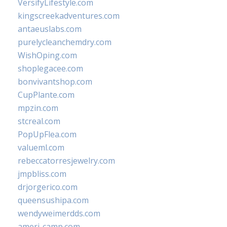
VersifyLifestyle.com
kingscreekadventures.com
antaeuslabs.com
purelycleanchemdry.com
WishOping.com
shoplegacee.com
bonvivantshop.com
CupPlante.com
mpzin.com
stcreal.com
PopUpFlea.com
valueml.com
rebeccatorresjewelry.com
jmpbliss.com
drjorgerico.com
queensushipa.com
wendyweimerdds.com
ameri-camp.com