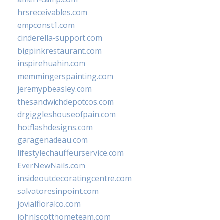
hrsreceivables.com
empconst1.com
cinderella-support.com
bigpinkrestaurant.com
inspirehuahin.com
memmingerspainting.com
jeremypbeasley.com
thesandwichdepotcos.com
drgiggleshouseofpain.com
hotflashdesigns.com
garagenadeau.com
lifestylechauffeurservice.com
EverNewNails.com
insideoutdecoratingcentre.com
salvatoresinpoint.com
jovialfloralco.com
johnlscotthometeam.com