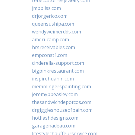
rebeccatorresjewelry.com
jmpbliss.com
drjorgerico.com
queensushipa.com
wendyweimerdds.com
ameri-camp.com
hrsreceivables.com
empconst1.com
cinderella-support.com
bigpinkrestaurant.com
inspirehuahin.com
memmingerspainting.com
jeremypbeasley.com
thesandwichdepotcos.com
drgiggleshouseofpain.com
hotflashdesigns.com
garagenadeau.com
lifestylechauffeurservice.com