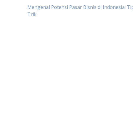
Post
Mengenal Potensi Pasar Bisnis di Indonesia: Ti
Trik
navigation