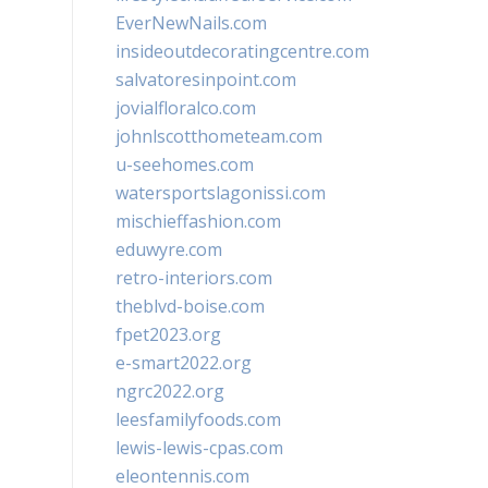
EverNewNails.com
insideoutdecoratingcentre.com
salvatoresinpoint.com
jovialfloralco.com
johnlscotthometeam.com
u-seehomes.com
watersportslagonissi.com
mischieffashion.com
eduwyre.com
retro-interiors.com
theblvd-boise.com
fpet2023.org
e-smart2022.org
ngrc2022.org
leesfamilyfoods.com
lewis-lewis-cpas.com
eleontennis.com