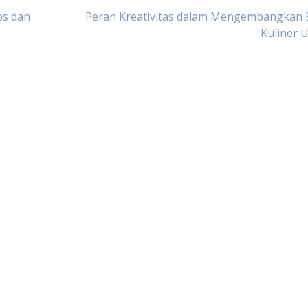
ps dan
Peran Kreativitas dalam Mengembangkan B
Kuliner