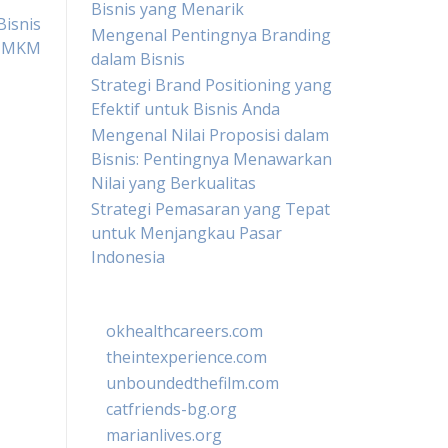
Bisnis yang Menarik
isnis
Mengenal Pentingnya Branding
 UMKM
dalam Bisnis
Strategi Brand Positioning yang
Efektif untuk Bisnis Anda
Mengenal Nilai Proposisi dalam
Bisnis: Pentingnya Menawarkan
Nilai yang Berkualitas
Strategi Pemasaran yang Tepat
untuk Menjangkau Pasar
Indonesia
okhealthcareers.com
theintexperience.com
unboundedthefilm.com
catfriends-bg.org
marianlives.org