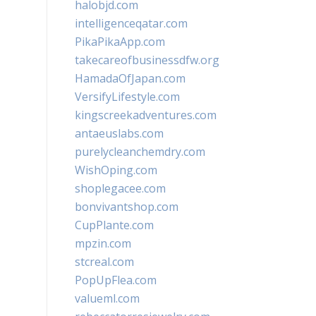
halobjd.com
intelligenceqatar.com
PikaPikaApp.com
takecareofbusinessdfw.org
HamadaOfJapan.com
VersifyLifestyle.com
kingscreekadventures.com
antaeuslabs.com
purelycleanchemdry.com
WishOping.com
shoplegacee.com
bonvivantshop.com
CupPlante.com
mpzin.com
stcreal.com
PopUpFlea.com
valueml.com