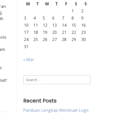
M
T
W
T
F
S
S
ran
1
2
g
3
4
5
6
7
8
9
ih
10
11
12
13
14
15
16
17
18
19
20
21
22
23
snis
24
25
26
27
28
29
30
31
lam
« Mar
t
Search
sat!
for:
Recent Posts
Panduan Lengkap Membuat Logo