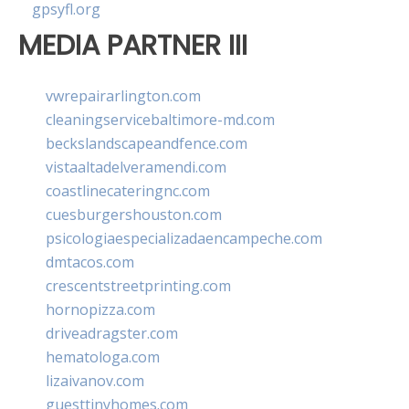
gpsyfl.org
MEDIA PARTNER III
vwrepairarlington.com
cleaningservicebaltimore-md.com
beckslandscapeandfence.com
vistaaltadelveramendi.com
coastlinecateringnc.com
cuesburgershouston.com
psicologiaespecializadaencampeche.com
dmtacos.com
crescentstreetprinting.com
hornopizza.com
driveadragster.com
hematologa.com
lizaivanov.com
guesttinyhomes.com