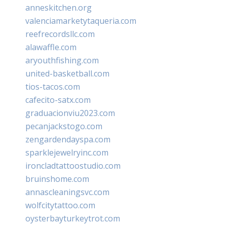
anneskitchen.org
valenciamarketytaqueria.com
reefrecordsllc.com
alawaffle.com
aryouthfishing.com
united-basketball.com
tios-tacos.com
cafecito-satx.com
graduacionviu2023.com
pecanjackstogo.com
zengardendayspa.com
sparklejewelryinc.com
ironcladtattoostudio.com
bruinshome.com
annascleaningsvc.com
wolfcitytattoo.com
oysterbayturkeytrot.com