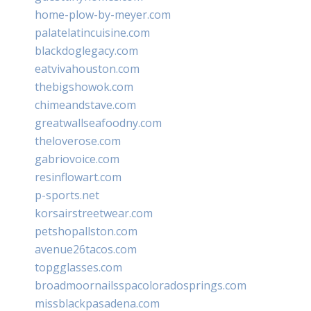
home-plow-by-meyer.com
palatelatincuisine.com
blackdoglegacy.com
eatvivahouston.com
thebigshowok.com
chimeandstave.com
greatwallseafoodny.com
theloverose.com
gabriovoice.com
resinflowart.com
p-sports.net
korsairstreetwear.com
petshopallston.com
avenue26tacos.com
topgglasses.com
broadmoornailsspacoloradosprings.com
missblackpasadena.com