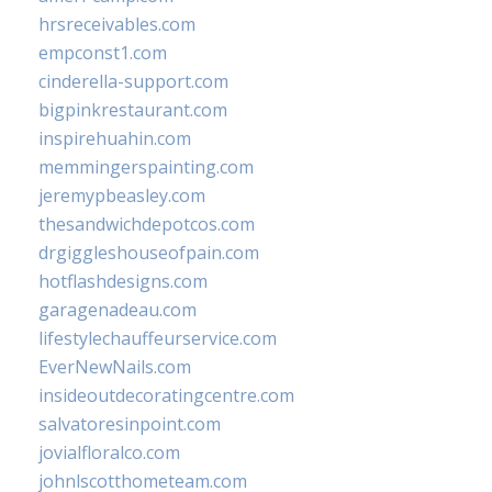
hrsreceivables.com
empconst1.com
cinderella-support.com
bigpinkrestaurant.com
inspirehuahin.com
memmingerspainting.com
jeremypbeasley.com
thesandwichdepotcos.com
drgiggleshouseofpain.com
hotflashdesigns.com
garagenadeau.com
lifestylechauffeurservice.com
EverNewNails.com
insideoutdecoratingcentre.com
salvatoresinpoint.com
jovialfloralco.com
johnlscotthometeam.com