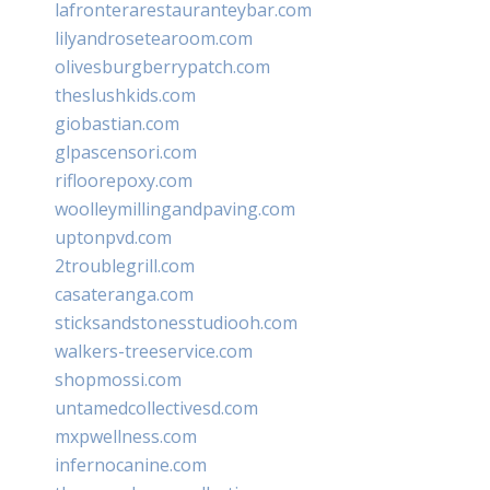
lafronterarestauranteybar.com
lilyandrosetearoom.com
olivesburgberrypatch.com
theslushkids.com
giobastian.com
glpascensori.com
rifloorepoxy.com
woolleymillingandpaving.com
uptonpvd.com
2troublegrill.com
casateranga.com
sticksandstonesstudiooh.com
walkers-treeservice.com
shopmossi.com
untamedcollectivesd.com
mxpwellness.com
infernocanine.com