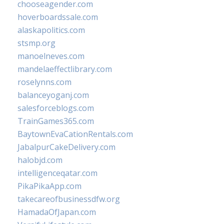
chooseagender.com
hoverboardssale.com
alaskapolitics.com
stsmp.org
manoelneves.com
mandelaeffectlibrary.com
roselynns.com
balanceyoganj.com
salesforceblogs.com
TrainGames365.com
BaytownEvaCationRentals.com
JabalpurCakeDelivery.com
halobjd.com
intelligenceqatar.com
PikaPikaApp.com
takecareofbusinessdfw.org
HamadaOfJapan.com