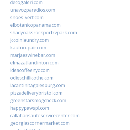
decogaleri.com
unavozparadios.com
shoes-vert.com
elbotanicopanama.com
shadyoaksrockportrvpark.com
jccoinlaundry.com
kautorepair.com
marjaeswinebar.com
elmazatlanclinton.com
ideacoffeenyc.com
odieschillicothe.com
lacantinitagalesburg.com
pizzadeliverybristol.com
greenstarsmogcheck.com
happypawspl.com
callahansautoservicecenter.com
georgiascornermarket.com