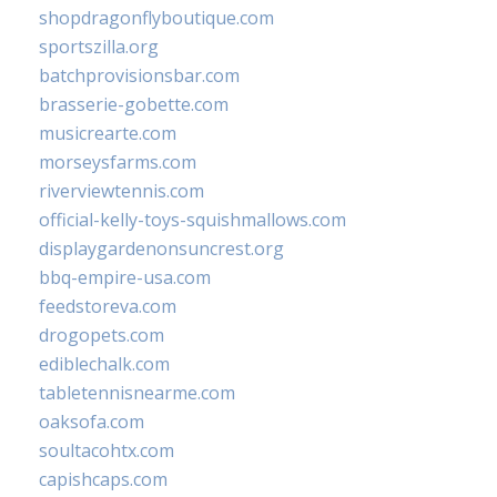
shopdragonflyboutique.com
sportszilla.org
batchprovisionsbar.com
brasserie-gobette.com
musicrearte.com
morseysfarms.com
riverviewtennis.com
official-kelly-toys-squishmallows.com
displaygardenonsuncrest.org
bbq-empire-usa.com
feedstoreva.com
drogopets.com
ediblechalk.com
tabletennisnearme.com
oaksofa.com
soultacohtx.com
capishcaps.com