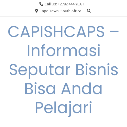
Skip
Call Us: +2782 444 YEAH
to
Cape Town, South Africa
content
CAPISHCAPS –
Informasi
Seputar Bisnis
Bisa Anda
Pelajari