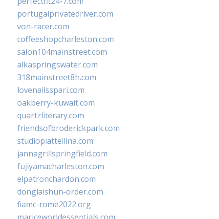
perfectfit24-7.com
portugalprivatedriver.com
von-racer.com
coffeeshopcharleston.com
salon104mainstreet.com
alkaspringswater.com
318mainstreet8h.com
lovenailsspari.com
oakberry-kuwait.com
quartzliterary.com
friendsofbroderickpark.com
studiopiattellina.com
jannagrillspringfield.com
fujiyamacharleston.com
elpatronchardon.com
donglaishun-order.com
fiamc-rome2022.org
mariceworldessentials.com