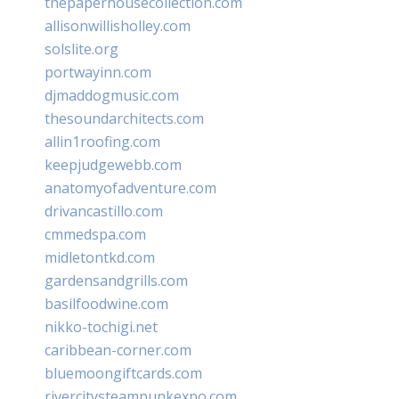
thepaperhousecollection.com
allisonwillisholley.com
solslite.org
portwayinn.com
djmaddogmusic.com
thesoundarchitects.com
allin1roofing.com
keepjudgewebb.com
anatomyofadventure.com
drivancastillo.com
cmmedspa.com
midletontkd.com
gardensandgrills.com
basilfoodwine.com
nikko-tochigi.net
caribbean-corner.com
bluemoongiftcards.com
rivercitysteampunkexpo.com