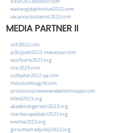
lcicon2023boston.com
waitangidayfestival2022.com
vacancesscolaires2022.com
MEDIA PARTNER II
isth2022.com
p2b2pabi2023-makassar.com
wocfparis2023.org
sinc2023.com
scdlqatar2022-qa.com
thecolumbiagrill.com
provisionscheeseandwineshoppe.com
khedi2023.org
akademikgeriatri2023.org
marmarapediatri2023.org
emchie2023.org
girisimselradyoloji2022.org