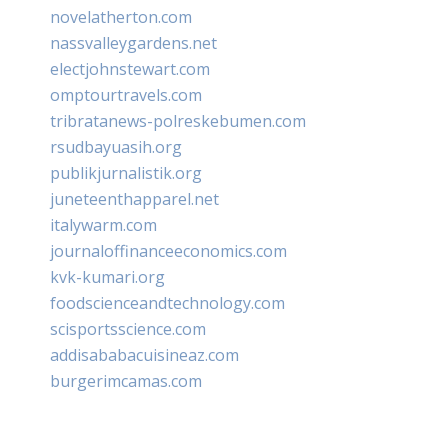
novelatherton.com
nassvalleygardens.net
electjohnstewart.com
omptourtravels.com
tribratanews-polreskebumen.com
rsudbayuasih.org
publikjurnalistik.org
juneteenthapparel.net
italywarm.com
journaloffinanceeconomics.com
kvk-kumari.org
foodscienceandtechnology.com
scisportsscience.com
addisababacuisineaz.com
burgerimcamas.com