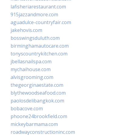
lafisheriarestaurant.com
915jazzandmore.com
aguadulce-countryfair.com
jakehovis.com
bosswingsduluth.com
birminghamautocare.com
tonyscountrykitchen.com
jbellasnailspa.com
mychaihouse.com
alvisgrooming.com
thegeorginaestate.com
blythewoodseafood.com
paolosdelibangkok.com
bobacove.com
phoone24brookfield.com
mickeybarmama.com
roadwayconstructioninc.com