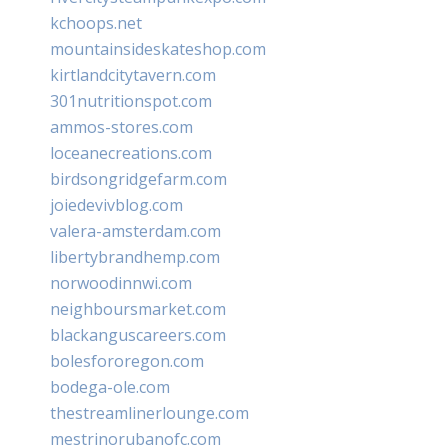
kchoops.net
mountainsideskateshop.com
kirtlandcitytavern.com
301nutritionspot.com
ammos-stores.com
loceanecreations.com
birdsongridgefarm.com
joiedevivblog.com
valera-amsterdam.com
libertybrandhemp.com
norwoodinnwi.com
neighboursmarket.com
blackanguscareers.com
bolesfororegon.com
bodega-ole.com
thestreamlinerlounge.com
mestrinorubanofc.com