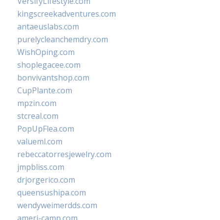
VersifyLifestyle.com
kingscreekadventures.com
antaeuslabs.com
purelycleanchemdry.com
WishOping.com
shoplegacee.com
bonvivantshop.com
CupPlante.com
mpzin.com
stcreal.com
PopUpFlea.com
valueml.com
rebeccatorresjewelry.com
jmpbliss.com
drjorgerico.com
queensushipa.com
wendyweimerdds.com
ameri-camp.com