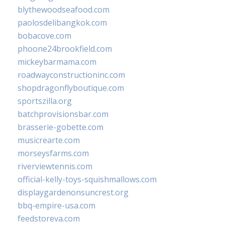
blythewoodseafood.com
paolosdelibangkok.com
bobacove.com
phoone24brookfield.com
mickeybarmama.com
roadwayconstructioninc.com
shopdragonflyboutique.com
sportszilla.org
batchprovisionsbar.com
brasserie-gobette.com
musicrearte.com
morseysfarms.com
riverviewtennis.com
official-kelly-toys-squishmallows.com
displaygardenonsuncrest.org
bbq-empire-usa.com
feedstoreva.com