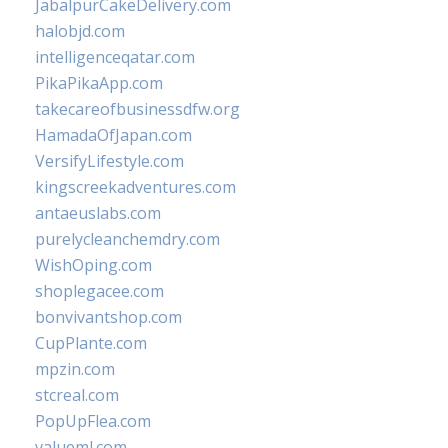
JabalpurCakeDelivery.com
halobjd.com
intelligenceqatar.com
PikaPikaApp.com
takecareofbusinessdfw.org
HamadaOfJapan.com
VersifyLifestyle.com
kingscreekadventures.com
antaeuslabs.com
purelycleanchemdry.com
WishOping.com
shoplegacee.com
bonvivantshop.com
CupPlante.com
mpzin.com
stcreal.com
PopUpFlea.com
valueml.com