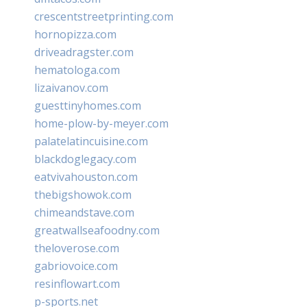
crescentstreetprinting.com
hornopizza.com
driveadragster.com
hematologa.com
lizaivanov.com
guesttinyhomes.com
home-plow-by-meyer.com
palatelatincuisine.com
blackdoglegacy.com
eatvivahouston.com
thebigshowok.com
chimeandstave.com
greatwallseafoodny.com
theloverose.com
gabriovoice.com
resinflowart.com
p-sports.net