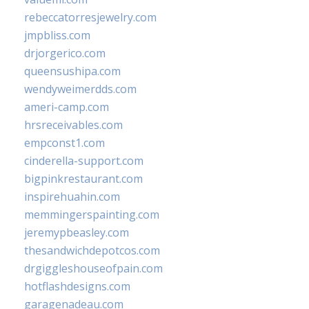
rebeccatorresjewelry.com
jmpbliss.com
drjorgerico.com
queensushipa.com
wendyweimerdds.com
ameri-camp.com
hrsreceivables.com
empconst1.com
cinderella-support.com
bigpinkrestaurant.com
inspirehuahin.com
memmingerspainting.com
jeremypbeasley.com
thesandwichdepotcos.com
drgiggleshouseofpain.com
hotflashdesigns.com
garagenadeau.com