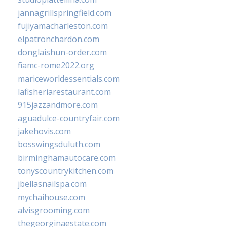
jannagrillspringfield.com
fujiyamacharleston.com
elpatronchardon.com
donglaishun-order.com
fiamc-rome2022.org
mariceworldessentials.com
lafisheriarestaurant.com
915jazzandmore.com
aguadulce-countryfair.com
jakehovis.com
bosswingsduluth.com
birminghamautocare.com
tonyscountrykitchen.com
jbellasnailspa.com
mychaihouse.com
alvisgrooming.com
thegeorginaestate.com