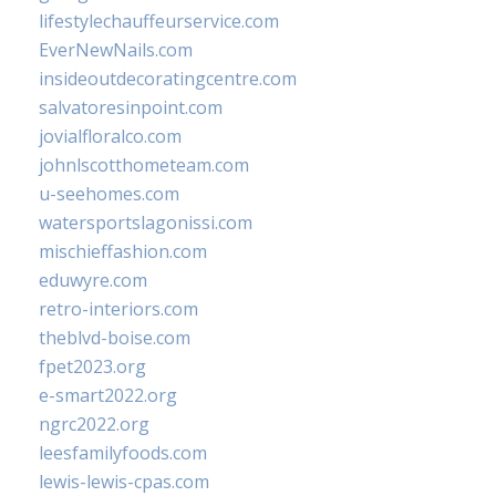
lifestylechauffeurservice.com
EverNewNails.com
insideoutdecoratingcentre.com
salvatoresinpoint.com
jovialfloralco.com
johnlscotthometeam.com
u-seehomes.com
watersportslagonissi.com
mischieffashion.com
eduwyre.com
retro-interiors.com
theblvd-boise.com
fpet2023.org
e-smart2022.org
ngrc2022.org
leesfamilyfoods.com
lewis-lewis-cpas.com