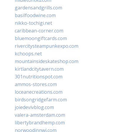
gardensandgrills.com
basilfoodwine.com
nikko-tochigi.net
caribbean-corner.com
bluemoongiftcards.com
rivercitysteampunkexpo.com
kchoops.net
mountainsideskateshop.com
kirtlandcitytavern.com
301nutritionspot.com
ammos-stores.com
loceanecreations.com
birdsongridgefarm.com
joiedevivblog.com
valera-amsterdam.com
libertybrandhemp.com
norwoodinnwi.com