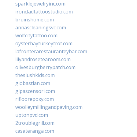
sparklejewelryinc.com
ironcladtattoostudio.com
bruinshome.com
annascleaningsvc.com
wolfcitytattoo.com
oysterbayturkeytrot.com
lafronterarestauranteybar.com
lilyandrosetearoom.com
olivesburgberrypatch.com
theslushkids.com
giobastian.com
glpascensori.com
rifloorepoxy.com
woolleymillingandpaving.com
uptonpvd.com
2troublegrill.com
casateranga.com