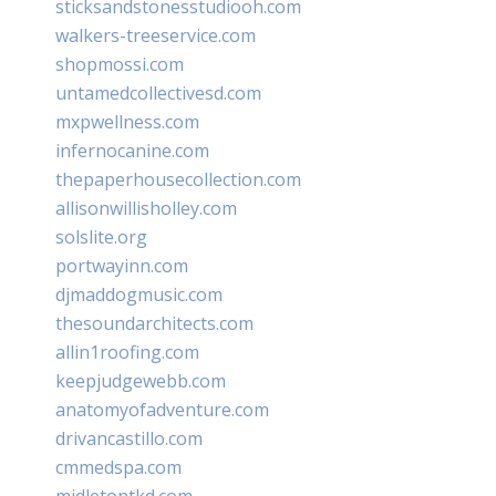
sticksandstonesstudiooh.com
walkers-treeservice.com
shopmossi.com
untamedcollectivesd.com
mxpwellness.com
infernocanine.com
thepaperhousecollection.com
allisonwillisholley.com
solslite.org
portwayinn.com
djmaddogmusic.com
thesoundarchitects.com
allin1roofing.com
keepjudgewebb.com
anatomyofadventure.com
drivancastillo.com
cmmedspa.com
midletontkd.com