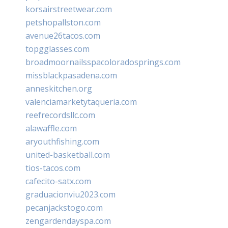
korsairstreetwear.com
petshopallston.com
avenue26tacos.com
topgglasses.com
broadmoornailsspacoloradosprings.com
missblackpasadena.com
anneskitchen.org
valenciamarketytaqueria.com
reefrecordsllc.com
alawaffle.com
aryouthfishing.com
united-basketball.com
tios-tacos.com
cafecito-satx.com
graduacionviu2023.com
pecanjackstogo.com
zengardendayspa.com