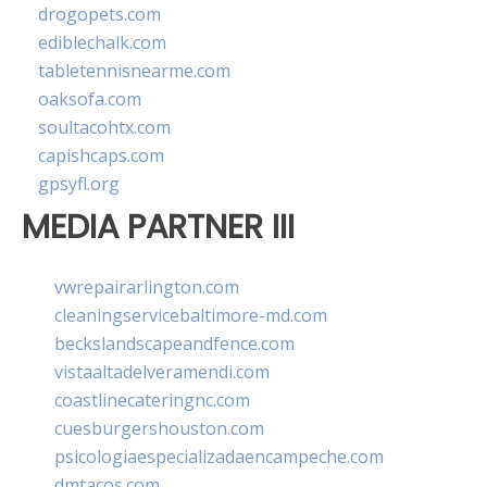
drogopets.com
ediblechalk.com
tabletennisnearme.com
oaksofa.com
soultacohtx.com
capishcaps.com
gpsyfl.org
MEDIA PARTNER III
vwrepairarlington.com
cleaningservicebaltimore-md.com
beckslandscapeandfence.com
vistaaltadelveramendi.com
coastlinecateringnc.com
cuesburgershouston.com
psicologiaespecializadaencampeche.com
dmtacos.com