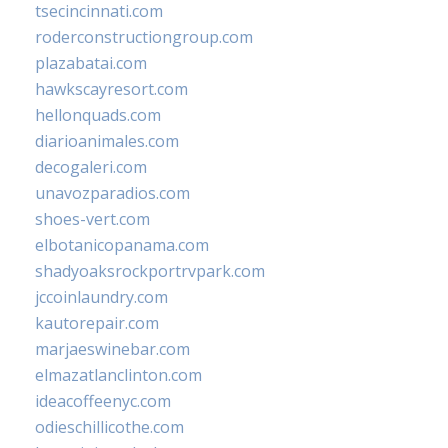
tsecincinnati.com
roderconstructiongroup.com
plazabatai.com
hawkscayresort.com
hellonquads.com
diarioanimales.com
decogaleri.com
unavozparadios.com
shoes-vert.com
elbotanicopanama.com
shadyoaksrockportrvpark.com
jccoinlaundry.com
kautorepair.com
marjaeswinebar.com
elmazatlanclinton.com
ideacoffeenyc.com
odieschillicothe.com