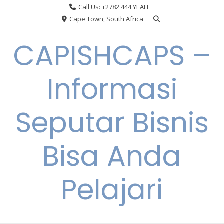
Skip
Call Us: +2782 444 YEAH
to
Cape Town, South Africa
content
CAPISHCAPS –
Informasi
Seputar Bisnis
Bisa Anda
Pelajari