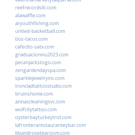
reefrecordsllc.com
alawaffle.com
aryouthfishing.com
united-basketball.com
tios-tacos.com
cafecito-satx.com
graduacionviu2023.com
pecanjackstogo.com
zengardendayspa.com
sparklejewelryinc.com
ironcladtattoostudio.com
bruinshome.com
annascleaningsvc.com
wolfcitytattoo.com
oysterbayturkeytrot.com
lafronterarestauranteybar.com
lilyandrosetearoom.com