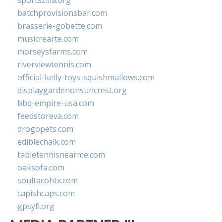
sportszilla.org
batchprovisionsbar.com
brasserie-gobette.com
musicrearte.com
morseysfarms.com
riverviewtennis.com
official-kelly-toys-squishmallows.com
displaygardenonsuncrest.org
bbq-empire-usa.com
feedstoreva.com
drogopets.com
ediblechalk.com
tabletennisnearme.com
oaksofa.com
soultacohtx.com
capishcaps.com
gpsyfl.org