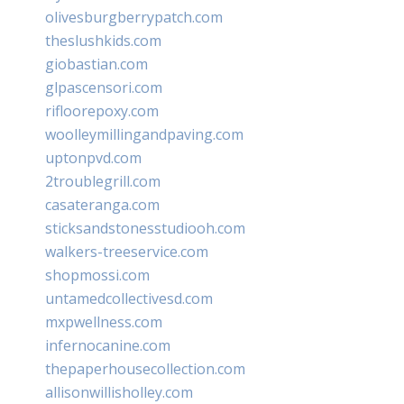
olivesburgberrypatch.com
theslushkids.com
giobastian.com
glpascensori.com
rifloorepoxy.com
woolleymillingandpaving.com
uptonpvd.com
2troublegrill.com
casateranga.com
sticksandstonesstudiooh.com
walkers-treeservice.com
shopmossi.com
untamedcollectivesd.com
mxpwellness.com
infernocanine.com
thepaperhousecollection.com
allisonwillisholley.com