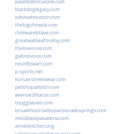
palatelatincuisine.com
blackdoglegacy.com
eatvivahouston.com
thebigshowok.com
chimeandstave.com
greatwallseafoodny.com
theloverose.com
gabriovoice.com
resinflowart.com
p-sports.net
korsairstreetwear.com
petshopallston.com
avenue26tacos.com
topgglasses.com
broadmoornailsspacoloradosprings.com
missblackpasadena.com
anneskitchen.org
valenciamarketytaqueria.com