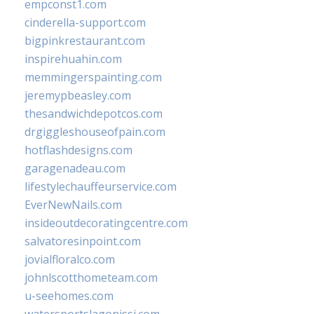
empconst1.com
cinderella-support.com
bigpinkrestaurant.com
inspirehuahin.com
memmingerspainting.com
jeremypbeasley.com
thesandwichdepotcos.com
drgiggleshouseofpain.com
hotflashdesigns.com
garagenadeau.com
lifestylechauffeurservice.com
EverNewNails.com
insideoutdecoratingcentre.com
salvatoresinpoint.com
jovialfloralco.com
johnlscotthometeam.com
u-seehomes.com