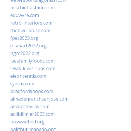
watersportslagonissi.com
mischieffashion.com
eduwyre.com
retro-interiors.com
theblvd-boise.com
fpet2023.org
e-smart2022.org
ngrc2022.org
leesfamilyfoods.com
lewis-lewis-cpas.com
eleontennis.com
cyetus.com
bradfordshops.com
almadenranchsanjose.com
advocatevijay.com
adlibilimler2023.com
naswwebed.org
balithut-manado.org