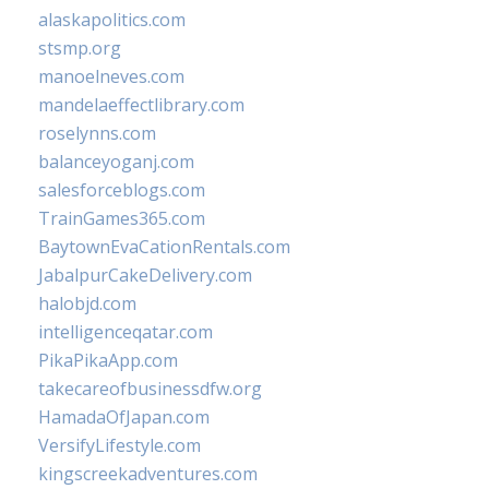
alaskapolitics.com
stsmp.org
manoelneves.com
mandelaeffectlibrary.com
roselynns.com
balanceyoganj.com
salesforceblogs.com
TrainGames365.com
BaytownEvaCationRentals.com
JabalpurCakeDelivery.com
halobjd.com
intelligenceqatar.com
PikaPikaApp.com
takecareofbusinessdfw.org
HamadaOfJapan.com
VersifyLifestyle.com
kingscreekadventures.com