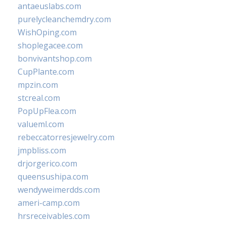
antaeuslabs.com
purelycleanchemdry.com
WishOping.com
shoplegacee.com
bonvivantshop.com
CupPlante.com
mpzin.com
stcreal.com
PopUpFlea.com
valueml.com
rebeccatorresjewelry.com
jmpbliss.com
drjorgerico.com
queensushipa.com
wendyweimerdds.com
ameri-camp.com
hrsreceivables.com