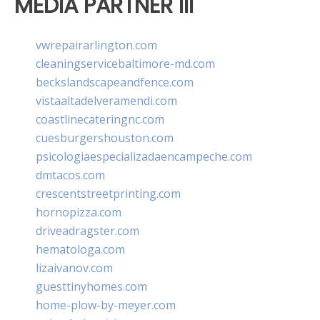
MEDIA PARTNER III
vwrepairarlington.com
cleaningservicebaltimore-md.com
beckslandscapeandfence.com
vistaaltadelveramendi.com
coastlinecateringnc.com
cuesburgershouston.com
psicologiaespecializadaencampeche.com
dmtacos.com
crescentstreetprinting.com
hornopizza.com
driveadragster.com
hematologa.com
lizaivanov.com
guesttinyhomes.com
home-plow-by-meyer.com