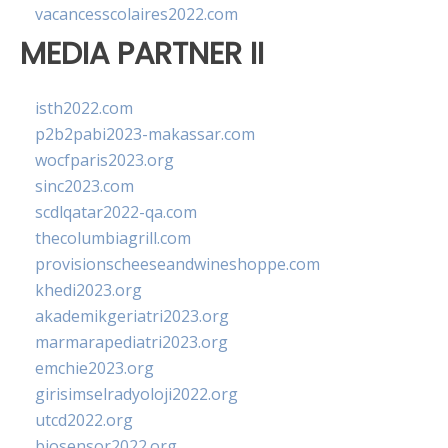
vacancesscolaires2022.com
MEDIA PARTNER II
isth2022.com
p2b2pabi2023-makassar.com
wocfparis2023.org
sinc2023.com
scdlqatar2022-qa.com
thecolumbiagrill.com
provisionscheeseandwineshoppe.com
khedi2023.org
akademikgeriatri2023.org
marmarapediatri2023.org
emchie2023.org
girisimselradyoloji2022.org
utcd2022.org
biosensor2022.org