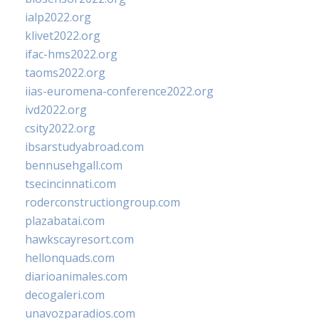
ialp2022.org
klivet2022.org
ifac-hms2022.org
taoms2022.org
iias-euromena-conference2022.org
ivd2022.org
csity2022.org
ibsarstudyabroad.com
bennusehgall.com
tsecincinnati.com
roderconstructiongroup.com
plazabatai.com
hawkscayresort.com
hellonquads.com
diarioanimales.com
decogaleri.com
unavozparadios.com