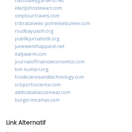
nassvalleygardens.net
electjohnstewart.com
omptourtravels.com
tribratanews-polreskebumen.com
rsudbayuasih.org
publikjurnalistik.org
juneteenthapparel.net
italywarm.com
journaloffinanceeconomics.com
kvk-kumari.org
foodscienceandtechnology.com
scisportsscience.com
addisababacuisineaz.com
burgerimcamas.com
Link Alternatif