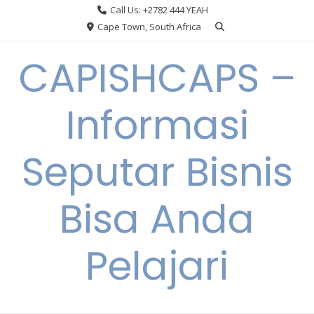
Skip
Call Us: +2782 444 YEAH
to
Cape Town, South Africa
content
CAPISHCAPS –
Informasi
Seputar Bisnis
Bisa Anda
Pelajari