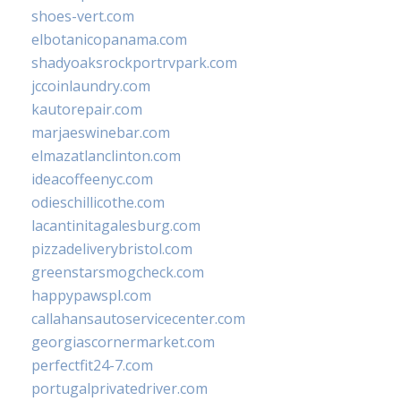
shoes-vert.com
elbotanicopanama.com
shadyoaksrockportrvpark.com
jccoinlaundry.com
kautorepair.com
marjaeswinebar.com
elmazatlanclinton.com
ideacoffeenyc.com
odieschillicothe.com
lacantinitagalesburg.com
pizzadeliverybristol.com
greenstarsmogcheck.com
happypawspl.com
callahansautoservicecenter.com
georgiascornermarket.com
perfectfit24-7.com
portugalprivatedriver.com