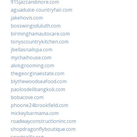
915jazzandmore.com
aguadulce-countryfair.com
jakehovis.com
bosswingsduluth.com
birminghamautocare.com
tonyscountrykitchen.com
jbellasnailspa.com
mychaihouse.com
alvisgrooming.com
thegeorginaestate.com
blythewoodseafood.com
paolosdelibangkok.com
bobacove.com
phoone24brookfield.com
mickeybarmama.com
roadwayconstructioninc.com
shopdragonflyboutique.com