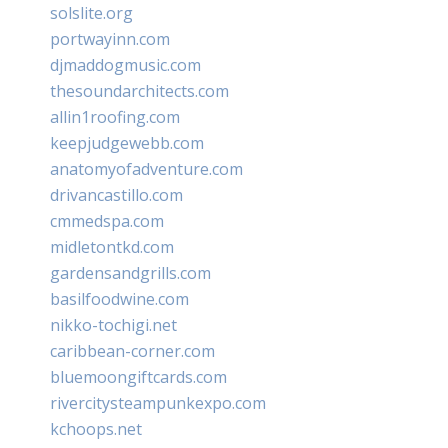
solslite.org
portwayinn.com
djmaddogmusic.com
thesoundarchitects.com
allin1roofing.com
keepjudgewebb.com
anatomyofadventure.com
drivancastillo.com
cmmedspa.com
midletontkd.com
gardensandgrills.com
basilfoodwine.com
nikko-tochigi.net
caribbean-corner.com
bluemoongiftcards.com
rivercitysteampunkexpo.com
kchoops.net