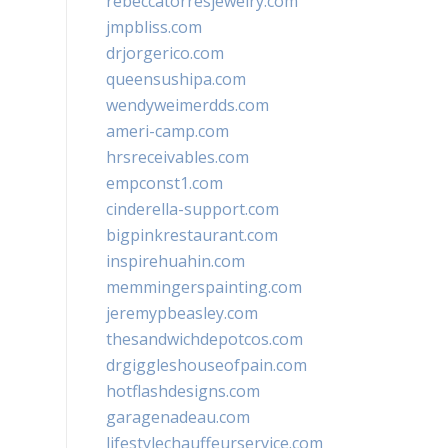
rebeccatorresjewelry.com
jmpbliss.com
drjorgerico.com
queensushipa.com
wendyweimerdds.com
ameri-camp.com
hrsreceivables.com
empconst1.com
cinderella-support.com
bigpinkrestaurant.com
inspirehuahin.com
memmingerspainting.com
jeremypbeasley.com
thesandwichdepotcos.com
drgiggleshouseofpain.com
hotflashdesigns.com
garagenadeau.com
lifestylechauffeurservice.com