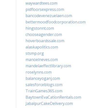
waywardtees.com
pidfloorsexpress.com
bancodevenezuelaen.com
bettermoodfoodcorporation.com
hingstonnt.com
chooseagender.com
hoverboardssale.com
alaskapolitics.com
stsmp.org
manoelneves.com
mandelaeffectlibrary.com
roselynns.com
balanceyoganj.com
salesforceblogs.com
TrainGames365.com
BaytownEvaCationRentals.com
JabalpurCakeDelivery.com