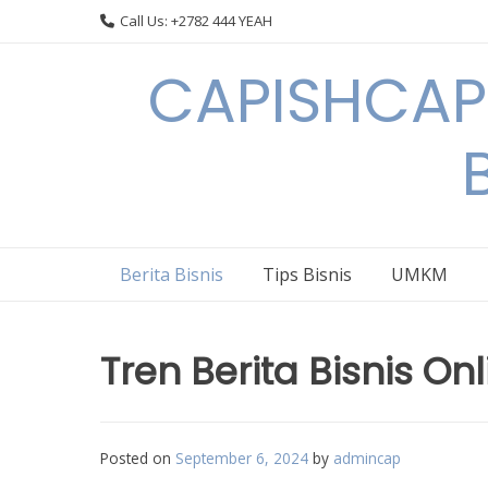
Skip
Call Us: +2782 444 YEAH
to
content
CAPISHCAPS
Berita Bisnis
Tips Bisnis
UMKM
Tren Berita Bisnis On
Posted on
September 6, 2024
by
admincap