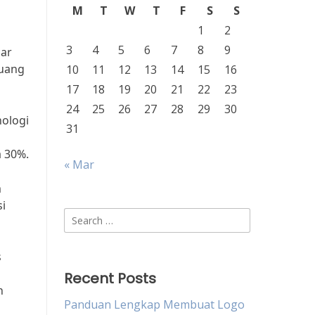
M
T
W
T
F
S
S
1
2
3
4
5
6
7
8
9
sar
luang
10
11
12
13
14
15
16
17
18
19
20
21
22
23
24
25
26
27
28
29
30
nologi
31
a 30%.
« Mar
m
i
Search
for:
s
Recent Posts
h
Panduan Lengkap Membuat Logo