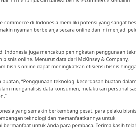
. Hal ini menunjukkan bahwa bisnis e-commerce semakin
e-commerce di Indonesia memiliki potensi yang sangat be
akin nyaman berbelanja secara online dan ini menjadi pe
aru di Indonesia juga mencakup peningkatan penggunaan tek
lam bisnis online. Menurut data dari McKinsey & Company,
 bisnis online dapat meningkatkan efisiensi bisnis hingg
n buatan, “Penggunaan teknologi kecerdasan buatan dala
dalam menganalisis data konsumen, melakukan personalisas
n.”
ndonesia yang semakin berkembang pesat, para pelaku bisni
rkembangan teknologi dan memanfaatkannya untuk
ni bermanfaat untuk Anda para pembaca. Terima kasih tela