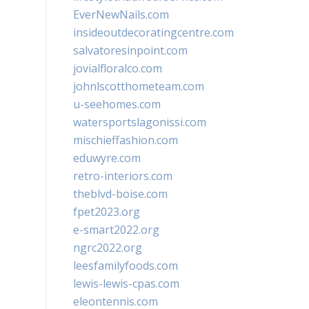
EverNewNails.com
insideoutdecoratingcentre.com
salvatoresinpoint.com
jovialfloralco.com
johnlscotthometeam.com
u-seehomes.com
watersportslagonissi.com
mischieffashion.com
eduwyre.com
retro-interiors.com
theblvd-boise.com
fpet2023.org
e-smart2022.org
ngrc2022.org
leesfamilyfoods.com
lewis-lewis-cpas.com
eleontennis.com