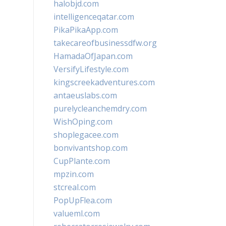
halobjd.com
intelligenceqatar.com
PikaPikaApp.com
takecareofbusinessdfw.org
HamadaOfJapan.com
VersifyLifestyle.com
kingscreekadventures.com
antaeuslabs.com
purelycleanchemdry.com
WishOping.com
shoplegacee.com
bonvivantshop.com
CupPlante.com
mpzin.com
stcreal.com
PopUpFlea.com
valueml.com