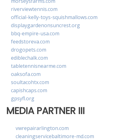
morseysfarms.com
riverviewtennis.com
official-kelly-toys-squishmallows.com
displaygardenonsuncrest.org
bbq-empire-usa.com
feedstoreva.com
drogopets.com
ediblechalk.com
tabletennisnearme.com
oaksofa.com
soultacohtx.com
capishcaps.com
gpsyfl.org
MEDIA PARTNER III
vwrepairarlington.com
cleaningservicebaltimore-md.com