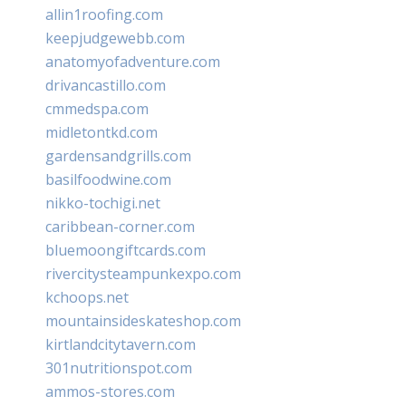
allin1roofing.com
keepjudgewebb.com
anatomyofadventure.com
drivancastillo.com
cmmedspa.com
midletontkd.com
gardensandgrills.com
basilfoodwine.com
nikko-tochigi.net
caribbean-corner.com
bluemoongiftcards.com
rivercitysteampunkexpo.com
kchoops.net
mountainsideskateshop.com
kirtlandcitytavern.com
301nutritionspot.com
ammos-stores.com