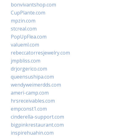
bonvivantshop.com
CupPlante.com
mpzin.com
stcreal.com
PopUpFlea.com
valueml.com
rebeccatorresjewelry.com
jmpbliss.com
drjorgerico.com
queensushipa.com
wendyweimerdds.com
ameri-camp.com
hrsreceivables.com
empconst1.com
cinderella-support.com
bigpinkrestaurant.com
inspirehuahin.com