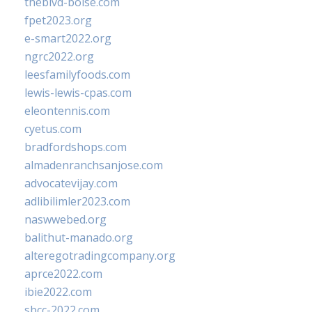
theblvd-boise.com
fpet2023.org
e-smart2022.org
ngrc2022.org
leesfamilyfoods.com
lewis-lewis-cpas.com
eleontennis.com
cyetus.com
bradfordshops.com
almadenranchsanjose.com
advocatevijay.com
adlibilimler2023.com
naswwebed.org
balithut-manado.org
alteregotradingcompany.org
aprce2022.com
ibie2022.com
sbcc-2022.com