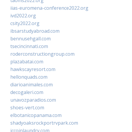
taoms2022.org
iias-euromena-conference2022.org
ivd2022.org
csity2022.org
ibsarstudyabroad.com
bennusehgall.com
tsecincinnati.com
roderconstructiongroup.com
plazabatai.com
hawkscayresort.com
hellonquads.com
diarioanimales.com
decogaleri.com
unavozparadios.com
shoes-vert.com
elbotanicopanama.com
shadyoaksrockportrvpark.com
jccoinlaundry.com