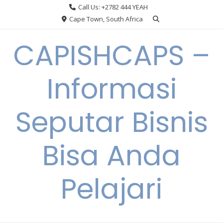
Skip
Call Us: +2782 444 YEAH
to
Cape Town, South Africa
content
CAPISHCAPS –
Informasi
Seputar Bisnis
Bisa Anda
Pelajari