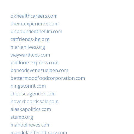
okhealthcareers.com
theintexperience.com
unboundedthefilm.com
catfriends-bg.org
marianlives.org
waywardtees.com
pidfloorsexpress.com
bancodevenezuelaen.com
bettermoodfoodcorporation.com
hingstonnt.com
chooseagender.com
hoverboardssale.com
alaskapolitics.com
stsmp.org
manoelneves.com
mandelaeffectlibrary.com