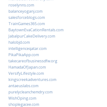
roselynns.com
balanceyoganj.com
salesforceblogs.com
TrainGames365.com
BaytownEvaCationRentals.com
JabalpurCakeDelivery.com
halobjd.com
intelligenceqatar.com
PikaPikaApp.com
takecareofbusinessdfw.org
HamadaOfJapan.com
VersifyLifestyle.com
kingscreekadventures.com
antaeuslabs.com
purelycleanchemdry.com
WishOping.com
shoplegacee.com