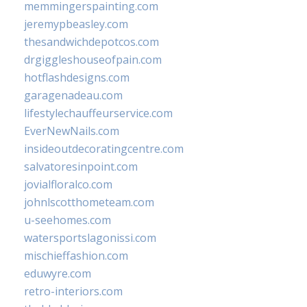
memmingerspainting.com
jeremypbeasley.com
thesandwichdepotcos.com
drgiggleshouseofpain.com
hotflashdesigns.com
garagenadeau.com
lifestylechauffeurservice.com
EverNewNails.com
insideoutdecoratingcentre.com
salvatoresinpoint.com
jovialfloralco.com
johnlscotthometeam.com
u-seehomes.com
watersportslagonissi.com
mischieffashion.com
eduwyre.com
retro-interiors.com