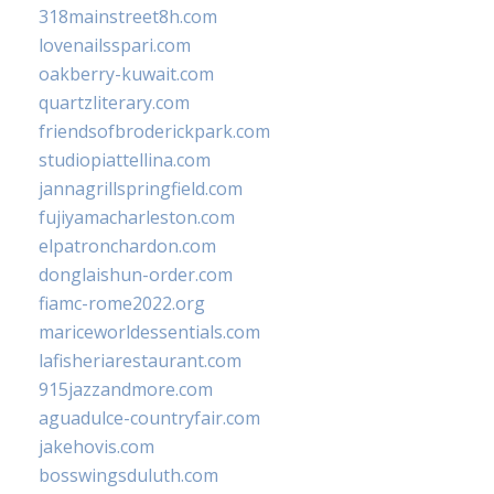
318mainstreet8h.com
lovenailsspari.com
oakberry-kuwait.com
quartzliterary.com
friendsofbroderickpark.com
studiopiattellina.com
jannagrillspringfield.com
fujiyamacharleston.com
elpatronchardon.com
donglaishun-order.com
fiamc-rome2022.org
mariceworldessentials.com
lafisheriarestaurant.com
915jazzandmore.com
aguadulce-countryfair.com
jakehovis.com
bosswingsduluth.com