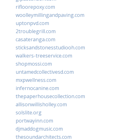
rifloorepoxy.com
woolleymillingandpaving.com
uptonpvd.com
2troublegrill.com
casateranga.com
sticksandstonesstudiooh.com
walkers-treeservice.com
shopmossi.com
untamedcollectivesd.com
mxpwellness.com
infernocanine.com
thepaperhousecollection.com
allisonwillisholley.com
solslite.org
portwayinn.com
djmaddogmusic.com
thesoundarchitects.com