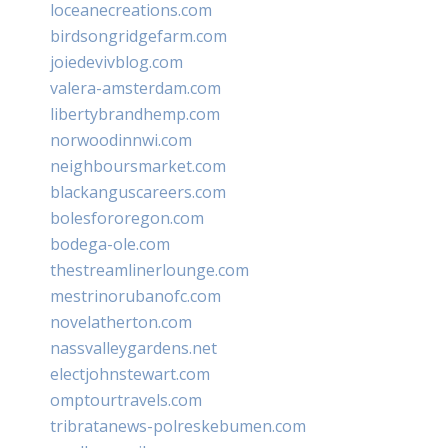
loceanecreations.com
birdsongridgefarm.com
joiedevivblog.com
valera-amsterdam.com
libertybrandhemp.com
norwoodinnwi.com
neighboursmarket.com
blackanguscareers.com
bolesfororegon.com
bodega-ole.com
thestreamlinerlounge.com
mestrinorubanofc.com
novelatherton.com
nassvalleygardens.net
electjohnstewart.com
omptourtravels.com
tribratanews-polreskebumen.com