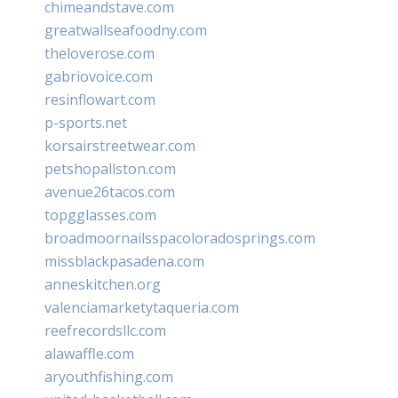
chimeandstave.com
greatwallseafoodny.com
theloverose.com
gabriovoice.com
resinflowart.com
p-sports.net
korsairstreetwear.com
petshopallston.com
avenue26tacos.com
topgglasses.com
broadmoornailsspacoloradosprings.com
missblackpasadena.com
anneskitchen.org
valenciamarketytaqueria.com
reefrecordsllc.com
alawaffle.com
aryouthfishing.com