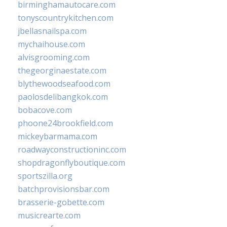
birminghamautocare.com
tonyscountrykitchen.com
jbellasnailspa.com
mychaihouse.com
alvisgrooming.com
thegeorginaestate.com
blythewoodseafood.com
paolosdelibangkok.com
bobacove.com
phoone24brookfield.com
mickeybarmama.com
roadwayconstructioninc.com
shopdragonflyboutique.com
sportszilla.org
batchprovisionsbar.com
brasserie-gobette.com
musicrearte.com