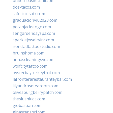
united-basketball.com
tios-tacos.com
cafecito-satx.com
graduacionviu2023.com
pecanjackstogo.com
zengardendayspa.com
sparklejewelryinc.com
ironcladtattoostudio.com
bruinshome.com
annascleaningsvc.com
wolfcitytattoo.com
oysterbayturkeytrot.com
lafronterarestauranteybar.com
lilyandrosetearoom.com
olivesburgberrypatch.com
theslushkids.com
giobastian.com
glpascensori.com