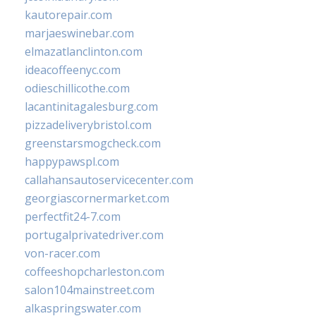
kautorepair.com
marjaeswinebar.com
elmazatlanclinton.com
ideacoffeenyc.com
odieschillicothe.com
lacantinitagalesburg.com
pizzadeliverybristol.com
greenstarsmogcheck.com
happypawspl.com
callahansautoservicecenter.com
georgiascornermarket.com
perfectfit24-7.com
portugalprivatedriver.com
von-racer.com
coffeeshopcharleston.com
salon104mainstreet.com
alkaspringswater.com