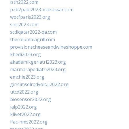
isth2022.com
p2b2pabi2023-makassar.com
wocfparis2023.org
sinc2023.com
scdlqatar2022-qa.com
thecolumbiagrill.com
provisionscheeseandwineshoppe.com
khedi2023.org
akademikgeriatri2023.org
marmarapediatri2023.org
emchie2023.org
girisimselradyoloji2022.org
utcd2022.org
biosensor2022.org
ialp2022.org
klivet2022.org
ifac-hms2022.org