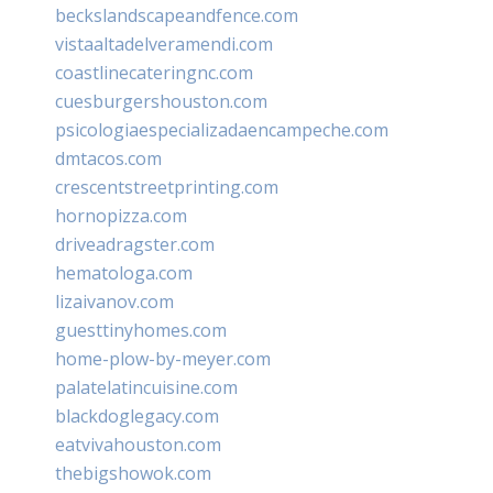
beckslandscapeandfence.com
vistaaltadelveramendi.com
coastlinecateringnc.com
cuesburgershouston.com
psicologiaespecializadaencampeche.com
dmtacos.com
crescentstreetprinting.com
hornopizza.com
driveadragster.com
hematologa.com
lizaivanov.com
guesttinyhomes.com
home-plow-by-meyer.com
palatelatincuisine.com
blackdoglegacy.com
eatvivahouston.com
thebigshowok.com