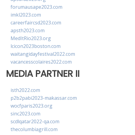
forumausape2023.com
imkl2023.com
careerfaircsd2023.com
apsth2023.com
MedItRio2023.org
lcicon2023boston.com
waitangidayfestival2022.com
vacancesscolaires2022.com
MEDIA PARTNER II
isth2022.com
p2b2pabi2023-makassar.com
wocfparis2023.org
sinc2023.com
scdlqatar2022-qa.com
thecolumbiagrill.com