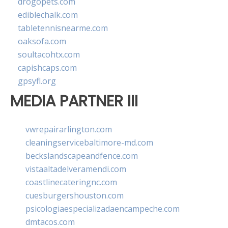
drogopets.com
ediblechalk.com
tabletennisnearme.com
oaksofa.com
soultacohtx.com
capishcaps.com
gpsyfl.org
MEDIA PARTNER III
vwrepairarlington.com
cleaningservicebaltimore-md.com
beckslandscapeandfence.com
vistaaltadelveramendi.com
coastlinecateringnc.com
cuesburgershouston.com
psicologiaespecializadaencampeche.com
dmtacos.com