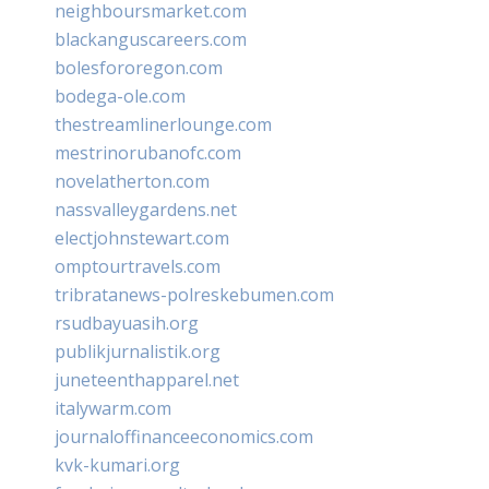
neighboursmarket.com
blackanguscareers.com
bolesfororegon.com
bodega-ole.com
thestreamlinerlounge.com
mestrinorubanofc.com
novelatherton.com
nassvalleygardens.net
electjohnstewart.com
omptourtravels.com
tribratanews-polreskebumen.com
rsudbayuasih.org
publikjurnalistik.org
juneteenthapparel.net
italywarm.com
journaloffinanceeconomics.com
kvk-kumari.org