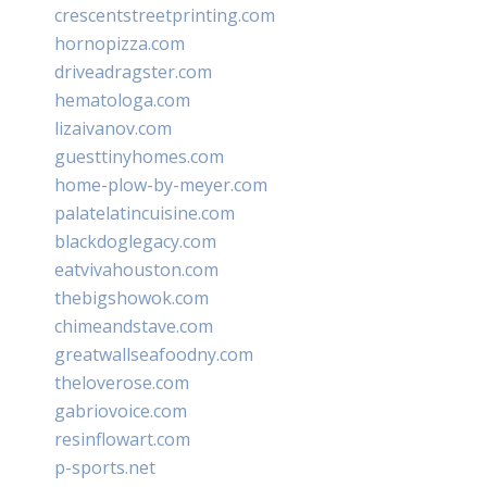
crescentstreetprinting.com
hornopizza.com
driveadragster.com
hematologa.com
lizaivanov.com
guesttinyhomes.com
home-plow-by-meyer.com
palatelatincuisine.com
blackdoglegacy.com
eatvivahouston.com
thebigshowok.com
chimeandstave.com
greatwallseafoodny.com
theloverose.com
gabriovoice.com
resinflowart.com
p-sports.net