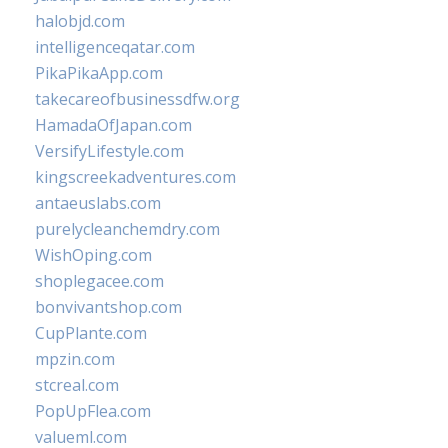
halobjd.com
intelligenceqatar.com
PikaPikaApp.com
takecareofbusinessdfw.org
HamadaOfJapan.com
VersifyLifestyle.com
kingscreekadventures.com
antaeuslabs.com
purelycleanchemdry.com
WishOping.com
shoplegacee.com
bonvivantshop.com
CupPlante.com
mpzin.com
stcreal.com
PopUpFlea.com
valueml.com