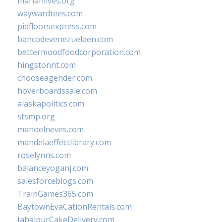
marianlives.org
waywardtees.com
pidfloorsexpress.com
bancodevenezuelaen.com
bettermoodfoodcorporation.com
hingstonnt.com
chooseagender.com
hoverboardssale.com
alaskapolitics.com
stsmp.org
manoelneves.com
mandelaeffectlibrary.com
roselynns.com
balanceyoganj.com
salesforceblogs.com
TrainGames365.com
BaytownEvaCationRentals.com
JabalpurCakeDelivery.com