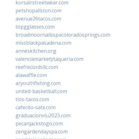
korsairstreetwear.com
petshopallston.com
avenue26tacos.com
topgglasses.com
broadmoornailsspacoloradosprings.com
missblackpasadena.com
anneskitchen.org
valenciamarketytaqueria.com
reefrecordsllc.com
alawaffle.com
aryouthfishing.com
united-basketball.com
tios-tacos.com
cafecito-satx.com
graduacionviu2023.com
pecanjackstogo.com
zengardendayspa.com