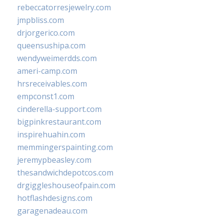
rebeccatorresjewelry.com
jmpbliss.com
drjorgerico.com
queensushipa.com
wendyweimerdds.com
ameri-camp.com
hrsreceivables.com
empconst1.com
cinderella-support.com
bigpinkrestaurant.com
inspirehuahin.com
memmingerspainting.com
jeremypbeasley.com
thesandwichdepotcos.com
drgiggleshouseofpain.com
hotflashdesigns.com
garagenadeau.com