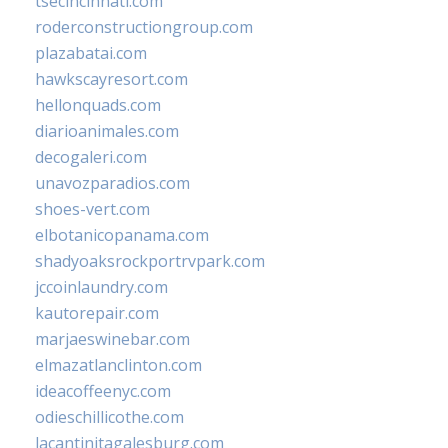
tsecincinnati.com
roderconstructiongroup.com
plazabatai.com
hawkscayresort.com
hellonquads.com
diarioanimales.com
decogaleri.com
unavozparadios.com
shoes-vert.com
elbotanicopanama.com
shadyoaksrockportrvpark.com
jccoinlaundry.com
kautorepair.com
marjaeswinebar.com
elmazatlanclinton.com
ideacoffeenyc.com
odieschillicothe.com
lacantinitagalesburg.com