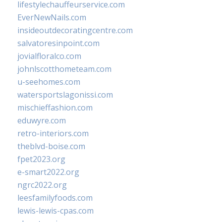
lifestylechauffeurservice.com
EverNewNails.com
insideoutdecoratingcentre.com
salvatoresinpoint.com
jovialfloralco.com
johnlscotthometeam.com
u-seehomes.com
watersportslagonissi.com
mischieffashion.com
eduwyre.com
retro-interiors.com
theblvd-boise.com
fpet2023.org
e-smart2022.org
ngrc2022.org
leesfamilyfoods.com
lewis-lewis-cpas.com