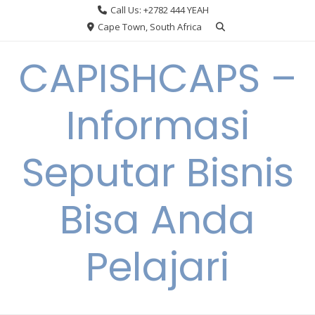
Skip
Call Us: +2782 444 YEAH
to
Cape Town, South Africa
content
CAPISHCAPS –
Informasi
Seputar Bisnis
Bisa Anda
Pelajari