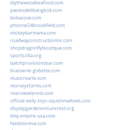
blythewoodseafood.com
paolosdelibangkok.com
bobacove.com
phoone24brookfield.com
mickeybarmama.com
roadwayconstructioninc.com
shopdragonflyboutique.com
sportszilla.org
batchprovisionsbar.com
brasserie-gobette.com
musicrearte.com
morseysfarms.com
riverviewtennis.com
official-kelly-toys-squishmallows.com
displaygardenonsuncrest.org
bbq-empire-usa.com
feedstoreva.com