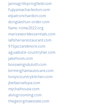
jannagrillspringfield.com
fujiyamacharleston.com
elpatronchardon.com
donglaishun-order.com
fiamc-rome2022.org
mariceworldessentials.com
lafisheriarestaurant.com
915jazzandmore.com
aguadulce-countryfair.com
jakehovis.com
bosswingsduluth.com
birminghamautocare.com
tonyscountrykitchen.com
jbellasnailspa.com
mychaihouse.com
alvisgrooming.com
thegeorginaestate.com