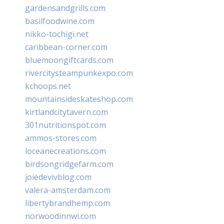
gardensandgrills.com
basilfoodwine.com
nikko-tochigi.net
caribbean-corner.com
bluemoongiftcards.com
rivercitysteampunkexpo.com
kchoops.net
mountainsideskateshop.com
kirtlandcitytavern.com
301nutritionspot.com
ammos-stores.com
loceanecreations.com
birdsongridgefarm.com
joiedevivblog.com
valera-amsterdam.com
libertybrandhemp.com
norwoodinnwi.com