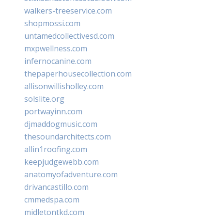
walkers-treeservice.com
shopmossi.com
untamedcollectivesd.com
mxpwellness.com
infernocanine.com
thepaperhousecollection.com
allisonwillisholley.com
solslite.org
portwayinn.com
djmaddogmusic.com
thesoundarchitects.com
allin1roofing.com
keepjudgewebb.com
anatomyofadventure.com
drivancastillo.com
cmmedspa.com
midletontkd.com