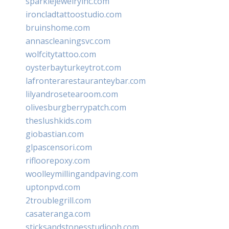
sparklejewelryinc.com
ironcladtattoostudio.com
bruinshome.com
annascleaningsvc.com
wolfcitytattoo.com
oysterbayturkeytrot.com
lafronterarestauranteybar.com
lilyandrosetearoom.com
olivesburgberrypatch.com
theslushkids.com
giobastian.com
glpascensori.com
rifloorepoxy.com
woolleymillingandpaving.com
uptonpvd.com
2troublegrill.com
casateranga.com
sticksandstonesstudiooh.com