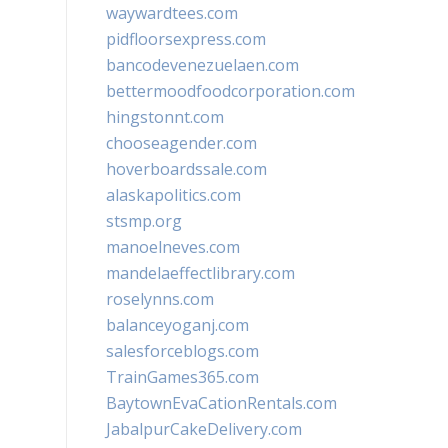
waywardtees.com
pidfloorsexpress.com
bancodevenezuelaen.com
bettermoodfoodcorporation.com
hingstonnt.com
chooseagender.com
hoverboardssale.com
alaskapolitics.com
stsmp.org
manoelneves.com
mandelaeffectlibrary.com
roselynns.com
balanceyoganj.com
salesforceblogs.com
TrainGames365.com
BaytownEvaCationRentals.com
JabalpurCakeDelivery.com