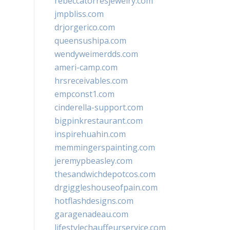
rebeccatorresjewelry.com
jmpbliss.com
drjorgerico.com
queensushipa.com
wendyweimerdds.com
ameri-camp.com
hrsreceivables.com
empconst1.com
cinderella-support.com
bigpinkrestaurant.com
inspirehuahin.com
memmingerspainting.com
jeremypbeasley.com
thesandwichdepotcos.com
drgiggleshouseofpain.com
hotflashdesigns.com
garagenadeau.com
lifestylechauffeurservice.com