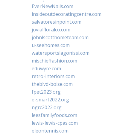
EverNewNails.com
insideoutdecoratingcentre.com
salvatoresinpoint.com
jovialfloralco.com
johnlscotthometeam.com
u-seehomes.com
watersportslagonissi.com
mischieffashion.com
eduwyre.com
retro-interiors.com
theblvd-boise.com
fpet2023.org
e-smart2022.org
ngrc2022.org
leesfamilyfoods.com
lewis-lewis-cpas.com
eleontennis.com