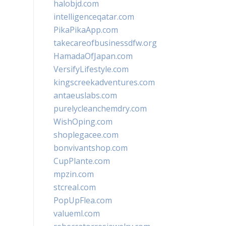
halobjd.com
intelligenceqatar.com
PikaPikaApp.com
takecareofbusinessdfw.org
HamadaOfJapan.com
VersifyLifestyle.com
kingscreekadventures.com
antaeuslabs.com
purelycleanchemdry.com
WishOping.com
shoplegacee.com
bonvivantshop.com
CupPlante.com
mpzin.com
stcreal.com
PopUpFlea.com
valueml.com