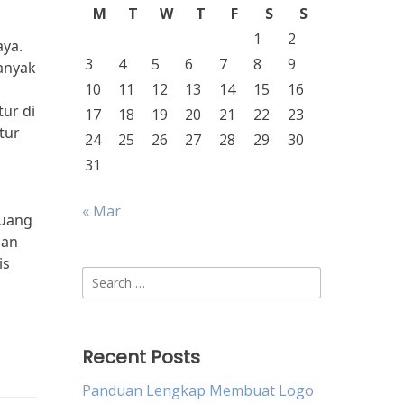
M
T
W
T
F
S
S
1
2
aya.
3
4
5
6
7
8
9
anyak
10
11
12
13
14
15
16
ur di
17
18
19
20
21
22
23
tur
24
25
26
27
28
29
30
31
« Mar
luang
dan
is
Search
for:
Recent Posts
Panduan Lengkap Membuat Logo