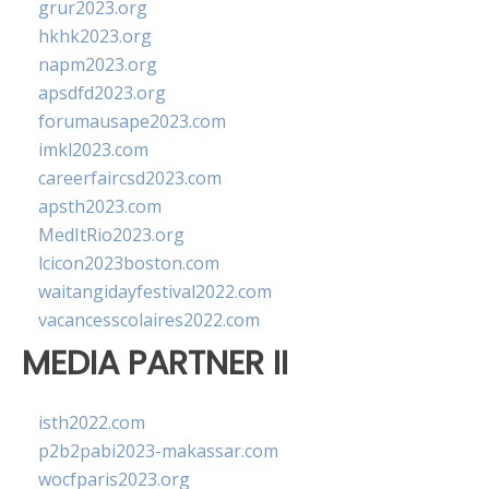
grur2023.org
hkhk2023.org
napm2023.org
apsdfd2023.org
forumausape2023.com
imkl2023.com
careerfaircsd2023.com
apsth2023.com
MedItRio2023.org
lcicon2023boston.com
waitangidayfestival2022.com
vacancesscolaires2022.com
MEDIA PARTNER II
isth2022.com
p2b2pabi2023-makassar.com
wocfparis2023.org