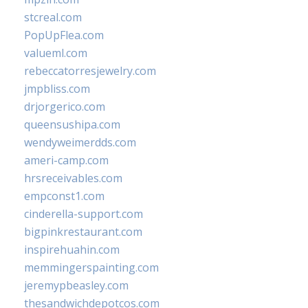
stcreal.com
PopUpFlea.com
valueml.com
rebeccatorresjewelry.com
jmpbliss.com
drjorgerico.com
queensushipa.com
wendyweimerdds.com
ameri-camp.com
hrsreceivables.com
empconst1.com
cinderella-support.com
bigpinkrestaurant.com
inspirehuahin.com
memmingerspainting.com
jeremypbeasley.com
thesandwichdepotcos.com