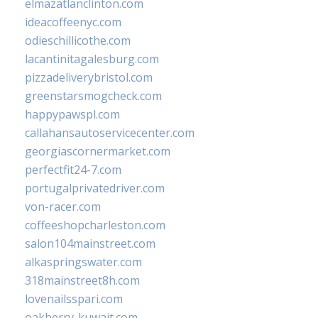
elmazatlanclinton.com
ideacoffeenyc.com
odieschillicothe.com
lacantinitagalesburg.com
pizzadeliverybristol.com
greenstarsmogcheck.com
happypawspl.com
callahansautoservicecenter.com
georgiascornermarket.com
perfectfit24-7.com
portugalprivatedriver.com
von-racer.com
coffeeshopcharleston.com
salon104mainstreet.com
alkaspringswater.com
318mainstreet8h.com
lovenailsspari.com
oakberry-kuwait.com