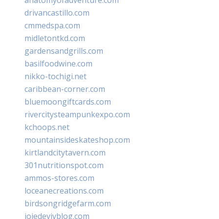
drivancastillo.com
cmmedspa.com
midletontkd.com
gardensandgrills.com
basilfoodwine.com
nikko-tochigi.net
caribbean-corner.com
bluemoongiftcards.com
rivercitysteampunkexpo.com
kchoops.net
mountainsideskateshop.com
kirtlandcitytavern.com
301nutritionspot.com
ammos-stores.com
loceanecreations.com
birdsongridgefarm.com
joiedevivblog.com