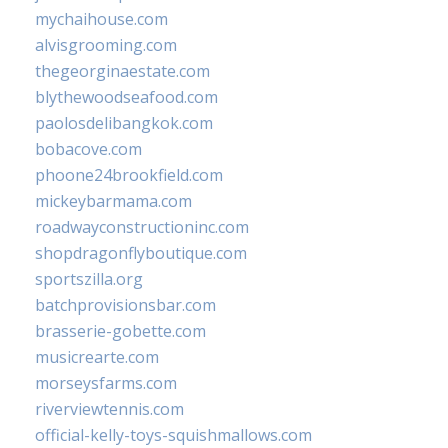
mychaihouse.com
alvisgrooming.com
thegeorginaestate.com
blythewoodseafood.com
paolosdelibangkok.com
bobacove.com
phoone24brookfield.com
mickeybarmama.com
roadwayconstructioninc.com
shopdragonflyboutique.com
sportszilla.org
batchprovisionsbar.com
brasserie-gobette.com
musicrearte.com
morseysfarms.com
riverviewtennis.com
official-kelly-toys-squishmallows.com