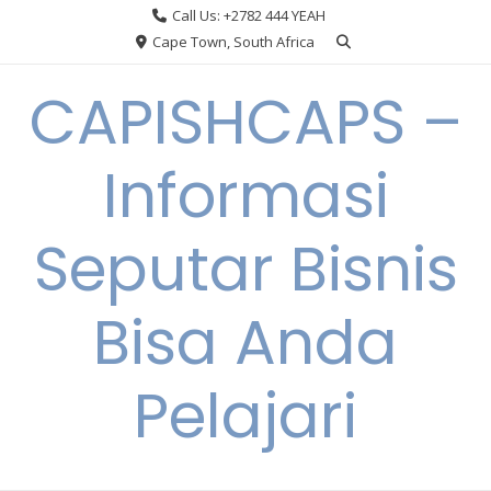
Skip
Call Us: +2782 444 YEAH
to
Cape Town, South Africa
content
CAPISHCAPS –
Informasi
Seputar Bisnis
Bisa Anda
Pelajari