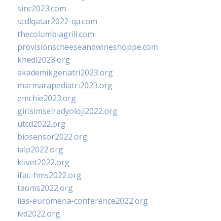
sinc2023.com
scdlqatar2022-qa.com
thecolumbiagrill.com
provisionscheeseandwineshoppe.com
khedi2023.org
akademikgeriatri2023.org
marmarapediatri2023.org
emchie2023.org
girisimselradyoloji2022.org
utcd2022.org
biosensor2022.org
ialp2022.org
klivet2022.org
ifac-hms2022.org
taoms2022.org
iias-euromena-conference2022.org
ivd2022.org