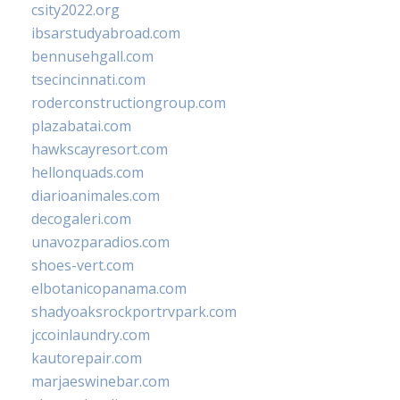
csity2022.org
ibsarstudyabroad.com
bennusehgall.com
tsecincinnati.com
roderconstructiongroup.com
plazabatai.com
hawkscayresort.com
hellonquads.com
diarioanimales.com
decogaleri.com
unavozparadios.com
shoes-vert.com
elbotanicopanama.com
shadyoaksrockportrvpark.com
jccoinlaundry.com
kautorepair.com
marjaeswinebar.com