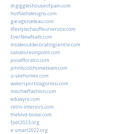
drgiggleshouseofpain.com
hotflashdesigns.com
garagenadeau.com
lifestylechauffeurservice.com
EverNewNails.com
insideoutdecoratingcentre.com
salvatoresinpoint.com
jovialfloralco.com
johnlscotthometeam.com
u-seehomes.com
watersportslagonissi.com
mischieffashion.com
eduwyre.com
retro-interiors.com
theblvd-boise.com
fpet2023.org
e-smart2022.org