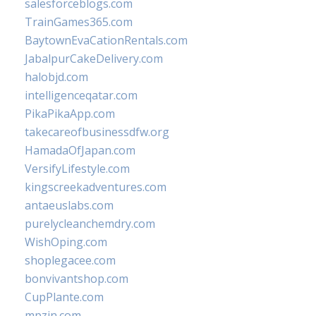
salesforceblogs.com
TrainGames365.com
BaytownEvaCationRentals.com
JabalpurCakeDelivery.com
halobjd.com
intelligenceqatar.com
PikaPikaApp.com
takecareofbusinessdfw.org
HamadaOfJapan.com
VersifyLifestyle.com
kingscreekadventures.com
antaeuslabs.com
purelycleanchemdry.com
WishOping.com
shoplegacee.com
bonvivantshop.com
CupPlante.com
mpzin.com