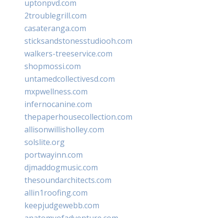
uptonpvd.com
2troublegrill.com
casateranga.com
sticksandstonesstudiooh.com
walkers-treeservice.com
shopmossi.com
untamedcollectivesd.com
mxpwellness.com
infernocanine.com
thepaperhousecollection.com
allisonwillisholley.com
solslite.org
portwayinn.com
djmaddogmusic.com
thesoundarchitects.com
allin1roofing.com
keepjudgewebb.com
anatomyofadventure.com