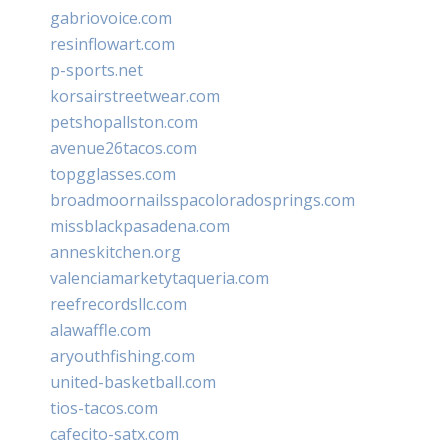
gabriovoice.com
resinflowart.com
p-sports.net
korsairstreetwear.com
petshopallston.com
avenue26tacos.com
topgglasses.com
broadmoornailsspacoloradosprings.com
missblackpasadena.com
anneskitchen.org
valenciamarketytaqueria.com
reefrecordsllc.com
alawaffle.com
aryouthfishing.com
united-basketball.com
tios-tacos.com
cafecito-satx.com