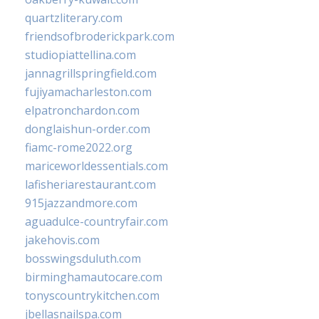
quartzliterary.com
friendsofbroderickpark.com
studiopiattellina.com
jannagrillspringfield.com
fujiyamacharleston.com
elpatronchardon.com
donglaishun-order.com
fiamc-rome2022.org
mariceworldessentials.com
lafisheriarestaurant.com
915jazzandmore.com
aguadulce-countryfair.com
jakehovis.com
bosswingsduluth.com
birminghamautocare.com
tonyscountrykitchen.com
jbellasnailspa.com