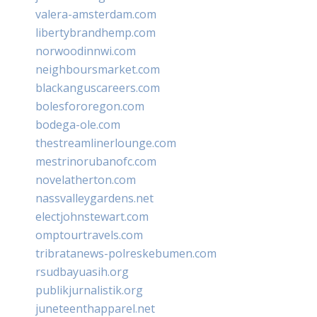
valera-amsterdam.com
libertybrandhemp.com
norwoodinnwi.com
neighboursmarket.com
blackanguscareers.com
bolesfororegon.com
bodega-ole.com
thestreamlinerlounge.com
mestrinorubanofc.com
novelatherton.com
nassvalleygardens.net
electjohnstewart.com
omptourtravels.com
tribratanews-polreskebumen.com
rsudbayuasih.org
publikjurnalistik.org
juneteenthapparel.net