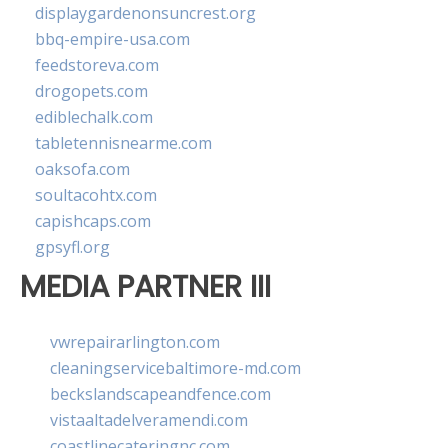
displaygardenonsuncrest.org
bbq-empire-usa.com
feedstoreva.com
drogopets.com
ediblechalk.com
tabletennisnearme.com
oaksofa.com
soultacohtx.com
capishcaps.com
gpsyfl.org
MEDIA PARTNER III
vwrepairarlington.com
cleaningservicebaltimore-md.com
beckslandscapeandfence.com
vistaaltadelveramendi.com
coastlinecateringnc.com