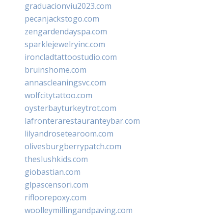
graduacionviu2023.com
pecanjackstogo.com
zengardendayspa.com
sparklejewelryinc.com
ironcladtattoostudio.com
bruinshome.com
annascleaningsvc.com
wolfcitytattoo.com
oysterbayturkeytrot.com
lafronterarestauranteybar.com
lilyandrosetearoom.com
olivesburgberrypatch.com
theslushkids.com
giobastian.com
glpascensori.com
rifloorepoxy.com
woolleymillingandpaving.com