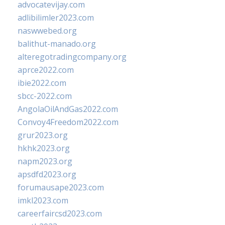
advocatevijay.com
adlibilimler2023.com
naswwebed.org
balithut-manado.org
alteregotradingcompany.org
aprce2022.com
ibie2022.com
sbcc-2022.com
AngolaOilAndGas2022.com
Convoy4Freedom2022.com
grur2023.org
hkhk2023.org
napm2023.org
apsdfd2023.org
forumausape2023.com
imkl2023.com
careerfaircsd2023.com