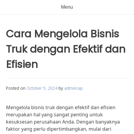
Menu
Cara Mengelola Bisnis
Truk dengan Efektif dan
Efisien
Posted on
October 5, 2024
by
admincap
Mengelola bisnis truk dengan efektif dan efisien
merupakan hal yang sangat penting untuk
kesuksesan perusahaan Anda. Dengan banyaknya
faktor yang perlu dipertimbangkan, mulai dari