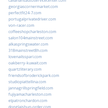
callahansautoservicecenter.com
georgiascornermarket.com
perfectfit24-7.com
portugalprivatedriver.com
von-racer.com
coffeeshopcharleston.com
salon104mainstreet.com
alkaspringswater.com
318mainstreet8h.com
lovenailsspari.com
oakberry-kuwait.com
quartzliterary.com
friendsofbroderickpark.com
studiopiattellina.com
jannagrillspringfield.com
fujiyamacharleston.com
elpatronchardon.com
donglaishun-order.com