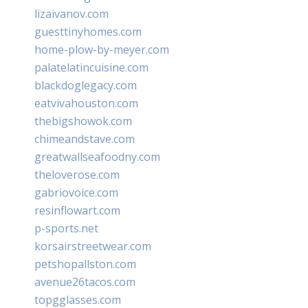
lizaivanov.com
guesttinyhomes.com
home-plow-by-meyer.com
palatelatincuisine.com
blackdoglegacy.com
eatvivahouston.com
thebigshowok.com
chimeandstave.com
greatwallseafoodny.com
theloverose.com
gabriovoice.com
resinflowart.com
p-sports.net
korsairstreetwear.com
petshopallston.com
avenue26tacos.com
topgglasses.com