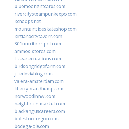
bluemoongiftcards.com
rivercitysteampunkexpo.com
kchoops.net
mountainsideskateshop.com
kirtlandcitytavern.com
301nutritionspot.com
ammos-stores.com
loceanecreations.com
birdsongridgefarm.com
joiedevivblog.com
valera-amsterdam.com
libertybrandhemp.com
norwoodinnwi.com
neighboursmarket.com
blackanguscareers.com
bolesfororegon.com
bodega-ole.com