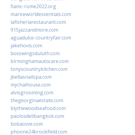
fiamc-rome2022.org
mariceworldessentials.com
lafisheriarestaurant.com
915jazzandmore.com
aguadulce-countryfair.com
jakehovis.com
bosswingsduluth.com
birminghamautocare.com
tonyscountrykitchen.com
jbellasnailspa.com
mychaihouse.com
alvisgrooming.com
thegeorginaestate.com
blythewoodseafood.com
paolosdelibangkok.com
bobacove.com
phoone24brookfield.com