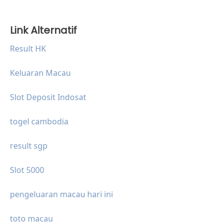
Link Alternatif
Result HK
Keluaran Macau
Slot Deposit Indosat
togel cambodia
result sgp
Slot 5000
pengeluaran macau hari ini
toto macau