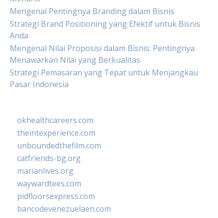
Mengenal Pentingnya Branding dalam Bisnis
Strategi Brand Positioning yang Efektif untuk Bisnis
Anda
Mengenal Nilai Proposisi dalam Bisnis: Pentingnya
Menawarkan Nilai yang Berkualitas
Strategi Pemasaran yang Tepat untuk Menjangkau
Pasar Indonesia
okhealthcareers.com
theintexperience.com
unboundedthefilm.com
catfriends-bg.org
marianlives.org
waywardtees.com
pidfloorsexpress.com
bancodevenezuelaen.com