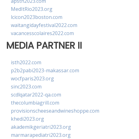
apsth2023.com
MedItRio2023.org
lcicon2023boston.com
waitangidayfestival2022.com
vacancesscolaires2022.com
MEDIA PARTNER II
isth2022.com
p2b2pabi2023-makassar.com
wocfparis2023.org
sinc2023.com
scdlqatar2022-qa.com
thecolumbiagrill.com
provisionscheeseandwineshoppe.com
khedi2023.org
akademikgeriatri2023.org
marmarapediatri2023.org