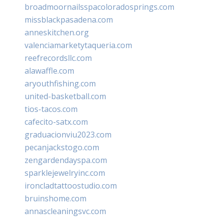
broadmoornailsspacoloradosprings.com
missblackpasadena.com
anneskitchen.org
valenciamarketytaqueria.com
reefrecordsllc.com
alawaffle.com
aryouthfishing.com
united-basketball.com
tios-tacos.com
cafecito-satx.com
graduacionviu2023.com
pecanjackstogo.com
zengardendayspa.com
sparklejewelryinc.com
ironcladtattoostudio.com
bruinshome.com
annascleaningsvc.com