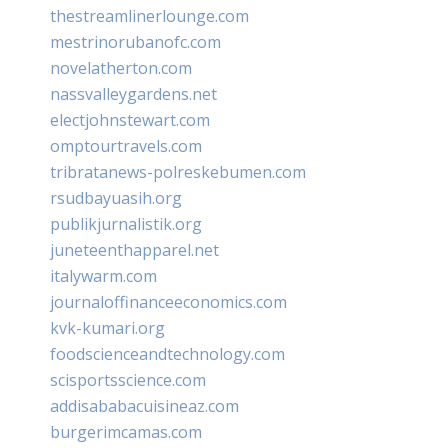
thestreamlinerlounge.com
mestrinorubanofc.com
novelatherton.com
nassvalleygardens.net
electjohnstewart.com
omptourtravels.com
tribratanews-polreskebumen.com
rsudbayuasih.org
publikjurnalistik.org
juneteenthapparel.net
italywarm.com
journaloffinanceeconomics.com
kvk-kumari.org
foodscienceandtechnology.com
scisportsscience.com
addisababacuisineaz.com
burgerimcamas.com