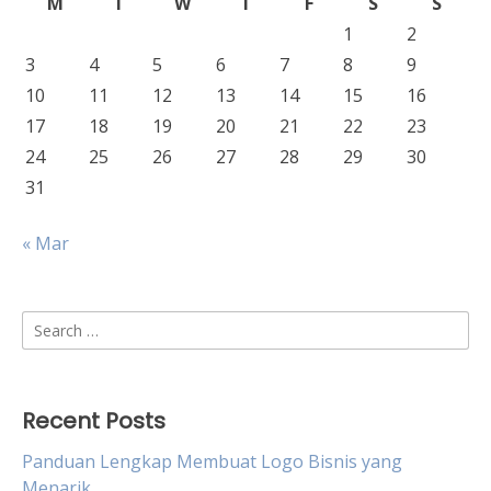
M
T
W
T
F
S
S
1
2
3
4
5
6
7
8
9
10
11
12
13
14
15
16
17
18
19
20
21
22
23
24
25
26
27
28
29
30
31
« Mar
Search
for:
Recent Posts
Panduan Lengkap Membuat Logo Bisnis yang
Menarik