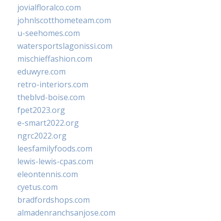
jovialfloralco.com
johnlscotthometeam.com
u-seehomes.com
watersportslagonissi.com
mischieffashion.com
eduwyre.com
retro-interiors.com
theblvd-boise.com
fpet2023.org
e-smart2022.org
ngrc2022.org
leesfamilyfoods.com
lewis-lewis-cpas.com
eleontennis.com
cyetus.com
bradfordshops.com
almadenranchsanjose.com