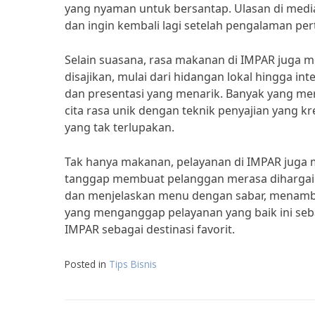
yang nyaman untuk bersantap. Ulasan di med
dan ingin kembali lagi setelah pengalaman pe
Selain suasana, rasa makanan di IMPAR juga 
disajikan, mulai dari hidangan lokal hingga in
dan presentasi yang menarik. Banyak yang m
cita rasa unik dengan teknik penyajian yang k
yang tak terlupakan.
Tak hanya makanan, pelayanan di IMPAR juga m
tanggap membuat pelanggan merasa dihargai 
dan menjelaskan menu dengan sabar, menamba
yang menganggap pelayanan yang baik ini se
IMPAR sebagai destinasi favorit.
Posted in
Tips Bisnis