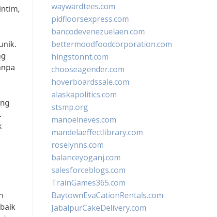
waywardtees.com
ntim,
pidfloorsexpress.com
bancodevenezuelaen.com
unik.
bettermoodfoodcorporation.com
ng
hingstonnt.com
anpa
chooseagender.com
hoverboardssale.com
alaskapolitics.com
ang
stsmp.org
.
manoelneves.com
k
mandelaeffectlibrary.com
roselynns.com
balanceyoganj.com
salesforceblogs.com
TrainGames365.com
h
BaytownEvaCationRentals.com
rbaik
JabalpurCakeDelivery.com