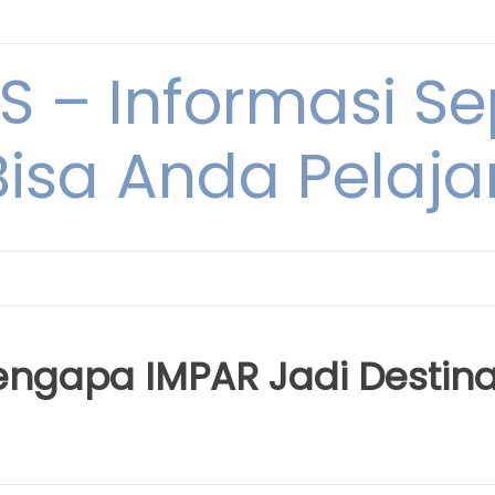
 – Informasi Sep
Bisa Anda Pelajar
engapa IMPAR Jadi Destina