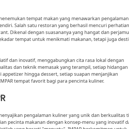
, menemukan tempat makan yang menawarkan pengalaman
endiri. Salah satu restoran yang berhasil mencuri perhatia
rant. Dikenal dengan suasananya yang hangat dan perjam
kadar tempat untuk menikmati makanan, tetapi juga desti
tif dan inovatif, menggabungkan cita rasa lokal dengan
itas dan teknik memasak yang terampil, setiap hidangan
ari appetizer hingga dessert, setiap suapan menjanjikan
PAR tempat favorit bagi para pencinta kuliner.
PR
menyajikan pengalaman kuliner yang unik dan berkualitas ti
hatian pecinta makanan dengan konsep-menu yang inovatif 