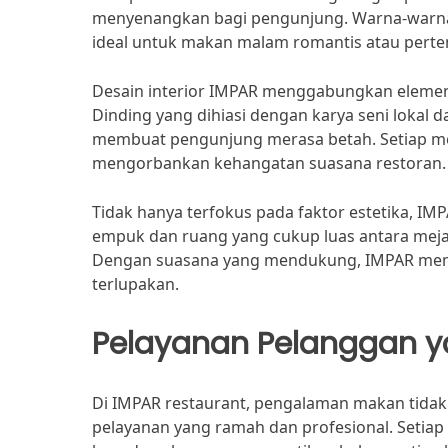
menyenangkan bagi pengunjung. Warna-warna
ideal untuk makan malam romantis atau pert
Desain interior IMPAR menggabungkan elemen 
Dinding yang dihiasi dengan karya seni lokal 
membuat pengunjung merasa betah. Setiap mej
mengorbankan kehangatan suasana restoran.
Tidak hanya terfokus pada faktor estetika, 
empuk dan ruang yang cukup luas antara me
Dengan suasana yang mendukung, IMPAR mem
terlupakan.
Pelayanan Pelanggan 
Di IMPAR restaurant, pengalaman makan tidak 
pelayanan yang ramah dan profesional. Setiap 