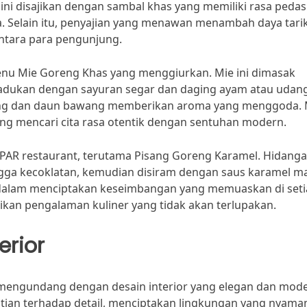
ini disajikan dengan sambal khas yang memiliki rasa peda
 Selain itu, penyajian yang menawan menambah daya tari
antara para pengunjung.
menu Mie Goreng Khas yang menggiurkan. Mie ini dimasak
padukan dengan sayuran segar dan daging ayam atau udang
eng dan daun bawang memberikan aroma yang menggoda.
ang mencari cita rasa otentik dengan sentuhan modern.
IMPAR restaurant, terutama Pisang Goreng Karamel. Hidanga
ngga kecoklatan, kemudian disiram dengan saus karamel ma
i dalam menciptakan keseimbangan yang memuaskan di set
ikan pengalaman kuliner yang tidak akan terlupakan.
erior
engundang dengan desain interior yang elegan dan mode
atian terhadap detail, menciptakan lingkungan yang nyama