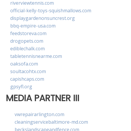
riverviewtennis.com
official-kelly-toys-squishmallows.com
displaygardenonsuncrest.org
bbq-empire-usa.com
feedstoreva.com
drogopets.com
ediblechalk.com
tabletennisnearme.com
oaksofa.com
soultacohtx.com
capishcaps.com
gpsyfl.org
MEDIA PARTNER III
vwrepairarlington.com
cleaningservicebaltimore-md.com
beckslandscapeandfence.com