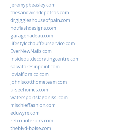
jeremypbeasley.com
thesandwichdepotcos.com
drgiggleshouseofpain.com
hotflashdesigns.com
garagenadeau.com
lifestylechauffeurservice.com
EverNewNails.com
insideoutdecoratingcentre.com
salvatoresinpoint.com
jovialfloralco.com
johnlscotthometeam.com
u-seehomes.com
watersportslagonissi.com
mischieffashion.com
eduwyre.com
retro-interiors.com
theblvd-boise.com