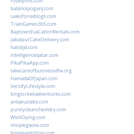
roselynns.com
balanceyoganj.com
salesforceblogs.com
TrainGames365.com
BaytownEvaCationRentals.com
JabalpurCakeDelivery.com
halobjd.com
intelligenceqatar.com
PikaPikaApp.com
takecareofbusinessdfw.org
HamadaOfJapan.com
VersifyLifestyle.com
kingscreekadventures.com
antaeuslabs.com
purelycleanchemdry.com
WishOping.com
shoplegacee.com
bonvivantshop.com