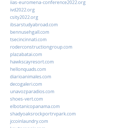
iias-euromena-conference2022.org
ivd2022.org
csity2022.org
ibsarstudyabroad.com
bennusehgall.com
tsecincinnati.com
roderconstructiongroup.com
plazabatai.com
hawkscayresort.com
hellonquads.com
diarioanimales.com
decogaleri.com
unavozparadios.com
shoes-vert.com
elbotanicopanama.com
shadyoaksrockportrvpark.com
jccoinlaundry.com