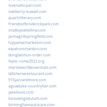
lovenailsspari.com
oakberry-kuwait.com
quartzliterary.com
friendsofbroderickpark.com
studiopiattellina.com
jannagrillspringfield.com
fujiyamacharleston.com
elpatronchardon.com
donglaishun-order.com
fiamc-rome2022.org
mariceworldessentials.com
lafisheriarestaurant.com
915jazzandmore.com
aguadulce-countryfair.com
jakehovis.com
bosswingsduluth.com
birminghamautocare.com