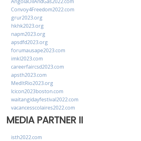
AngolaOilAndGas2022.com
Convoy4Freedom2022.com
grur2023.org
hkhk2023.org
napm2023.org
apsdfd2023.org
forumausape2023.com
imkl2023.com
careerfaircsd2023.com
apsth2023.com
MedItRio2023.org
lcicon2023boston.com
waitangidayfestival2022.com
vacancesscolaires2022.com
MEDIA PARTNER II
isth2022.com