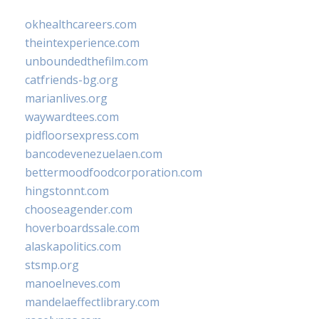
okhealthcareers.com
theintexperience.com
unboundedthefilm.com
catfriends-bg.org
marianlives.org
waywardtees.com
pidfloorsexpress.com
bancodevenezuelaen.com
bettermoodfoodcorporation.com
hingstonnt.com
chooseagender.com
hoverboardssale.com
alaskapolitics.com
stsmp.org
manoelneves.com
mandelaeffectlibrary.com