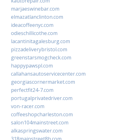
kautorepair.com
marjaeswinebar.com
elmazatlanclinton.com
ideacoffeenyc.com
odieschillicothe.com
lacantinitagalesburg.com
pizzadeliverybristol.com
greenstarsmogcheck.com
happypawspl.com
callahansautoservicecenter.com
georgiascornermarket.com
perfectfit24-7.com
portugalprivatedriver.com
von-racer.com
coffeeshopcharleston.com
salon104mainstreet.com
alkaspringswater.com
318mainstreet8h.com