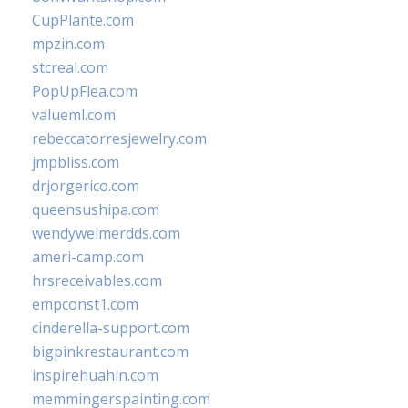
CupPlante.com
mpzin.com
stcreal.com
PopUpFlea.com
valueml.com
rebeccatorresjewelry.com
jmpbliss.com
drjorgerico.com
queensushipa.com
wendyweimerdds.com
ameri-camp.com
hrsreceivables.com
empconst1.com
cinderella-support.com
bigpinkrestaurant.com
inspirehuahin.com
memmingerspainting.com