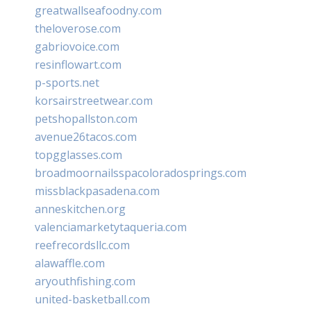
greatwallseafoodny.com
theloverose.com
gabriovoice.com
resinflowart.com
p-sports.net
korsairstreetwear.com
petshopallston.com
avenue26tacos.com
topgglasses.com
broadmoornailsspacoloradosprings.com
missblackpasadena.com
anneskitchen.org
valenciamarketytaqueria.com
reefrecordsllc.com
alawaffle.com
aryouthfishing.com
united-basketball.com