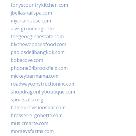
tonyscountrykitchen.com
jbellasnailspa.com
mychaihouse.com
alvisgrooming.com
thegeorginaestate.com
blythewoodseafood.com
paolosdelibangkok.com
bobacove.com
phoone24brookfield.com
mickeybarmama.com
roadwayconstructioninc.com
shopdragonflyboutique.com
sportszilla.org
batchprovisionsbar.com
brasserie-gobette.com
musicrearte.com
morseysfarms.com