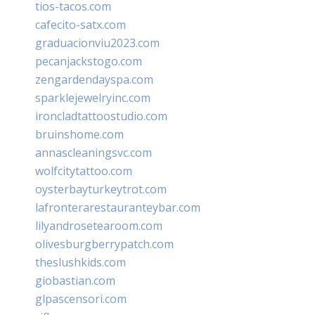
tios-tacos.com
cafecito-satx.com
graduacionviu2023.com
pecanjackstogo.com
zengardendayspa.com
sparklejewelryinc.com
ironcladtattoostudio.com
bruinshome.com
annascleaningsvc.com
wolfcitytattoo.com
oysterbayturkeytrot.com
lafronterarestauranteybar.com
lilyandrosetearoom.com
olivesburgberrypatch.com
theslushkids.com
giobastian.com
glpascensori.com