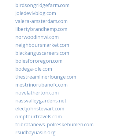
birdsongridgefarm.com
joiedevivblog.com
valera-amsterdam.com
libertybrandhemp.com
norwoodinnwi.com
neighboursmarket.com
blackanguscareers.com
bolesfororegon.com
bodega-ole.com
thestreamlinerlounge.com
mestrinorubanofc.com
novelatherton.com
nassvalleygardens.net
electjohnstewart.com
omptourtravels.com
tribratanews-polreskebumen.com
rsudbayuasih.org