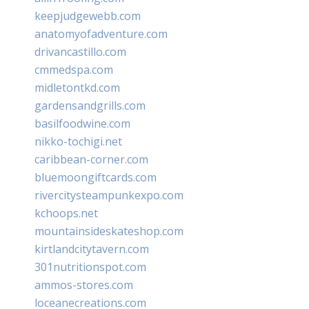
keepjudgewebb.com
anatomyofadventure.com
drivancastillo.com
cmmedspa.com
midletontkd.com
gardensandgrills.com
basilfoodwine.com
nikko-tochigi.net
caribbean-corner.com
bluemoongiftcards.com
rivercitysteampunkexpo.com
kchoops.net
mountainsideskateshop.com
kirtlandcitytavern.com
301nutritionspot.com
ammos-stores.com
loceanecreations.com