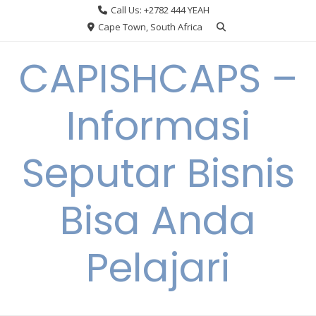
Skip
Call Us: +2782 444 YEAH
to
Cape Town, South Africa
content
CAPISHCAPS –
Informasi
Seputar Bisnis
Bisa Anda
Pelajari