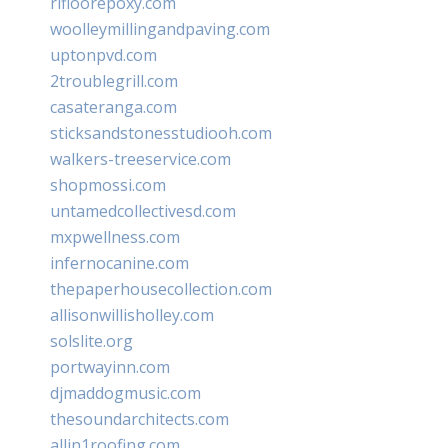
rifloorepoxy.com
woolleymillingandpaving.com
uptonpvd.com
2troublegrill.com
casateranga.com
sticksandstonesstudiooh.com
walkers-treeservice.com
shopmossi.com
untamedcollectivesd.com
mxpwellness.com
infernocanine.com
thepaperhousecollection.com
allisonwillisholley.com
solslite.org
portwayinn.com
djmaddogmusic.com
thesoundarchitects.com
allin1roofing.com