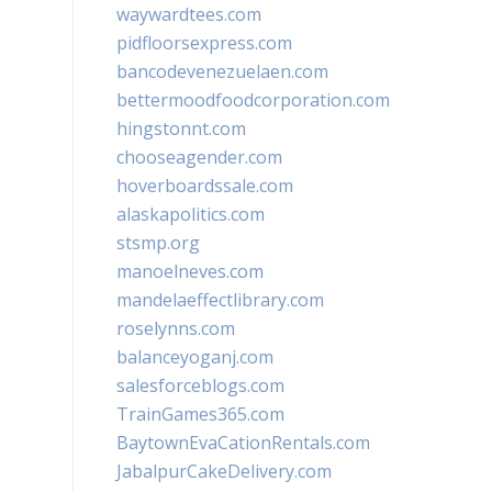
waywardtees.com
pidfloorsexpress.com
bancodevenezuelaen.com
bettermoodfoodcorporation.com
hingstonnt.com
chooseagender.com
hoverboardssale.com
alaskapolitics.com
stsmp.org
manoelneves.com
mandelaeffectlibrary.com
roselynns.com
balanceyoganj.com
salesforceblogs.com
TrainGames365.com
BaytownEvaCationRentals.com
JabalpurCakeDelivery.com