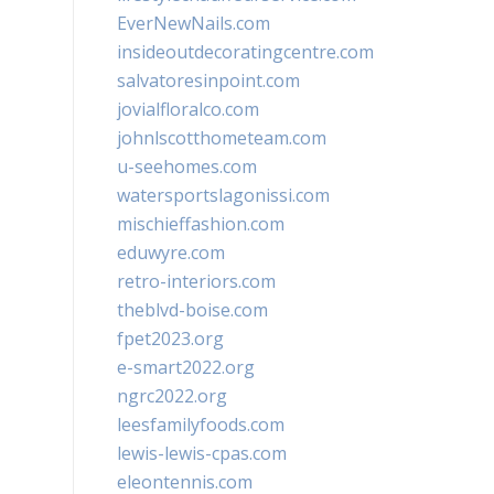
EverNewNails.com
insideoutdecoratingcentre.com
salvatoresinpoint.com
jovialfloralco.com
johnlscotthometeam.com
u-seehomes.com
watersportslagonissi.com
mischieffashion.com
eduwyre.com
retro-interiors.com
theblvd-boise.com
fpet2023.org
e-smart2022.org
ngrc2022.org
leesfamilyfoods.com
lewis-lewis-cpas.com
eleontennis.com