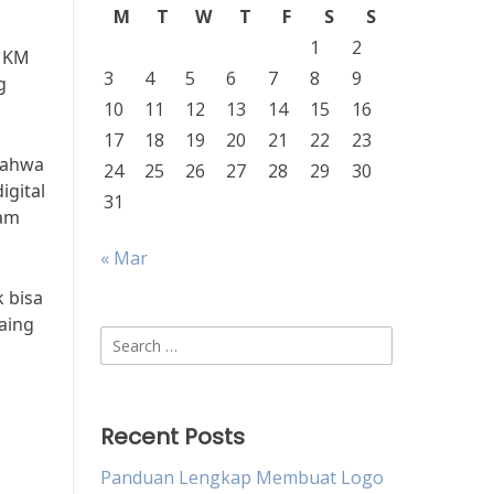
M
T
W
T
F
S
S
1
2
UMKM
3
4
5
6
7
8
9
g
10
11
12
13
14
15
16
17
18
19
20
21
22
23
bahwa
24
25
26
27
28
29
30
igital
31
lam
« Mar
 bisa
aing
Search
for:
Recent Posts
Panduan Lengkap Membuat Logo