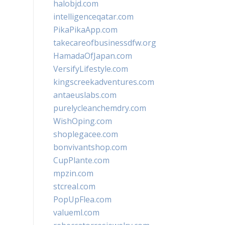
halobjd.com
intelligenceqatar.com
PikaPikaApp.com
takecareofbusinessdfw.org
HamadaOfJapan.com
VersifyLifestyle.com
kingscreekadventures.com
antaeuslabs.com
purelycleanchemdry.com
WishOping.com
shoplegacee.com
bonvivantshop.com
CupPlante.com
mpzin.com
stcreal.com
PopUpFlea.com
valueml.com