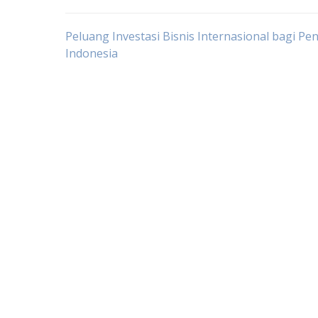
Post
Peluang Investasi Bisnis Internasional bagi P
Indonesia
navigation