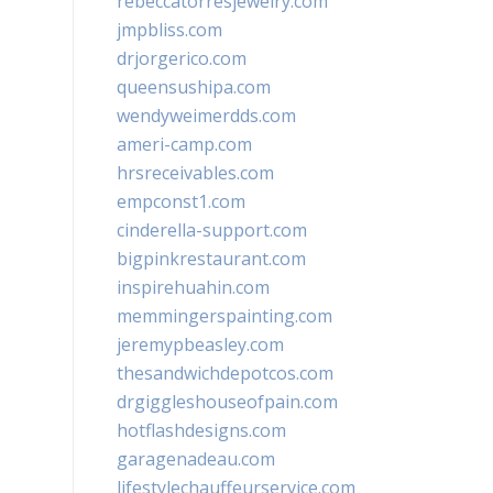
rebeccatorresjewelry.com
jmpbliss.com
drjorgerico.com
queensushipa.com
wendyweimerdds.com
ameri-camp.com
hrsreceivables.com
empconst1.com
cinderella-support.com
bigpinkrestaurant.com
inspirehuahin.com
memmingerspainting.com
jeremypbeasley.com
thesandwichdepotcos.com
drgiggleshouseofpain.com
hotflashdesigns.com
garagenadeau.com
lifestylechauffeurservice.com