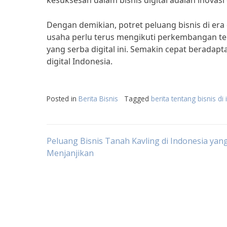
kesuksesan dalam bisnis digital adalah inovasi
Dengan demikian, potret peluang bisnis di era
usaha perlu terus mengikuti perkembangan te
yang serba digital ini. Semakin cepat beradapt
digital Indonesia.
Posted in
Berita Bisnis
Tagged
berita tentang bisnis di
Post
Peluang Bisnis Tanah Kavling di Indonesia yan
Menjanjikan
navigation