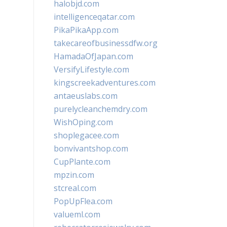
halobjd.com
intelligenceqatar.com
PikaPikaApp.com
takecareofbusinessdfw.org
HamadaOfJapan.com
VersifyLifestyle.com
kingscreekadventures.com
antaeuslabs.com
purelycleanchemdry.com
WishOping.com
shoplegacee.com
bonvivantshop.com
CupPlante.com
mpzin.com
stcreal.com
PopUpFlea.com
valueml.com