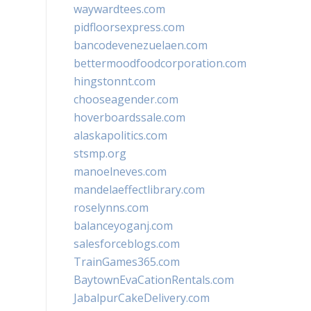
waywardtees.com
pidfloorsexpress.com
bancodevenezuelaen.com
bettermoodfoodcorporation.com
hingstonnt.com
chooseagender.com
hoverboardssale.com
alaskapolitics.com
stsmp.org
manoelneves.com
mandelaeffectlibrary.com
roselynns.com
balanceyoganj.com
salesforceblogs.com
TrainGames365.com
BaytownEvaCationRentals.com
JabalpurCakeDelivery.com