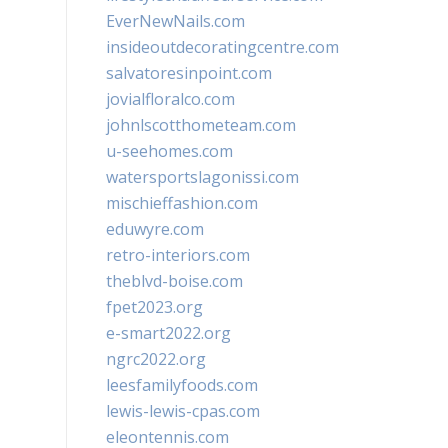
EverNewNails.com
insideoutdecoratingcentre.com
salvatoresinpoint.com
jovialfloralco.com
johnlscotthometeam.com
u-seehomes.com
watersportslagonissi.com
mischieffashion.com
eduwyre.com
retro-interiors.com
theblvd-boise.com
fpet2023.org
e-smart2022.org
ngrc2022.org
leesfamilyfoods.com
lewis-lewis-cpas.com
eleontennis.com