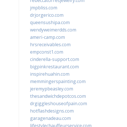
rebeccatorresjewelry.com
jmpbliss.com
drjorgerico.com
queensushipa.com
wendyweimerdds.com
ameri-camp.com
hrsreceivables.com
empconst1.com
cinderella-support.com
bigpinkrestaurant.com
inspirehuahin.com
memmingerspainting.com
jeremypbeasley.com
thesandwichdepotcos.com
drgiggleshouseofpain.com
hotflashdesigns.com
garagenadeau.com
lifestylechauffeurservice.com