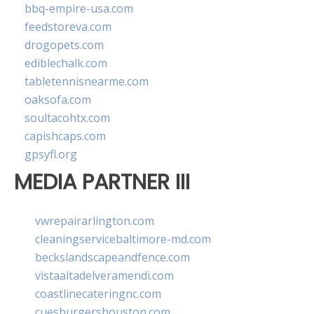
bbq-empire-usa.com
feedstoreva.com
drogopets.com
ediblechalk.com
tabletennisnearme.com
oaksofa.com
soultacohtx.com
capishcaps.com
gpsyfl.org
MEDIA PARTNER III
vwrepairarlington.com
cleaningservicebaltimore-md.com
beckslandscapeandfence.com
vistaaltadelveramendi.com
coastlinecateringnc.com
cuesburgershouston.com