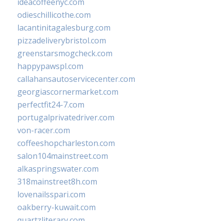
ideacoffeenyc.com
odieschillicothe.com
lacantinitagalesburg.com
pizzadeliverybristol.com
greenstarsmogcheck.com
happypawspl.com
callahansautoservicecenter.com
georgiascornermarket.com
perfectfit24-7.com
portugalprivatedriver.com
von-racer.com
coffeeshopcharleston.com
salon104mainstreet.com
alkaspringswater.com
318mainstreet8h.com
lovenailsspari.com
oakberry-kuwait.com
quartzliterary.com