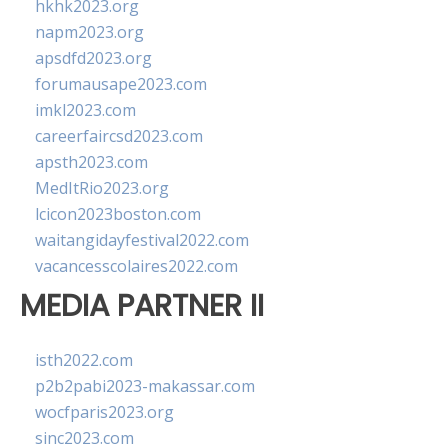
hkhk2023.org
napm2023.org
apsdfd2023.org
forumausape2023.com
imkl2023.com
careerfaircsd2023.com
apsth2023.com
MedItRio2023.org
lcicon2023boston.com
waitangidayfestival2022.com
vacancesscolaires2022.com
MEDIA PARTNER II
isth2022.com
p2b2pabi2023-makassar.com
wocfparis2023.org
sinc2023.com