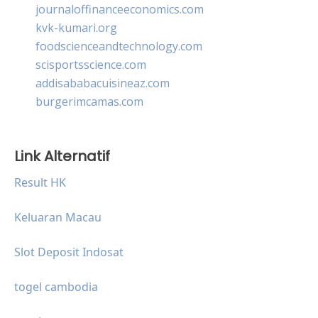
journaloffinanceeconomics.com
kvk-kumari.org
foodscienceandtechnology.com
scisportsscience.com
addisababacuisineaz.com
burgerimcamas.com
Link Alternatif
Result HK
Keluaran Macau
Slot Deposit Indosat
togel cambodia