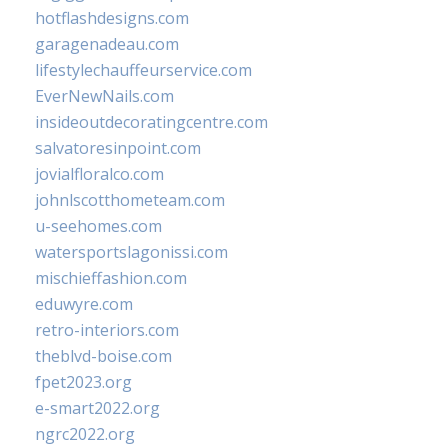
hotflashdesigns.com
garagenadeau.com
lifestylechauffeurservice.com
EverNewNails.com
insideoutdecoratingcentre.com
salvatoresinpoint.com
jovialfloralco.com
johnlscotthometeam.com
u-seehomes.com
watersportslagonissi.com
mischieffashion.com
eduwyre.com
retro-interiors.com
theblvd-boise.com
fpet2023.org
e-smart2022.org
ngrc2022.org