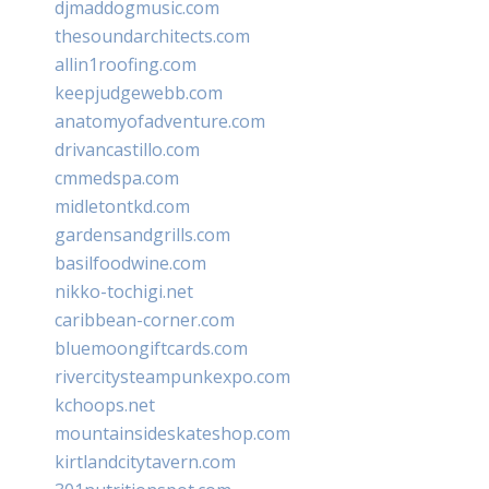
djmaddogmusic.com
thesoundarchitects.com
allin1roofing.com
keepjudgewebb.com
anatomyofadventure.com
drivancastillo.com
cmmedspa.com
midletontkd.com
gardensandgrills.com
basilfoodwine.com
nikko-tochigi.net
caribbean-corner.com
bluemoongiftcards.com
rivercitysteampunkexpo.com
kchoops.net
mountainsideskateshop.com
kirtlandcitytavern.com