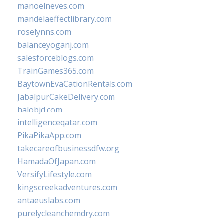
manoelneves.com
mandelaeffectlibrary.com
roselynns.com
balanceyoganj.com
salesforceblogs.com
TrainGames365.com
BaytownEvaCationRentals.com
JabalpurCakeDelivery.com
halobjd.com
intelligenceqatar.com
PikaPikaApp.com
takecareofbusinessdfw.org
HamadaOfJapan.com
VersifyLifestyle.com
kingscreekadventures.com
antaeuslabs.com
purelycleanchemdry.com