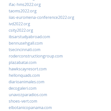
ifac-hms2022.org
taoms2022.org
iias-euromena-conference2022.org
ivd2022.org
csity2022.org
ibsarstudyabroad.com
bennusehgall.com
tsecincinnati.com
roderconstructiongroup.com
plazabatai.com
hawkscayresort.com
hellonquads.com
diarioanimales.com
decogaleri.com
unavozparadios.com
shoes-vert.com
elbotanicopanama.com