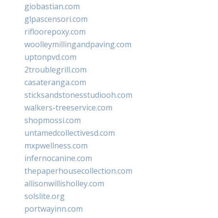
giobastian.com
glpascensori.com
rifloorepoxy.com
woolleymillingandpaving.com
uptonpvd.com
2troublegrill.com
casateranga.com
sticksandstonesstudiooh.com
walkers-treeservice.com
shopmossi.com
untamedcollectivesd.com
mxpwellness.com
infernocanine.com
thepaperhousecollection.com
allisonwillisholley.com
solslite.org
portwayinn.com