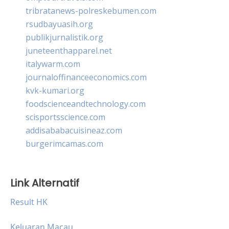
tribratanews-polreskebumen.com
rsudbayuasih.org
publikjurnalistik.org
juneteenthapparel.net
italywarm.com
journaloffinanceeconomics.com
kvk-kumari.org
foodscienceandtechnology.com
scisportsscience.com
addisababacuisineaz.com
burgerimcamas.com
Link Alternatif
Result HK
Keluaran Macau