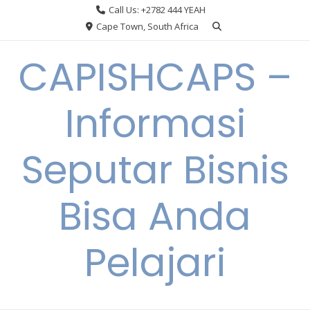
Skip
Call Us: +2782 444 YEAH
to
Cape Town, South Africa
content
CAPISHCAPS –
Informasi
Seputar Bisnis
Bisa Anda
Pelajari