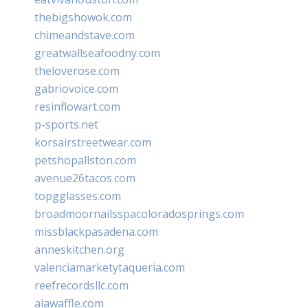
thebigshowok.com
chimeandstave.com
greatwallseafoodny.com
theloverose.com
gabriovoice.com
resinflowart.com
p-sports.net
korsairstreetwear.com
petshopallston.com
avenue26tacos.com
topgglasses.com
broadmoornailsspacoloradosprings.com
missblackpasadena.com
anneskitchen.org
valenciamarketytaqueria.com
reefrecordsllc.com
alawaffle.com