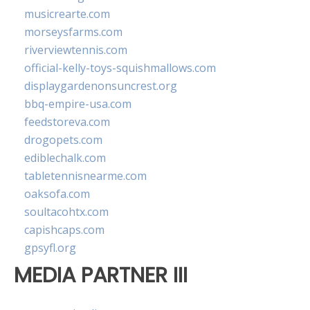
musicrearte.com
morseysfarms.com
riverviewtennis.com
official-kelly-toys-squishmallows.com
displaygardenonsuncrest.org
bbq-empire-usa.com
feedstoreva.com
drogopets.com
ediblechalk.com
tabletennisnearme.com
oaksofa.com
soultacohtx.com
capishcaps.com
gpsyfl.org
MEDIA PARTNER III