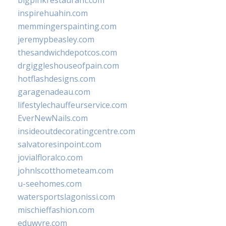
bigpinkrestaurant.com
inspirehuahin.com
memmingerspainting.com
jeremypbeasley.com
thesandwichdepotcos.com
drgiggleshouseofpain.com
hotflashdesigns.com
garagenadeau.com
lifestylechauffeurservice.com
EverNewNails.com
insideoutdecoratingcentre.com
salvatoresinpoint.com
jovialfloralco.com
johnlscotthometeam.com
u-seehomes.com
watersportslagonissi.com
mischieffashion.com
eduwyre.com