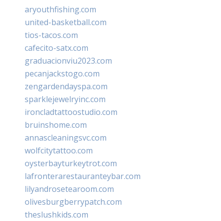
aryouthfishing.com
united-basketball.com
tios-tacos.com
cafecito-satx.com
graduacionviu2023.com
pecanjackstogo.com
zengardendayspa.com
sparklejewelryinc.com
ironcladtattoostudio.com
bruinshome.com
annascleaningsvc.com
wolfcitytattoo.com
oysterbayturkeytrot.com
lafronterarestauranteybar.com
lilyandrosetearoom.com
olivesburgberrypatch.com
theslushkids.com