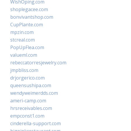
WishOping.com
shoplegacee.com
bonvivantshop.com
CupPlante.com
mpzin.com
stcreal.com
PopUpFlea.com
valueml.com
rebeccatorresjewelry.com
jmpbliss.com
drjorgerico.com
queensushipa.com
wendyweimerdds.com
ameri-camp.com
hrsreceivables.com
empconst1.com
cinderella-support.com