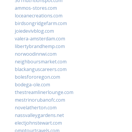
301nutritionspot.com
ammos-stores.com
loceanecreations.com
birdsongridgefarm.com
joiedevivblog.com
valera-amsterdam.com
libertybrandhemp.com
norwoodinnwi.com
neighboursmarket.com
blackanguscareers.com
bolesfororegon.com
bodega-ole.com
thestreamlinerlounge.com
mestrinorubanofc.com
novelatherton.com
nassvalleygardens.net
electjohnstewart.com
omptourtravels.com