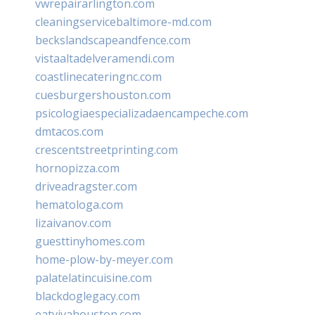
vwrepairarlington.com
cleaningservicebaltimore-md.com
beckslandscapeandfence.com
vistaaltadelveramendi.com
coastlinecateringnc.com
cuesburgershouston.com
psicologiaespecializadaencampeche.com
dmtacos.com
crescentstreetprinting.com
hornopizza.com
driveadragster.com
hematologa.com
lizaivanov.com
guesttinyhomes.com
home-plow-by-meyer.com
palatelatincuisine.com
blackdoglegacy.com
eatvivahouston.com