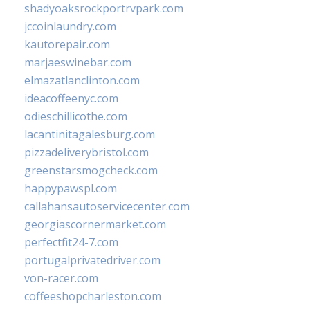
shadyoaksrockportrvpark.com
jccoinlaundry.com
kautorepair.com
marjaeswinebar.com
elmazatlanclinton.com
ideacoffeenyc.com
odieschillicothe.com
lacantinitagalesburg.com
pizzadeliverybristol.com
greenstarsmogcheck.com
happypawspl.com
callahansautoservicecenter.com
georgiascornermarket.com
perfectfit24-7.com
portugalprivatedriver.com
von-racer.com
coffeeshopcharleston.com