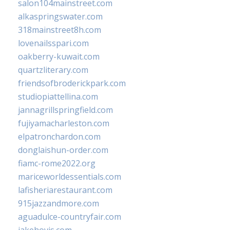
salon104mainstreet.com
alkaspringswater.com
318mainstreet8h.com
lovenailsspari.com
oakberry-kuwait.com
quartzliterary.com
friendsofbroderickpark.com
studiopiattellina.com
jannagrillspringfield.com
fujiyamacharleston.com
elpatronchardon.com
donglaishun-order.com
fiamc-rome2022.org
mariceworldessentials.com
lafisheriarestaurant.com
915jazzandmore.com
aguadulce-countryfair.com