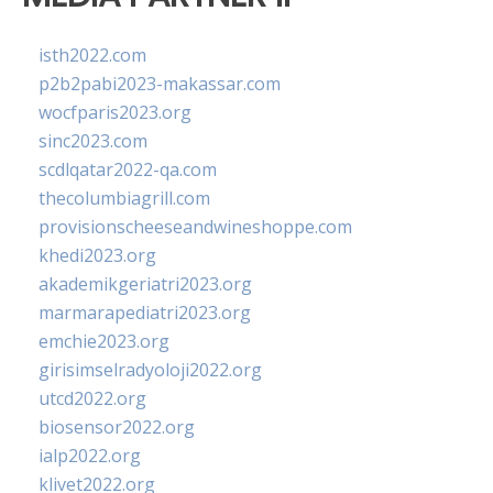
isth2022.com
p2b2pabi2023-makassar.com
wocfparis2023.org
sinc2023.com
scdlqatar2022-qa.com
thecolumbiagrill.com
provisionscheeseandwineshoppe.com
khedi2023.org
akademikgeriatri2023.org
marmarapediatri2023.org
emchie2023.org
girisimselradyoloji2022.org
utcd2022.org
biosensor2022.org
ialp2022.org
klivet2022.org