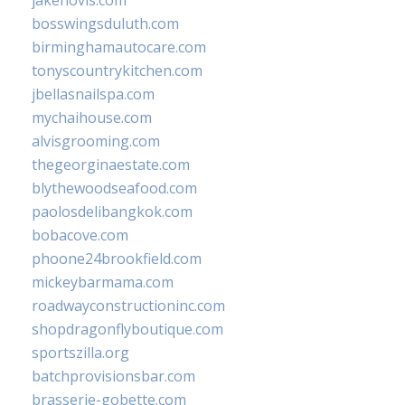
jakehovis.com
bosswingsduluth.com
birminghamautocare.com
tonyscountrykitchen.com
jbellasnailspa.com
mychaihouse.com
alvisgrooming.com
thegeorginaestate.com
blythewoodseafood.com
paolosdelibangkok.com
bobacove.com
phoone24brookfield.com
mickeybarmama.com
roadwayconstructioninc.com
shopdragonflyboutique.com
sportszilla.org
batchprovisionsbar.com
brasserie-gobette.com