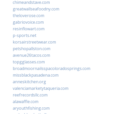
chimeandstave.com
greatwallseafoodny.com
theloverose.com
gabriovoice.com
resinflowart.com
p-sports.net
korsairstreetwear.com
petshopallston.com
avenue26tacos.com
topgglasses.com
broadmoornailsspacoloradosprings.com
missblackpasadena.com
anneskitchen.org
valenciamarketytaqueria.com
reefrecordsllc.com
alawaffle.com
aryouthfishing.com