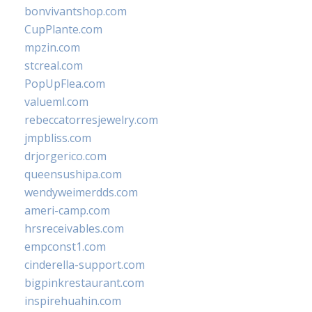
bonvivantshop.com
CupPlante.com
mpzin.com
stcreal.com
PopUpFlea.com
valueml.com
rebeccatorresjewelry.com
jmpbliss.com
drjorgerico.com
queensushipa.com
wendyweimerdds.com
ameri-camp.com
hrsreceivables.com
empconst1.com
cinderella-support.com
bigpinkrestaurant.com
inspirehuahin.com