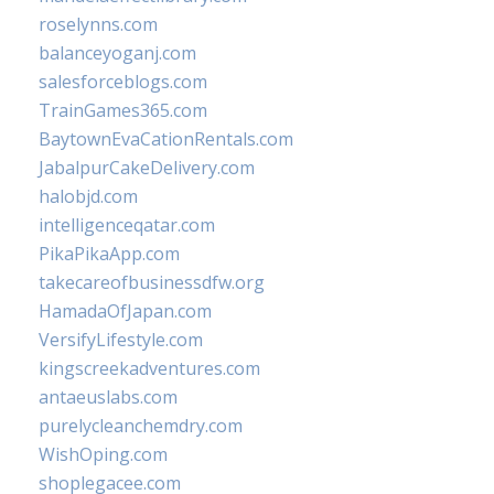
roselynns.com
balanceyoganj.com
salesforceblogs.com
TrainGames365.com
BaytownEvaCationRentals.com
JabalpurCakeDelivery.com
halobjd.com
intelligenceqatar.com
PikaPikaApp.com
takecareofbusinessdfw.org
HamadaOfJapan.com
VersifyLifestyle.com
kingscreekadventures.com
antaeuslabs.com
purelycleanchemdry.com
WishOping.com
shoplegacee.com