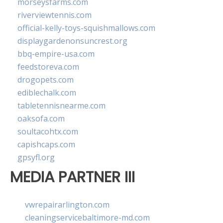
morseysfarms.com
riverviewtennis.com
official-kelly-toys-squishmallows.com
displaygardenonsuncrest.org
bbq-empire-usa.com
feedstoreva.com
drogopets.com
ediblechalk.com
tabletennisnearme.com
oaksofa.com
soultacohtx.com
capishcaps.com
gpsyfl.org
MEDIA PARTNER III
vwrepairarlington.com
cleaningservicebaltimore-md.com