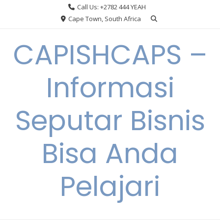
Skip
Call Us: +2782 444 YEAH
to
Cape Town, South Africa
content
CAPISHCAPS –
Informasi
Seputar Bisnis
Bisa Anda
Pelajari