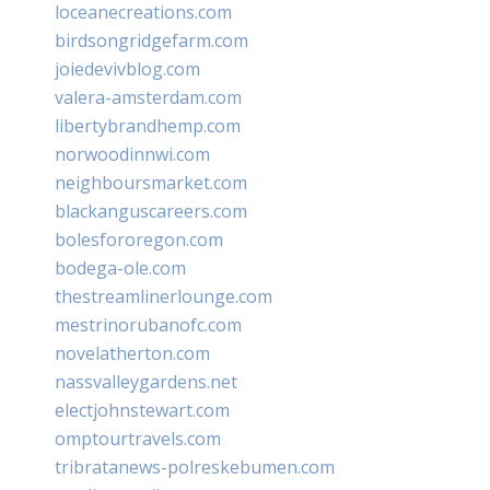
loceanecreations.com
birdsongridgefarm.com
joiedevivblog.com
valera-amsterdam.com
libertybrandhemp.com
norwoodinnwi.com
neighboursmarket.com
blackanguscareers.com
bolesfororegon.com
bodega-ole.com
thestreamlinerlounge.com
mestrinorubanofc.com
novelatherton.com
nassvalleygardens.net
electjohnstewart.com
omptourtravels.com
tribratanews-polreskebumen.com