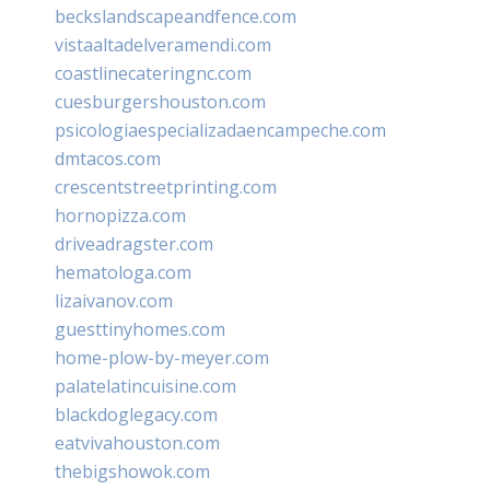
beckslandscapeandfence.com
vistaaltadelveramendi.com
coastlinecateringnc.com
cuesburgershouston.com
psicologiaespecializadaencampeche.com
dmtacos.com
crescentstreetprinting.com
hornopizza.com
driveadragster.com
hematologa.com
lizaivanov.com
guesttinyhomes.com
home-plow-by-meyer.com
palatelatincuisine.com
blackdoglegacy.com
eatvivahouston.com
thebigshowok.com