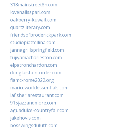
318mainstreet8h.com
lovenailsspari.com
oakberry-kuwait.com
quartzliterary.com
friendsofbroderickpark.com
studiopiattellina.com
jannagrillspringfield.com
fujiyamacharleston.com
elpatronchardon.com
donglaishun-order.com
fiamc-rome2022.org
mariceworldessentials.com
lafisheriarestaurant.com
915jazzandmore.com
aguadulce-countryfair.com
jakehovis.com
bosswingsduluth.com