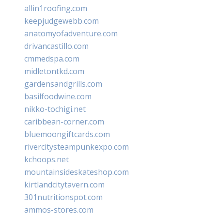
allin1roofing.com
keepjudgewebb.com
anatomyofadventure.com
drivancastillo.com
cmmedspa.com
midletontkd.com
gardensandgrills.com
basilfoodwine.com
nikko-tochigi.net
caribbean-corner.com
bluemoongiftcards.com
rivercitysteampunkexpo.com
kchoops.net
mountainsideskateshop.com
kirtlandcitytavern.com
301nutritionspot.com
ammos-stores.com