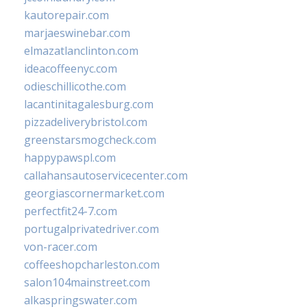
kautorepair.com
marjaeswinebar.com
elmazatlanclinton.com
ideacoffeenyc.com
odieschillicothe.com
lacantinitagalesburg.com
pizzadeliverybristol.com
greenstarsmogcheck.com
happypawspl.com
callahansautoservicecenter.com
georgiascornermarket.com
perfectfit24-7.com
portugalprivatedriver.com
von-racer.com
coffeeshopcharleston.com
salon104mainstreet.com
alkaspringswater.com