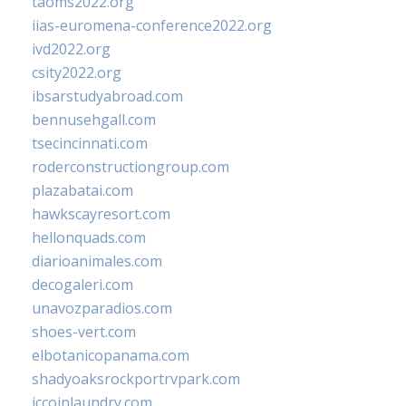
taoms2022.org
iias-euromena-conference2022.org
ivd2022.org
csity2022.org
ibsarstudyabroad.com
bennusehgall.com
tsecincinnati.com
roderconstructiongroup.com
plazabatai.com
hawkscayresort.com
hellonquads.com
diarioanimales.com
decogaleri.com
unavozparadios.com
shoes-vert.com
elbotanicopanama.com
shadyoaksrockportrvpark.com
jccoinlaundry.com