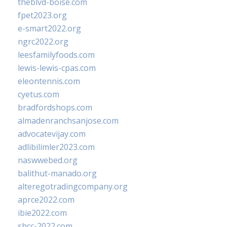
theblvd-boise.com
fpet2023.org
e-smart2022.org
ngrc2022.org
leesfamilyfoods.com
lewis-lewis-cpas.com
eleontennis.com
cyetus.com
bradfordshops.com
almadenranchsanjose.com
advocatevijay.com
adlibilimler2023.com
naswwebed.org
balithut-manado.org
alteregotradingcompany.org
aprce2022.com
ibie2022.com
sbcc-2022.com