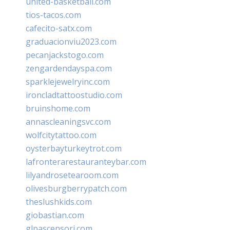
united-basketball.com
tios-tacos.com
cafecito-satx.com
graduacionviu2023.com
pecanjackstogo.com
zengardendayspa.com
sparklejewelryinc.com
ironcladtattoostudio.com
bruinshome.com
annascleaningsvc.com
wolfcitytattoo.com
oysterbayturkeytrot.com
lafronterarestauranteybar.com
lilyandrosetearoom.com
olivesburgberrypatch.com
theslushkids.com
giobastian.com
glpascensori.com