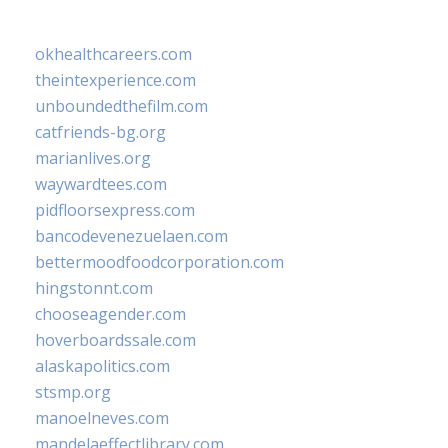
okhealthcareers.com
theintexperience.com
unboundedthefilm.com
catfriends-bg.org
marianlives.org
waywardtees.com
pidfloorsexpress.com
bancodevenezuelaen.com
bettermoodfoodcorporation.com
hingstonnt.com
chooseagender.com
hoverboardssale.com
alaskapolitics.com
stsmp.org
manoelneves.com
mandelaeffectlibrary.com