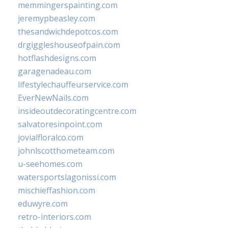
memmingerspainting.com
jeremypbeasley.com
thesandwichdepotcos.com
drgiggleshouseofpain.com
hotflashdesigns.com
garagenadeau.com
lifestylechauffeurservice.com
EverNewNails.com
insideoutdecoratingcentre.com
salvatoresinpoint.com
jovialfloralco.com
johnlscotthometeam.com
u-seehomes.com
watersportslagonissi.com
mischieffashion.com
eduwyre.com
retro-interiors.com