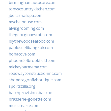
birminghamautocare.com
tonyscountrykitchen.com
jbellasnailspa.com
mychaihouse.com
alvisgrooming.com
thegeorginaestate.com
blythewoodseafood.com
paolosdelibangkok.com
bobacove.com
phoone24brookfield.com
mickeybarmama.com
roadwayconstructioninc.com
shopdragonflyboutique.com
sportszilla.org
batchprovisionsbar.com
brasserie-gobette.com
musicrearte.com