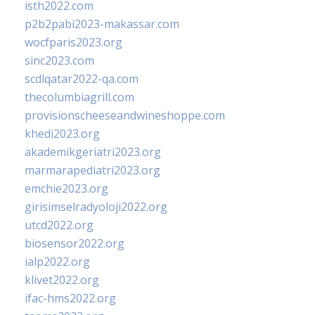
isth2022.com
p2b2pabi2023-makassar.com
wocfparis2023.org
sinc2023.com
scdlqatar2022-qa.com
thecolumbiagrill.com
provisionscheeseandwineshoppe.com
khedi2023.org
akademikgeriatri2023.org
marmarapediatri2023.org
emchie2023.org
girisimselradyoloji2022.org
utcd2022.org
biosensor2022.org
ialp2022.org
klivet2022.org
ifac-hms2022.org