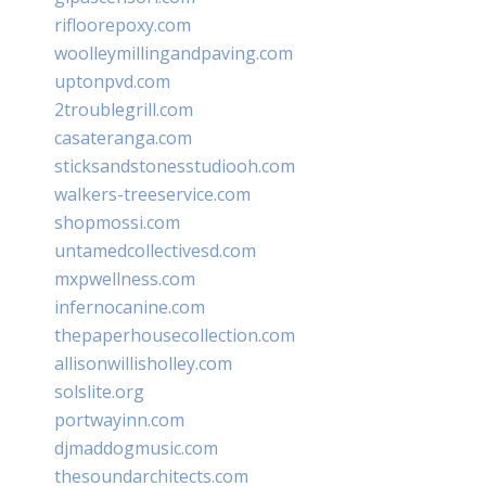
rifloorepoxy.com
woolleymillingandpaving.com
uptonpvd.com
2troublegrill.com
casateranga.com
sticksandstonesstudiooh.com
walkers-treeservice.com
shopmossi.com
untamedcollectivesd.com
mxpwellness.com
infernocanine.com
thepaperhousecollection.com
allisonwillisholley.com
solslite.org
portwayinn.com
djmaddogmusic.com
thesoundarchitects.com