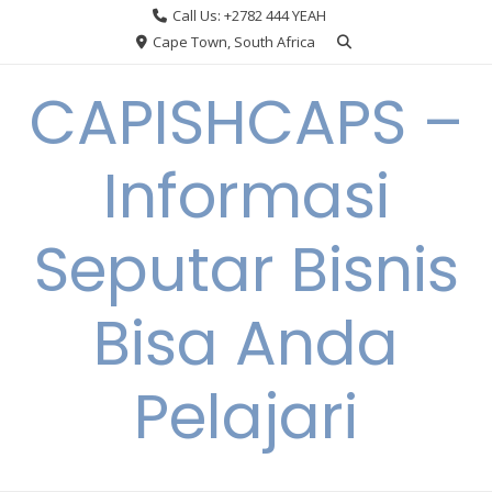
Skip
Call Us: +2782 444 YEAH
to
Cape Town, South Africa
content
CAPISHCAPS –
Informasi
Seputar Bisnis
Bisa Anda
Pelajari